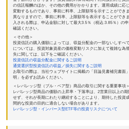
の信託報酬のほか、その他の費用がかかります。運用成績に応
変動するものであり、事前に料率、上限額等を示すことができ
異なりますので、事前に料率、上限額等を表示することができませ
入される際は、申込金額に対して最大3.5％（税込:3.85％
確認ください。
＜その他＞
投資信託の購入価額によっては、収益分配金の一部ないしすべ
については、投資対象資産の価格変動リスクに加えて複雑な為
失に関しては、以下をご確認ください。
投資信託の収益分配金に関するご説明
通貨選択型投資信託の収益／損失に関するご説明
お取引の際は、当社ウェブサイトに掲載の「目論見書補完書面
明」を必ずお読みください。
＜レバレッジ型（ブル・ベア型）商品の取引に関する重要事項
レバレッジ型商品の価額の上昇率・下落率は、2営業日以上の
せず、それが長期にわたり継続することにより、期待した投資成
間的な投資の目的に適合しない場合があります。
レバレッジ型・インバース型ETF等の投資リスクについて