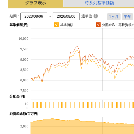
グラフ表示
時系列基準価額
期間：
～
週単位
基準価額(円)
基準価額
分配金込・再投資後
10,000
9,500
9,000
8,500
8,000
7,500
分配金(円)
10
0
純資産総額(百万円)
2,000