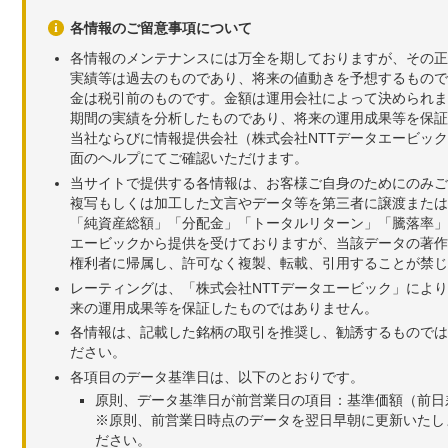
各情報のご留意事項について
各情報のメンテナンスには万全を期しておりますが、その正
実績等は過去のものであり、将来の値動きを予想するもので
金は税引前のものです。金額は運用会社によって決められま
期間の実績を分析したものであり、将来の運用成果等を保証
当社ならびに情報提供会社（株式会社NTTデータエービッ
面のヘルプにてご確認いただけます。
当サイトで提供する各情報は、お客様ご自身のためにのみご
複写もしくは加工した文言やデータ等を第三者に譲渡または
「純資産総額」「分配金」「トータルリターン」「騰落率」
エービックから提供を受けておりますが、当該データの著作
権利者に帰属し、許可なく複製、転載、引用することが禁じ
レーティングは、「株式会社NTTデータエービック」によ
来の運用成果等を保証したものではありません。
各情報は、記載した銘柄の取引を推奨し、勧誘するものでは
ださい。
各項目のデータ基準日は、以下のとおりです。
原則、データ基準日が前営業日の項目：基準価額（前日
※原則、前営業日時点のデータを翌日早朝に更新いたし
ださい。