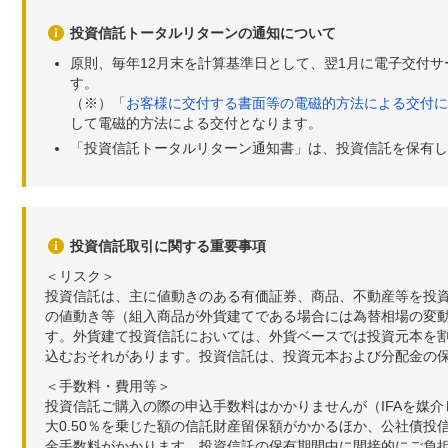
投資信託トータルリターンの通知について
原則、毎年12月末を計算基準日として、翌1月に電子交付
す。
（※）「
お客様に交付する書面等の電磁的方法による交付に
して電磁的方法による交付となります。
「投資信託トータルリターン通知書」は、投資信託を保有し
投資信託取引に関する重要事項
＜リスク＞
投資信託は、主に値動きのある有価証券、商品、不動産等を投
の値動き等（組入商品が外貨建てである場合には為替相場の変
す。外貨建て投資信託においては、外貨ベースでは投資元本を
込むおそれがあります。投資信託は、投資元本および分配金の
＜手数料・費用等＞
投資信託ご購入の際の申込手数料はかかりませんが（IFAを媒
大0.50％を乗じた額の信託財産留保額がかかるほか、公社債投
金手数料がかかります。投資信託の保有期間中に間接的にご負担い