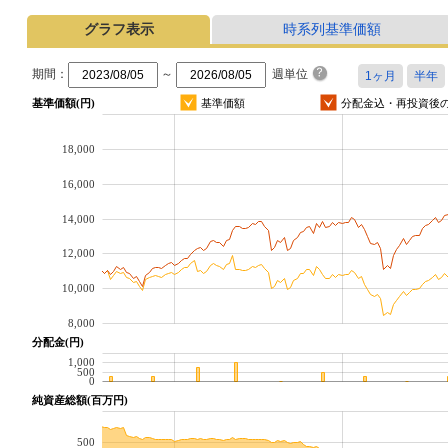
グラフ表示
時系列基準価額
期間：
～
週単位
基準価額(円)
基準価額
分配金込・再投資後
18,000
16,000
14,000
12,000
10,000
8,000
分配金(円)
1,000
500
0
純資産総額(百万円)
500