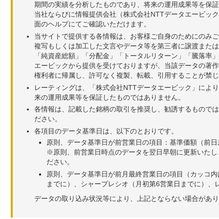
期間の実績を分析したものであり、将来の運用成果等を保証
当社ならびに情報提供会社（株式会社NTTデータエービッ
面のヘルプにてご確認いただけます。
当サイトで提供する各情報は、お客様ご自身のためにのみご
複写もしくは加工した文言やデータ等を第三者に譲渡または
「純資産総額」「分配金」「トータルリターン」「騰落率」
エービックから提供を受けておりますが、当該データの著作
権利者に帰属し、許可なく複製、転載、引用することが禁じ
レーティングは、「株式会社NTTデータエービック」によ
来の運用成果等を保証したものではありません。
各情報は、記載した銘柄の取引を推奨し、勧誘するものでは
ださい。
各項目のデータ基準日は、以下のとおりです。
原則、データ基準日が前営業日の項目：基準価額（前日
※原則、前営業日時点のデータを翌日早朝に更新いたし
ださい。
原則、データ基準日が前月最終営業日の項目（カッコ内
までに）、シャープレシオ（月初第6営業日までに）、レ
データの取り込み状況等により、上記とならない場合があり