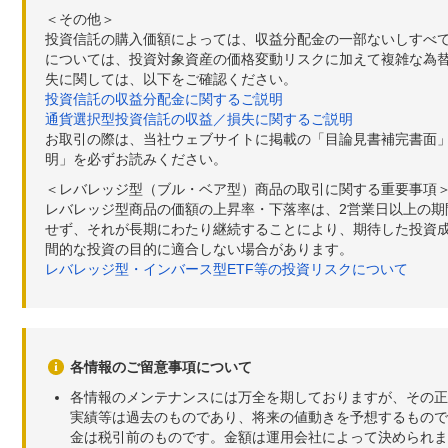
＜その他＞
投資信託の購入価額によっては、収益分配金の一部ないしすべ
については、投資対象資産の価格変動リスクに加えて複雑な為
失に関しては、以下をご確認ください。
投資信託の収益分配金に関するご説明
通貨選択型投資信託の収益／損失に関するご説明
お取引の際は、当社ウェブサイトに掲載の「目論見書補完書面
明」を必ずお読みください。
＜レバレッジ型（ブル・ベア型）商品の取引に関する重要事項
レバレッジ型商品の価額の上昇率・下落率は、2営業日以上の
せず、それが長期にわたり継続することにより、期待した投資成
間的な投資の目的に適合しない場合があります。
レバレッジ型・インバース型ETF等の投資リスクについて
各情報のご留意事項について
各情報のメンテナンスには万全を期しておりますが、その正
実績等は過去のものであり、将来の値動きを予想するもので
金は税引前のものです。金額は運用会社によって決められま