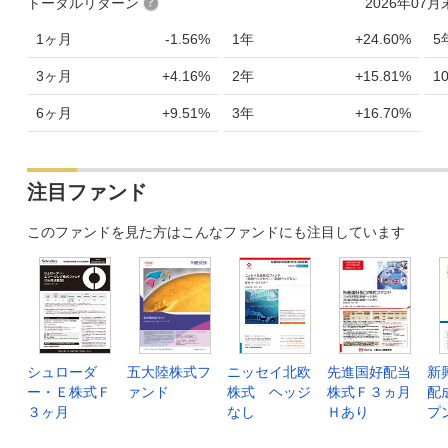
トータルリターン
2026年07
1ヶ月
-1.56%
1年
+24.60%
5
3ヶ月
+4.16%
2年
+15.81%
1
6ヶ月
+9.51%
3年
+16.70%
注目ファンド
このファンドを見た方はこんなファンドにも注目しています
シュローダ
五大陸株式フ
ニッセイ北欧
先進国好配当
新
ー・Ｅ株式Ｆ
ァンド
株式 ヘッジ
株式Ｆ３ヵ月
配
３ヶ月
なし
Ｈあり
プ