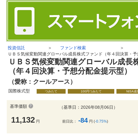
投資信託
＞
ファンド検索
＞
ＵＢＳ気候変動関連グローバル成長株式ファンド（年４回決算・予
ＵＢＳ気候変動関連グローバル成長
（年４回決算・予想分配金提示型）
（愛称：クールアース）
国際株式型
つみたて
100円つみたて
NISA
基準価額
（基準日：2026年08月06日）
11,132
-84
円
前日比：
円 (
-0.75%
)