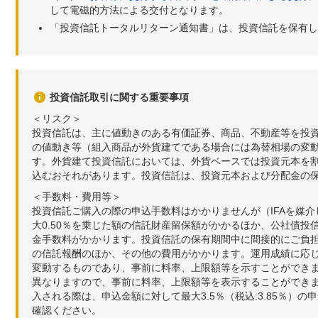
して電磁的方法による交付となります。
「投資信託トータルリターン通知書」は、投資信託を保有し
投資信託取引に関する重要事項
＜リスク＞
投資信託は、主に値動きのある有価証券、商品、不動産等を投
の値動き等（組入商品が外貨建てである場合には為替相場の変
す。外貨建て投資信託においては、外貨ベースでは投資元本を
込むおそれがあります。投資信託は、投資元本および分配金の
＜手数料・費用等＞
投資信託ご購入の際の申込手数料はかかりませんが（IFAを媒
大0.50％を乗じた額の信託財産留保額がかかるほか、公社債投
金手数料がかかります。投資信託の保有期間中に間接的にご負担い
の信託報酬のほか、その他の費用がかかります。運用成績に応
変動するものであり、事前に料率、上限額等を示すことができ
異なりますので、事前に料率、上限額等を表示することができませ
入される際は、申込金額に対して最大3.5％（税込:3.85％
確認ください。