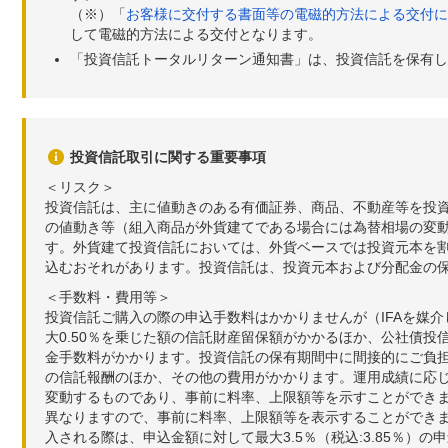
（※）「
お客様に交付する書面等の電磁的方法による交付に
して電磁的方法による交付となります。
「投資信託トータルリターン通知書」は、投資信託を保有し
投資信託取引に関する重要事項
＜リスク＞
投資信託は、主に値動きのある有価証券、商品、不動産等を投
の値動き等（組入商品が外貨建てである場合には為替相場の変
す。外貨建て投資信託においては、外貨ベースでは投資元本を
込むおそれがあります。投資信託は、投資元本および分配金の
＜手数料・費用等＞
投資信託ご購入の際の申込手数料はかかりませんが（IFAを媒
大0.50％を乗じた額の信託財産留保額がかかるほか、公社債投
金手数料がかかります。投資信託の保有期間中に間接的にご負担い
の信託報酬のほか、その他の費用がかかります。運用成績に応
変動するものであり、事前に料率、上限額等を示すことができ
異なりますので、事前に料率、上限額等を表示することができませ
入される際は、申込金額に対して最大3.5％（税込:3.85％