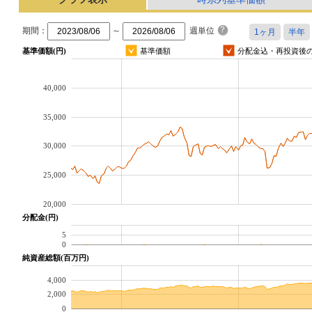
期間：
～
週単位
基準価額(円)
基準価額
分配金込・再投資後
40,000
35,000
30,000
25,000
20,000
分配金(円)
5
0
純資産総額(百万円)
4,000
2,000
0