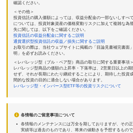
確認ください。
＜その他＞
投資信託の購入価額によっては、収益分配金の一部ないしすべ
については、投資対象資産の価格変動リスクに加えて複雑な為
失に関しては、以下をご確認ください。
投資信託の収益分配金に関するご説明
通貨選択型投資信託の収益／損失に関するご説明
お取引の際は、当社ウェブサイトに掲載の「目論見書補完書面
明」を必ずお読みください。
＜レバレッジ型（ブル・ベア型）商品の取引に関する重要事項
レバレッジ型商品の価額の上昇率・下落率は、2営業日以上の
せず、それが長期にわたり継続することにより、期待した投資成
間的な投資の目的に適合しない場合があります。
レバレッジ型・インバース型ETF等の投資リスクについて
各情報のご留意事項について
各情報のメンテナンスには万全を期しておりますが、その正
実績等は過去のものであり、将来の値動きを予想するもので