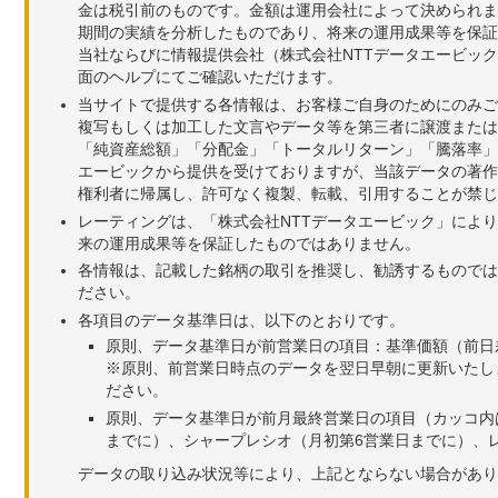
金は税引前のものです。金額は運用会社によって決められま
期間の実績を分析したものであり、将来の運用成果等を保証
当社ならびに情報提供会社（株式会社NTTデータエービッ
面のヘルプにてご確認いただけます。
当サイトで提供する各情報は、お客様ご自身のためにのみご
複写もしくは加工した文言やデータ等を第三者に譲渡または
「純資産総額」「分配金」「トータルリターン」「騰落率」
エービックから提供を受けておりますが、当該データの著作
権利者に帰属し、許可なく複製、転載、引用することが禁じ
レーティングは、「株式会社NTTデータエービック」によ
来の運用成果等を保証したものではありません。
各情報は、記載した銘柄の取引を推奨し、勧誘するものでは
ださい。
各項目のデータ基準日は、以下のとおりです。
原則、データ基準日が前営業日の項目：基準価額（前日
※原則、前営業日時点のデータを翌日早朝に更新いたし
ださい。
原則、データ基準日が前月最終営業日の項目（カッコ内
までに）、シャープレシオ（月初第6営業日までに）、レ
データの取り込み状況等により、上記とならない場合があり