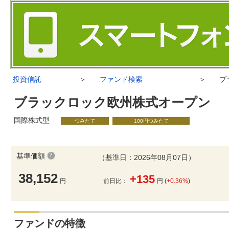
投資信託
＞
ファンド検索
＞
ブ
ブラックロック欧州株式オープン
国際株式型
つみたて
100円つみたて
基準価額
（基準日：2026年08月07日）
38,152
+135
円
前日比：
円 (
+0.36%
)
ファンドの特徴