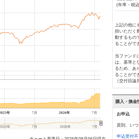
(年率・税込
上記の他に
担いただく
動するもの
ることがで
当ファンド
は、基準と
るため、あ
ることがで
（交付目論
購入・換金
2025年
7月
2026年
7月
お申込
原則、いつ
2025年
7月
2026年
7月
申込受付不
チャート基準日：2026年08月06日現在