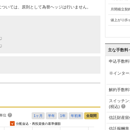
については、原則として為替ヘッジは行いません。
月間積立契
値上がり(6
主な手数料
申込手数料
※インター
解約手数料
スイッチン
(税込)
単位
信託財産留
分配金込・再投資後の基準価額
信託報酬率