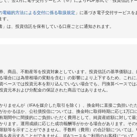
として、翌1月に電子交付サービス（※）によりPDF形式で「投資信託ト
の電磁的方法による交付に係る取扱規定
」に基づき電子交付サービスを
ます。
書」は、投資信託を保有している口座ごとに通知されます。
券、商品、不動産等を投資対象としています。投資信託の基準価額は、
る場合には為替相場の変動を含む）の影響により上下するため、これに
貨ベースでは投資元本を割り込んでいない場合でも、円換算ベースでは
投資元本および分配金の保証された商品ではありません。
かりませんが（IFAを媒介した取引を除く）、換金時に直接ご負担いた
額がかかるほか、公社債投信については、換金時に取得時期に応じ1万口に
期間中に間接的にご負担いただく費用として、純資産総額に対して最大年率
かります。運用成績に応じた成功報酬等がかかる場合があります。その
限額等を示すことができません。手数料（費用）の合計額については、
等を表示することができません。IFAコースをご利用のお客様について、