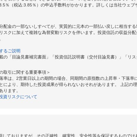
.5％（税込:3.85％）の申込手数料がかかります。詳しくは当社ウェ
分配金の一部ないしすべてが、実質的に元本の一部払い戻しに相当する
リスクに加えて複雑な為替変動リスクを伴います。投資信託の収益分配
。
するご説明
載の「目論見書補完書面」「投資信託説明書（交付目論見書）」「リス
の取引に関する重要事項＞
落率は、2営業日以上の期間の場合、同期間の原指数の上昇率・下落率
とにより、期待した投資成果が得られないおそれがあります。 上記の
あります。
の投資リスクについて
期しておりますが、その正確性、確実性、安全性等を保証するものでは