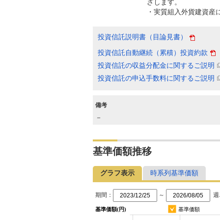
ざします。
・実質組入外貨建資産
投資信託説明書（目論見書）
投資信託自動継続（累積）投資約款
投資信託の収益分配金に関するご説明
投資信託の申込手数料に関するご説明
備考
－
基準価額推移
グラフ表示
時系列基準価額
期間：
～
週
基準価額(円)
基準価額