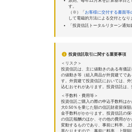
原則、毎年12月末を計算基準日
す。
（※）「
お客様に交付する書面等
して電磁的方法による交付となり
「投資信託トータルリターン通知
投資信託取引に関する重要事項
＜リスク＞
投資信託は、主に値動きのある有価証
の値動き等（組入商品が外貨建てであ
す。外貨建て投資信託においては、外
込むおそれがあります。投資信託は、
＜手数料・費用等＞
投資信託ご購入の際の申込手数料はか
大0.50％を乗じた額の信託財産留保
金手数料がかかります。投資信託の保有
の信託報酬のほか、その他の費用がか
変動するものであり、事前に料率、上
異なりますので、事前に料率、上限額