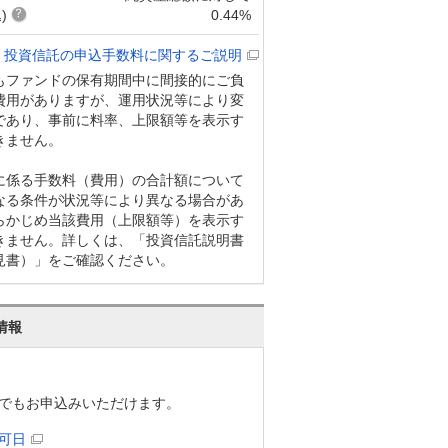
)
0.44%
投資信託の申込手数料に関するご説明
もファンドの保有期間中に間接的にご負
費用がありますが、運用状況等により変
であり、事前に料率、上限額等を表示す
きません。
に係る手数料（費用）の合計額について
なる条件が状況等により異なる場合があ
らかじめ当該費用（上限額等）を表示す
きません。詳しくは、「投資信託説明書
見書）」をご確認ください。
情報
でもお申込みいただけます。
可日