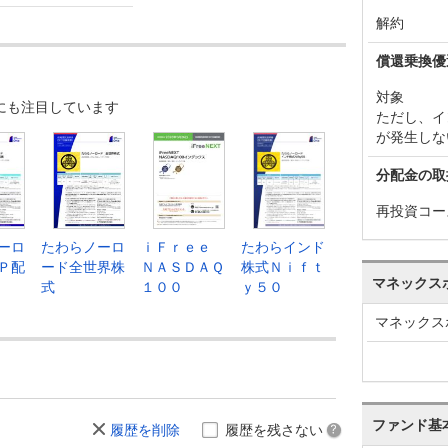
解約
償還乗換優
対象
にも注目しています
ただし、イ
が発生しな
分配金の取
再投資コー
ーロ
たわらノーロ
ｉＦｒｅｅ
たわらインド
Ｐ配
ード全世界株
ＮＡＳＤＡＱ
株式Ｎｉｆｔ
マネックス
式
１００
ｙ５０
マネックス
ファンド基
履歴を削除
履歴を残さない