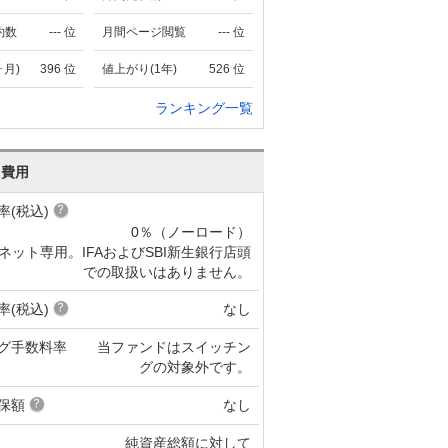
約数
---
位
月間ページ閲覧
---
位
ヶ月)
396
位
値上がり(1年)
526
位
ランキング一覧
･費用
率(税込)
0％（ノーロード）
ネット専用。IFAおよびSBI新生銀行店頭
での取扱いはありません。
率(税込)
なし
グ手数料率
当ファンドはスイッチン
グの対象外です。
保額
なし
純資産総額に対して