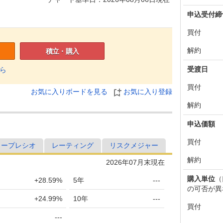
申込受付締
買付
解約
積立・購入
受渡日
ら
買付
お気に入りボードを見る
お気に入り登録
解約
申込価額
買付
ャープレシオ
レーティング
リスクメジャー
解約
2026年07月末現在
購入単位
（
+28.59%
5年
---
の可否が異
+24.99%
10年
---
買付
---