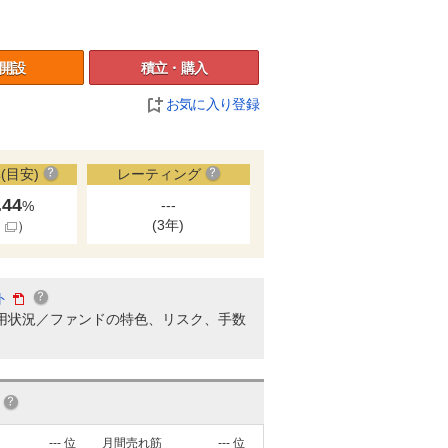
開設
積立・購入
お気に入り登録
(目安)
レーティング
.44
---
%
(3年)
細
）
ト
用状況／ファンドの特色、リスク、手数
---
位
月間売れ筋
---
位