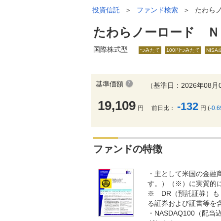
投資信託
＞
ファンド検索
＞
たわら
たわらノーロード Ｎ
国際株式型
つみたて
100円つみたて
NIS
基準価額
（基準日：2026年08月
19,109
-132
円
前日比：
円 (
-0.
ファンドの特徴
・主として米国の金融
す。）（※）に実質的
※ DR（預託証券）
る証券および証書等を
・NASDAQ100（