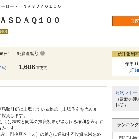
ノーロード ＮＡＳＤＡＱ１００
ＡＳＤＡＱ１００
口座
A成長枠
純資産総額
06日）
信託報酬率
0
年率
1,608
69%
)
百万円
（
詳
月次レポー
（最新の運
料等）
商品取引所に上場している株式（上場予定を含みま
に投資します。
もしくは株式と同等の投資効果が得られる権利を表示す
ランキング
含みます。
配当込み、円換算ベース）の動きに連動する投資成果をめ
週間売れ筋