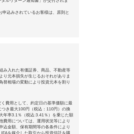
ータルリターン通知書」が交付されま
お申込みされているお客様は、原則と
組み入れた有価証券、商品、不動産等
より元本損失が生じるおそれがありま
為替相場の変動により投資元本を割り
だく費用として、約定日の基準価額に最
つき最大100円（税込：110円）の換
3.1％（税込:3.41％）を乗じた額
他費用については、運用状況等により
申込金額、保有期間等の各条件により
IFAを媒介した取引から投資信託を購