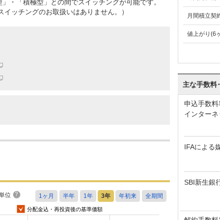
型」・「積極型」との間でスイッチングが可能です。
はスイッチングのお取扱いはありません。）
月間積立契
値上がり(6
主な手数料
申込手数料
インターネ
IFAによる
SBI新生銀
単位
分配金込・再投資後の基準価額
解約手数料