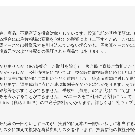
券、商品、不動産等を投資対象としています。投資信託の基準価額は、
る場合には為替相場の変動を含む）の影響により上下するため、これに
貨ベースでは投資元本を割り込んでいない場合でも、円換算ベースでは
投資元本および分配金の保証された商品ではありません。
かりませんが（IFAを媒介した取引を除く）、換金時に直接ご負担いた
額がかかるほか、公社債投信については、換金時に取得時期に応じ1万口に
期間中に間接的にご負担いただく費用として、純資産総額に対して最大年率
かります。運用成績に応じた成功報酬等がかかる場合があります。その
限額等を示すことができません。手数料（費用）の合計額については、
等を表示することができません。IFAコースをご利用のお客様について、
.5％（税込:3.85％）の申込手数料がかかります。詳しくは当社ウェ
分配金の一部ないしすべてが、実質的に元本の一部払い戻しに相当する
リスクに加えて複雑な為替変動リスクを伴います。投資信託の収益分配