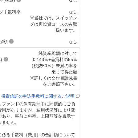
グ手数料率
なし
※当社では、スイッチン
グは再投資コースのみ取
扱います。
保額
なし
純資産総額に対して
)
0.143％+品貸料の55％
（税抜50％）未満の率を
乗じて得た額
※詳しくは交付目論見書
をご参照下さい。
投資信託の申込手数料に関するご説明
もファンドの保有期間中に間接的にご負
費用がありますが、運用状況等により変
であり、事前に料率、上限額等を表示す
きません。
に係る手数料（費用）の合計額について