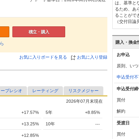
は、基準と
るため、あ
ることがで
（交付目論
積立・購入
購入・換金
ら
お申込
お気に入りボードを見る
お気に入り登録
原則、いつ
申込受付不
申込受付締
ャープレシオ
レーティング
リスクメジャー
買付
2026年07月末現在
解約
+17.57%
5年
+8.85%
受渡日
+13.25%
10年
---
買付
+12.85%