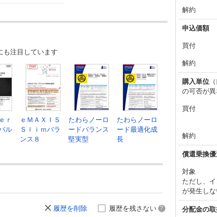
解約
申込価額
買付
にも注目しています
解約
購入単位
（
の可否が異
買付
ｅｒ
ｅＭＡＸＩＳ
たわらノーロ
たわらノーロ
バル
Ｓｌｉｍバラ
ードバランス
ード最適化成
解約
ンス８
堅実型
長
償還乗換優
対象
ただし、イ
が発生しな
履歴を削除
履歴を残さない
分配金の取