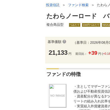
投資信託
＞
ファンド検索
＞
たわら
たわらノーロード バ
複合商品型
つみたて
100円つみたて
NIS
基準価額
（基準日：2026年08月
21,133
+39
円
前日比：
円 (
+0.1
ファンドの特徴
・主としてマザーファ
債および不動産投資信
・資産配分が異なる3
リートの組み入れ比率
・実質組入外貨建資産