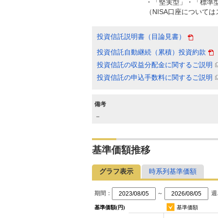
・「堅実型」・「標準
（NISA口座について
投資信託説明書（目論見書）
投資信託自動継続（累積）投資約款
投資信託の収益分配金に関するご説明
投資信託の申込手数料に関するご説明
備考
－
基準価額推移
グラフ表示
時系列基準価額
期間：
～
週
基準価額(円)
基準価額