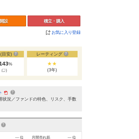
開設
積立・購入
お気に入り登録
(目安)
レーティング
.143
★★
%
(3年)
細
）
ト
用状況／ファンドの特色、リスク、手数
---
位
月間売れ筋
---
位