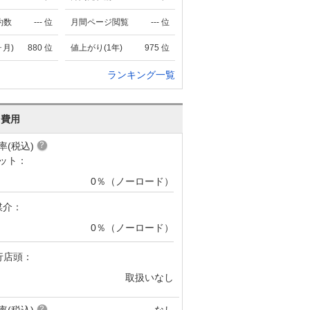
約数
---
位
月間ページ閲覧
---
位
ヶ月)
880
位
値上がり(1年)
975
位
ランキング一覧
･費用
率(税込)
ット：
0％（ノーロード）
媒介：
0％（ノーロード）
行店頭：
取扱いなし
率(税込)
なし