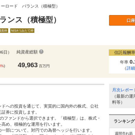
ノーロード バランス（積極型）
ランス（積極型）
口座
A成長枠
NISAつみたて枠
純資産総額
06日）
信託報酬率
0
年率
49,963
8%
)
百万円
（
詳
月次レポー
（最新の運
料等）
ンドへの投資を通じて、実質的に国内外の株式、公社
託証券に投資します。
つのファンドから選択できます。「積極型」は、株式・
ランキング
を高め、積極的な運用を行います。
の一部について、対円での為替ヘッジを行います。
週間売れ筋