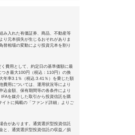
組み入れた有価証券、商品、不動産等
より元本損失が生じるおそれがありま
為替相場の変動により投資元本を割り
だく費用として、約定日の基準価額に最
つき最大100円（税込：110円）の換
3.1％（税込:3.41％）を乗じた額
他費用については、運用状況等により
申込金額、保有期間等の各条件により
IFAを媒介した取引から投資信託を購
ブサイトに掲載の「ファンド詳細」よりご
場合があります。通貨選択型投資信託
金と、通貨選択型投資信託の収益／損