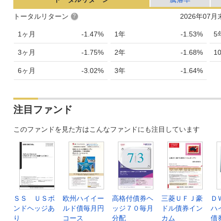
トータルリターン
2026年07
1ヶ月
-1.47%
1年
-1.53%
5
3ヶ月
-1.75%
2年
-1.68%
1
6ヶ月
-3.02%
3年
-1.64%
注目ファンド
このファンドを見た方はこんなファンドにも注目しています
ＳＳ ＵＳボ
欧州ハイイー
高格付債券ヘ
三菱ＵＦＪ豪
Ｄ
ンドヘッジあ
ルド債毎月円
ッジ７０毎月
ドル債券イン
ハ
り
コース
分配
カム
債