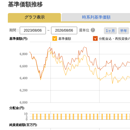
基準価額推移
グラフ表示
時系列基準価額
期間：
～
週単位
基準価額(円)
基準価額
分配金込・再投資後
6,800
6,600
6,400
6,200
6,000
分配金(円)
10
5
0
純資産総額(百万円)