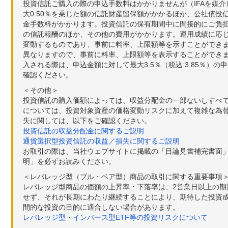
投資信託ご購入の際の申込手数料はかかりませんが（IFAを媒
大0.50％を乗じた額の信託財産留保額がかかるほか、公社債投
金手数料がかかります。投資信託の保有期間中に間接的にご負担い
の信託報酬のほか、その他の費用がかかります。運用成績に応
変動するものであり、事前に料率、上限額等を示すことができ
異なりますので、事前に料率、上限額等を表示することができませ
入される際は、申込金額に対して最大3.5％（税込:3.85％
確認ください。
＜その他＞
投資信託の購入価額によっては、収益分配金の一部ないしすべ
については、投資対象資産の価格変動リスクに加えて複雑な為
失に関しては、以下をご確認ください。
投資信託の収益分配金に関するご説明
通貨選択型投資信託の収益／損失に関するご説明
お取引の際は、当社ウェブサイトに掲載の「目論見書補完書面
明」を必ずお読みください。
＜レバレッジ型（ブル・ベア型）商品の取引に関する重要事項
レバレッジ型商品の価額の上昇率・下落率は、2営業日以上の
せず、それが長期にわたり継続することにより、期待した投資成
間的な投資の目的に適合しない場合があります。
レバレッジ型・インバース型ETF等の投資リスクについて