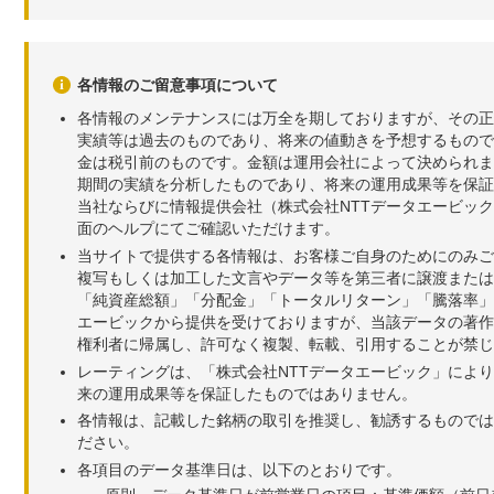
各情報のご留意事項について
各情報のメンテナンスには万全を期しておりますが、その正
実績等は過去のものであり、将来の値動きを予想するもので
金は税引前のものです。金額は運用会社によって決められま
期間の実績を分析したものであり、将来の運用成果等を保証
当社ならびに情報提供会社（株式会社NTTデータエービッ
面のヘルプにてご確認いただけます。
当サイトで提供する各情報は、お客様ご自身のためにのみご
複写もしくは加工した文言やデータ等を第三者に譲渡または
「純資産総額」「分配金」「トータルリターン」「騰落率」
エービックから提供を受けておりますが、当該データの著作
権利者に帰属し、許可なく複製、転載、引用することが禁じ
レーティングは、「株式会社NTTデータエービック」によ
来の運用成果等を保証したものではありません。
各情報は、記載した銘柄の取引を推奨し、勧誘するものでは
ださい。
各項目のデータ基準日は、以下のとおりです。