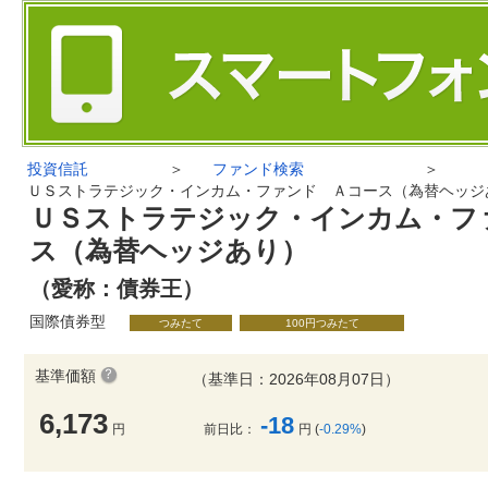
投資信託
＞
ファンド検索
＞
ＵＳストラテジック・インカム・ファンド Ａコース（為替ヘッジ
ＵＳストラテジック・インカム・フ
ス（為替ヘッジあり）
（愛称：債券王）
国際債券型
つみたて
100円つみたて
基準価額
（基準日：2026年08月07日）
6,173
-18
円
前日比：
円 (
-0.29%
)