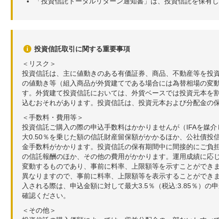
「投資信託トータルリターン通知書」は、投資信託を保有し
投資信託取引に関する重要事項
＜リスク＞
投資信託は、主に値動きのある有価証券、商品、不動産等を投
の値動き等（組入商品が外貨建てである場合には為替相場の変
す。外貨建て投資信託においては、外貨ベースでは投資元本を
込むおそれがあります。投資信託は、投資元本および分配金の
＜手数料・費用等＞
投資信託ご購入の際の申込手数料はかかりませんが（IFAを媒
大0.50％を乗じた額の信託財産留保額がかかるほか、公社債投
金手数料がかかります。投資信託の保有期間中に間接的にご負担い
の信託報酬のほか、その他の費用がかかります。運用成績に応
変動するものであり、事前に料率、上限額等を示すことができ
異なりますので、事前に料率、上限額等を表示することができませ
入される際は、申込金額に対して最大3.5％（税込:3.85％
確認ください。
＜その他＞