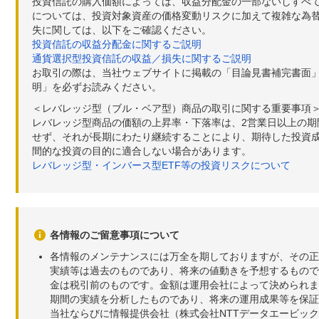
投資信託の購入価額によっては、収益分配金の一部ないしすべ
については、投資対象資産の価格変動リスクに加えて複雑な為
失に関しては、以下をご確認ください。
投資信託の収益分配金に関するご説明
通貨選択型投資信託の収益／損失に関するご説明
お取引の際は、当社ウェブサイトに掲載の「目論見書補完書面
明」を必ずお読みください。
＜レバレッジ型（ブル・ベア型）商品の取引に関する重要事項
レバレッジ型商品の価額の上昇率・下落率は、2営業日以上の
せず、それが長期にわたり継続することにより、期待した投資成
間的な投資の目的に適合しない場合があります。
レバレッジ型・インバース型ETF等の投資リスクについて
各情報のご留意事項について
各情報のメンテナンスには万全を期しておりますが、その正
実績等は過去のものであり、将来の値動きを予想するもので
金は税引前のものです。金額は運用会社によって決められま
期間の実績を分析したものであり、将来の運用成果等を保証
当社ならびに情報提供会社（株式会社NTTデータエービッ