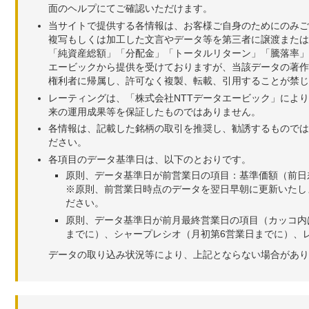
面のヘルプにてご確認いただけます。
当サイトで提供する各情報は、お客様ご自身のためにのみご
複写もしくは加工した文言やデータ等を第三者に譲渡または
「純資産総額」「分配金」「トータルリターン」「騰落率」
エービックから提供を受けておりますが、当該データの著作
権利者に帰属し、許可なく複製、転載、引用することが禁じ
レーティングは、「株式会社NTTデータエービック」によ
来の運用成果等を保証したものではありません。
各情報は、記載した銘柄の取引を推奨し、勧誘するものでは
ださい。
各項目のデータ基準日は、以下のとおりです。
原則、データ基準日が前営業日の項目：基準価額（前日
※原則、前営業日時点のデータを翌日早朝に更新いたし
ださい。
原則、データ基準日が前月最終営業日の項目（カッコ内
までに）、シャープレシオ（月初第6営業日までに）、レ
データの取り込み状況等により、上記とならない場合があり