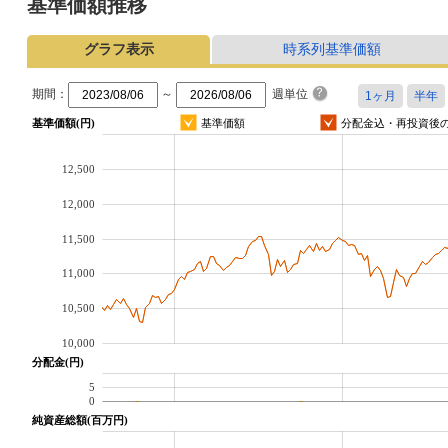
基準価額推移
グラフ表示
時系列基準価額
期間：
～
週単位
基準価額(円)
基準価額
分配金込・再投資後
12,500
12,000
11,500
11,000
10,500
10,000
分配金(円)
5
0
純資産総額(百万円)