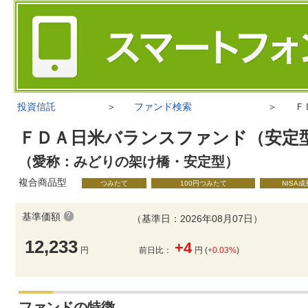
投資信託
＞
ファンド検索
＞
Ｆ
ＦＤＡ日米バランスファンド（安定
（愛称：みどりの架け橋・安定型）
複合商品型
つみたて
100円つみたて
NISA
基準価額
（基準日：2026年08月07日）
12,233
+4
円
前日比：
円 (
+0.03%
)
ファンドの特徴