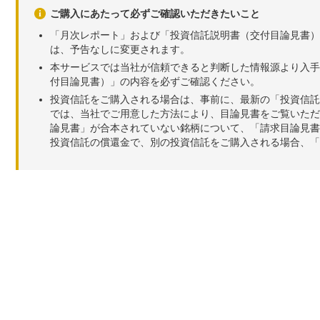
ご購入にあたって必ずご確認いただきたいこと
「月次レポート」および「投資信託説明書（交付目論見書）
は、予告なしに変更されます。
本サービスでは当社が信頼できると判断した情報源より入手
付目論見書）」の内容を必ずご確認ください。
投資信託をご購入される場合は、事前に、最新の「投資信託
では、当社でご用意した方法により、目論見書をご覧いただ
論見書」が合本されていない銘柄について、「請求目論見書
投資信託の償還金で、別の投資信託をご購入される場合、「