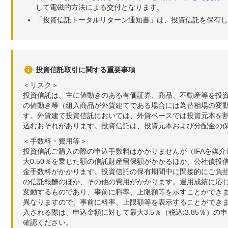
して電磁的方法による交付となります。
「投資信託トータルリターン通知書」は、投資信託を保有し
投資信託取引に関する重要事項
＜リスク＞
投資信託は、主に値動きのある有価証券、商品、不動産等を投
の値動き等（組入商品が外貨建てである場合には為替相場の変
す。外貨建て投資信託においては、外貨ベースでは投資元本を
込むおそれがあります。投資信託は、投資元本および分配金の
＜手数料・費用等＞
投資信託ご購入の際の申込手数料はかかりませんが（IFAを媒
大0.50％を乗じた額の信託財産留保額がかかるほか、公社債投
金手数料がかかります。投資信託の保有期間中に間接的にご負担い
の信託報酬のほか、その他の費用がかかります。運用成績に応
変動するものであり、事前に料率、上限額等を示すことができ
異なりますので、事前に料率、上限額等を表示することができませ
入される際は、申込金額に対して最大3.5％（税込:3.85％
確認ください。