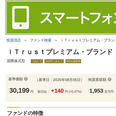
投資信託
＞
ファンド検索
＞
ｉＴｒｕｓｔプレミアム・ブラン
ｉＴｒｕｓｔプレミアム・ブランド
国際株式型
つみたて
100円つみたて
NISA成長枠
基準価額
純資産総額
（基準日：2026年08月05日）
30,199
+140
1,953
円
前日比：
円 (
+0.47%
)
百万円
ファンドの特徴