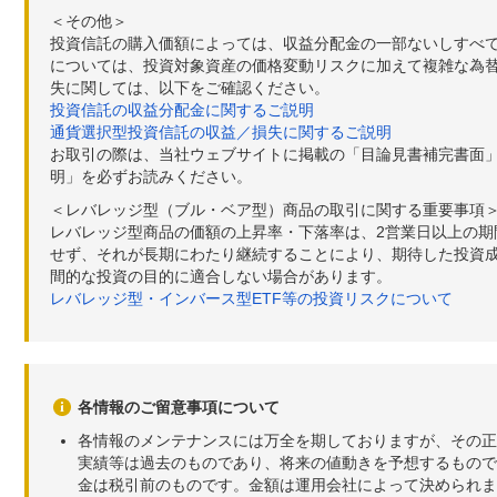
＜その他＞
投資信託の購入価額によっては、収益分配金の一部ないしすべ
については、投資対象資産の価格変動リスクに加えて複雑な為
失に関しては、以下をご確認ください。
投資信託の収益分配金に関するご説明
通貨選択型投資信託の収益／損失に関するご説明
お取引の際は、当社ウェブサイトに掲載の「目論見書補完書面
明」を必ずお読みください。
＜レバレッジ型（ブル・ベア型）商品の取引に関する重要事項
レバレッジ型商品の価額の上昇率・下落率は、2営業日以上の
せず、それが長期にわたり継続することにより、期待した投資成
間的な投資の目的に適合しない場合があります。
レバレッジ型・インバース型ETF等の投資リスクについて
各情報のご留意事項について
各情報のメンテナンスには万全を期しておりますが、その正
実績等は過去のものであり、将来の値動きを予想するもので
金は税引前のものです。金額は運用会社によって決められま