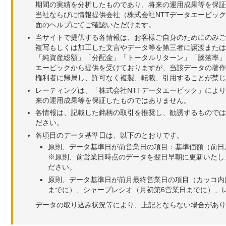
期間の実績を分析したものであり、将来の運用成果等を保証
当社ならびに情報提供会社（株式会社NTTデータエービッ
面のヘルプにてご確認いただけます。
当サイトで提供する各情報は、お客様ご自身のためにのみご
複写もしくは加工した文言やデータ等を第三者に譲渡または
「純資産総額」「分配金」「トータルリターン」「騰落率」
エービックから提供を受けておりますが、当該データの著作
権利者に帰属し、許可なく複製、転載、引用することが禁じ
レーティングは、「株式会社NTTデータエービック」によ
来の運用成果等を保証したものではありません。
各情報は、記載した銘柄の取引を推奨し、勧誘するものでは
ださい。
各項目のデータ基準日は、以下のとおりです。
原則、データ基準日が前営業日の項目：基準価額（前日
※原則、前営業日時点のデータを翌日早朝に更新いたし
ださい。
原則、データ基準日が前月最終営業日の項目（カッコ内
までに）、シャープレシオ（月初第6営業日までに）、レ
データの取り込み状況等により、上記とならない場合があり