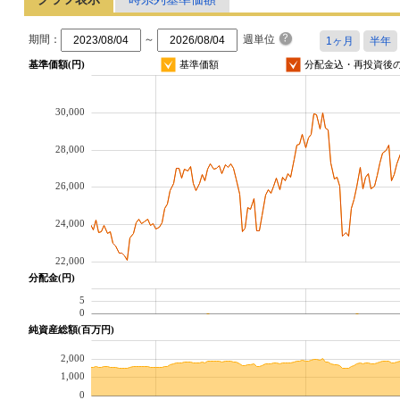
期間：
～
週単位
基準価額(円)
基準価額
分配金込・再投資後
30,000
28,000
26,000
24,000
22,000
分配金(円)
5
0
純資産総額(百万円)
2,000
1,000
0