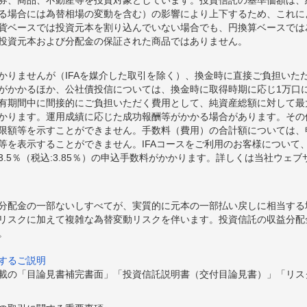
券、商品、不動産等を投資対象としています。投資信託の基準価額は、
る場合には為替相場の変動を含む）の影響により上下するため、これに
貨ベースでは投資元本を割り込んでいない場合でも、円換算ベースでは
投資元本および分配金の保証された商品ではありません。
かりませんが（IFAを媒介した取引を除く）、換金時に直接ご負担いた
額がかかるほか、公社債投信については、換金時に取得時期に応じ1万口に
期間中に間接的にご負担いただく費用として、純資産総額に対して最大年率
かります。運用成績に応じた成功報酬等がかかる場合があります。その
限額等を示すことができません。手数料（費用）の合計額については、
等を表示することができません。IFAコースをご利用のお客様について、
.5％（税込:3.85％）の申込手数料がかかります。詳しくは当社ウェ
分配金の一部ないしすべてが、実質的に元本の一部払い戻しに相当する
リスクに加えて複雑な為替変動リスクを伴います。投資信託の収益分配
。
するご説明
載の「目論見書補完書面」「投資信託説明書（交付目論見書）」「リス