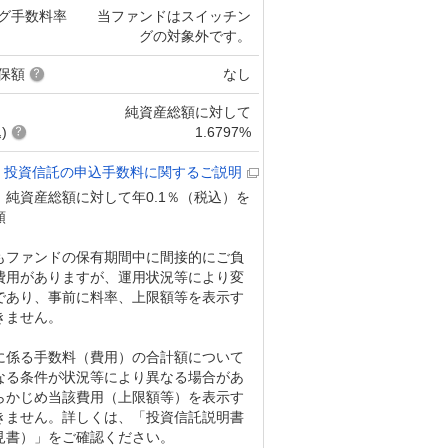
グ手数料率
当ファンドはスイッチン
グの対象外です。
保額
なし
純資産総額に対して
)
1.6797%
投資信託の申込手数料に関するご説明
：純資産総額に対して年0.1％（税込）を
額
もファンドの保有期間中に間接的にご負
費用がありますが、運用状況等により変
であり、事前に料率、上限額等を表示す
きません。
に係る手数料（費用）の合計額について
なる条件が状況等により異なる場合があ
らかじめ当該費用（上限額等）を表示す
きません。詳しくは、「投資信託説明書
見書）」をご確認ください。