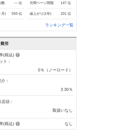
約数
---
位
月間ページ閲覧
147
位
ヶ月)
550
位
値上がり(1年)
201
位
ランキング一覧
･費用
率(税込)
ット：
0％（ノーロード）
媒介：
3.30％
行店頭：
取扱いなし
率(税込)
なし