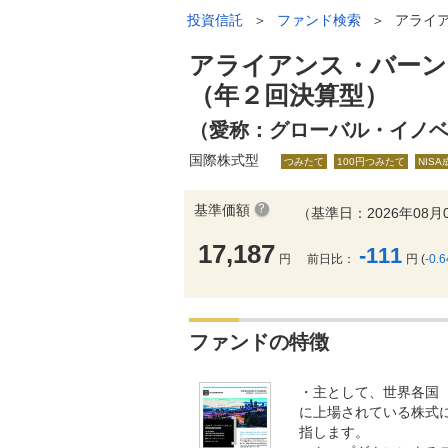
投資信託
＞
ファンド検索
＞
アライ
アライアンス・バーン
（年２回決算型）
（愛称：グローバル・イノ
国際株式型
つみたて
100円つみたて
NIS
基準価額
（基準日：2026年08月
17,187
-111
円
前日比：
円 (
-0.
ファンドの特徴
・主として、世界各国
に上場されている株式
指します。