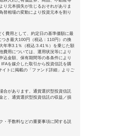
組み入れた有価証券、商品、不動産等
より元本損失が生じるおそれがありま
為替相場の変動により投資元本を割り
だく費用として、約定日の基準価額に最
つき最大100円（税込：110円）の換
3.1％（税込:3.41％）を乗じた額
他費用については、運用状況等により
申込金額、保有期間等の各条件により
IFAを媒介した取引から投資信託を購
ブサイトに掲載の「ファンド詳細」よりご
場合があります。通貨選択型投資信託
金と、通貨選択型投資信託の収益／損
ク・手数料などの重要事項に関する説