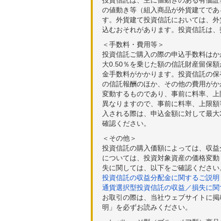
投資信託は、主に値動きのある有価証
の値動き等（組入商品が外貨建てであ
す。外貨建て投資信託においては、外
込むおそれがあります。投資信託は、
＜手数料・費用等＞
投資信託ご購入の際の申込手数料はか
大0.50％を乗じた額の信託財産留保
金手数料がかかります。投資信託の保有
の信託報酬のほか、その他の費用がか
変動するものであり、事前に料率、上
異なりますので、事前に料率、上限額
入される際は、申込金額に対して最大3
確認ください。
＜その他＞
投資信託の購入価額によっては、収益
については、投資対象資産の価格変動
失に関しては、以下をご確認ください
投資信託の収益分配金に関するご説明
通貨選択型投資信託の収益／損失に関
お取引の際は、当社ウェブサイトに掲
明」を必ずお読みください。