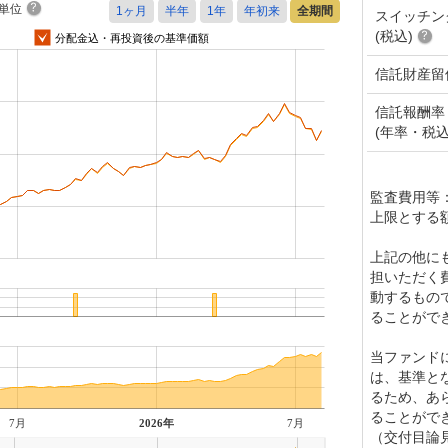
単位
スイッチン
(税込)
分配金込・再投資後の基準価額
信託財産留
信託報酬率
(年率・税込
監査費用等
上限とする
上記の他に
担いただく
動するもの
ることがで
当ファンド
は、基準と
るため、あ
ることがで
7月
2026年
7月
（交付目論