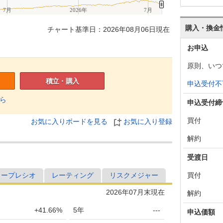
7月
2026年
7月
購入・換金
チャート基準日：2026年08月06日現在
お申込
原則、いつ
積立・購入
申込受付不
ら
申込受付締
買付
お気に入りボードを見る
お気に入り登録
解約
受渡日
買付
ャープレシオ
レーティング
リスクメジャー
2026年07月末現在
解約
+41.66%
5年
---
申込価額