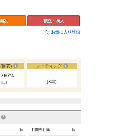
開設
積立・購入
お気に入り登録
(目安)
レーティング
6797
---
%
(3年)
細
）
---
位
月間売れ筋
---
位