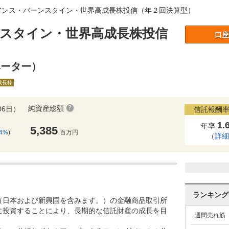
アンス・バーンスタイン・世界高成長株投信（年２回決算型）
スタイン・世界高成長株投信
口座
ベーター）
A成長枠
純資産総額
06日）
信託報酬率
1.
年率
5,385
64%
)
百万円
（
詳
ランキング
（日本および新興国を含みます。）の金融商品取引所
に投資することにより、長期的な信託財産の成長を目
週間売れ筋