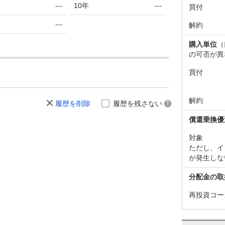
---
10年
---
買付
---
解約
購入単位
（
の可否が異
買付
解約
履歴を削除
履歴を残さない
償還乗換優
対象
ただし、イ
が発生しな
分配金の取
再投資コー