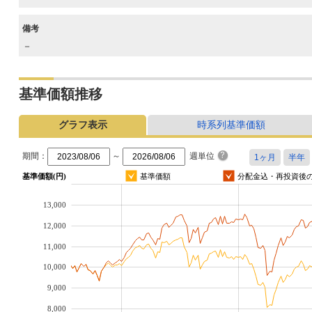
備考
－
基準価額推移
グラフ表示
時系列基準価額
期間：
～
週単位
基準価額(円)
基準価額
分配金込・再投資後
13,000
12,000
11,000
10,000
9,000
8,000