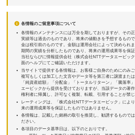
各情報のご留意事項について
各情報のメンテナンスには万全を期しておりますが、その正
実績等は過去のものであり、将来の値動きを予想するもので
金は税引前のものです。金額は運用会社によって決められま
期間の実績を分析したものであり、将来の運用成果等を保証
当社ならびに情報提供会社（株式会社NTTデータエービッ
面のヘルプにてご確認いただけます。
当サイトで提供する各情報は、お客様ご自身のためにのみご
複写もしくは加工した文言やデータ等を第三者に譲渡または
「純資産総額」「分配金」「トータルリターン」「騰落率」
エービックから提供を受けておりますが、当該データの著作
権利者に帰属し、許可なく複製、転載、引用することが禁じ
レーティングは、「株式会社NTTデータエービック」によ
来の運用成果等を保証したものではありません。
各情報は、記載した銘柄の取引を推奨し、勧誘するものでは
ださい。
各項目のデータ基準日は、以下のとおりです。