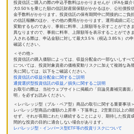
投資信託ご購入の際の申込手数料はかかりませんが（IFAを媒
大0.50％を乗じた額の信託財産留保額がかかるほか、公社債投
金手数料がかかります。投資信託の保有期間中に間接的にご負担い
の信託報酬のほか、その他の費用がかかります。運用成績に応
変動するものであり、事前に料率、上限額等を示すことができ
異なりますので、事前に料率、上限額等を表示することができませ
入される際は、申込金額に対して最大3.5％（税込:3.85％
確認ください。
＜その他＞
投資信託の購入価額によっては、収益分配金の一部ないしすべ
については、投資対象資産の価格変動リスクに加えて複雑な為
失に関しては、以下をご確認ください。
投資信託の収益分配金に関するご説明
通貨選択型投資信託の収益／損失に関するご説明
お取引の際は、当社ウェブサイトに掲載の「目論見書補完書面
明」を必ずお読みください。
＜レバレッジ型（ブル・ベア型）商品の取引に関する重要事項
レバレッジ型商品の価額の上昇率・下落率は、2営業日以上の
せず、それが長期にわたり継続することにより、期待した投資成
間的な投資の目的に適合しない場合があります。
レバレッジ型・インバース型ETF等の投資リスクについて