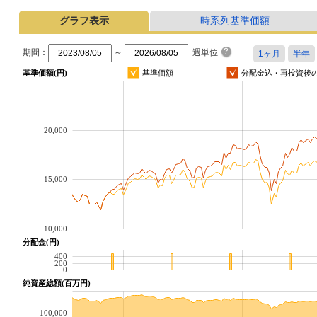
グラフ表示
時系列基準価額
期間：
～
週単位
基準価額(円)
基準価額
分配金込・再投資後
20,000
15,000
10,000
分配金(円)
400
200
0
純資産総額(百万円)
100,000