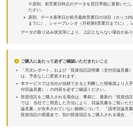
※原則、前営業日時点のデータを翌日早朝に更新いたし
ださい。
原則、データ基準日が前月最終営業日の項目（カッコ内
までに）、シャープレシオ（月初第6営業日までに）、レ
データの取り込み状況等により、上記とならない場合があり
ご購入にあたって必ずご確認いただきたいこと
「月次レポート」および「投資信託説明書（交付目論見書）
は、予告なしに変更されます。
本サービスでは当社が信頼できると判断した情報源より入手
付目論見書）」の内容を必ずご確認ください。
投資信託をご購入される場合は、事前に、最新の「投資信託
では、当社でご用意した方法により、目論見書をご覧いただ
論見書」が合本されていない銘柄について、「請求目論見書
投資信託の償還金で、別の投資信託をご購入される場合、「