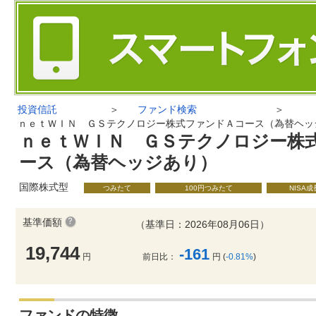
投資信託
＞
ファンド検索
＞
ｎｅｔＷＩＮ ＧＳテクノロジー株式ファンドＡコース（為替ヘッ
ｎｅｔＷＩＮ ＧＳテクノロジー株
ース（為替ヘッジあり）
国際株式型
つみたて
100円つみたて
NISA
基準価額
（基準日：2026年08月06日）
19,744
-161
円
前日比：
円 (
-0.81%
)
ファンドの特徴