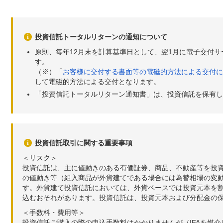
投資信託トータルリターンの通知について
原則、毎年12月末を計算基準日として、翌1月に電子交付
す。
（※）「
お客様に交付する書面等の電磁的方法による交付に
して電磁的方法による交付となります。
「投資信託トータルリターン通知書」は、投資信託を保有し
投資信託取引に関する重要事項
＜リスク＞
投資信託は、主に値動きのある有価証券、商品、不動産等を投
の値動き等（組入商品が外貨建てである場合には為替相場の変
す。外貨建て投資信託においては、外貨ベースでは投資元本を
込むおそれがあります。投資信託は、投資元本および分配金の
＜手数料・費用等＞
投資信託ご購入の際の申込手数料はかかりませんが（IFAを媒