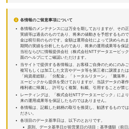
各情報のご留意事項について
各情報のメンテナンスには万全を期しておりますが、その正
実績等は過去のものであり、将来の値動きを予想するもので
金は税引前のものです。金額は運用会社によって決められま
期間の実績を分析したものであり、将来の運用成果等を保証
当社ならびに情報提供会社（株式会社NTTデータエービッ
面のヘルプにてご確認いただけます。
当サイトで提供する各情報は、お客様ご自身のためにのみご
複写もしくは加工した文言やデータ等を第三者に譲渡または
「純資産総額」「分配金」「トータルリターン」「騰落率」
エービックから提供を受けておりますが、当該データの著作
権利者に帰属し、許可なく複製、転載、引用することが禁じ
レーティングは、「株式会社NTTデータエービック」によ
来の運用成果等を保証したものではありません。
各情報は、記載した銘柄の取引を推奨し、勧誘するものでは
ださい。
各項目のデータ基準日は、以下のとおりです。
原則、データ基準日が前営業日の項目：基準価額（前日