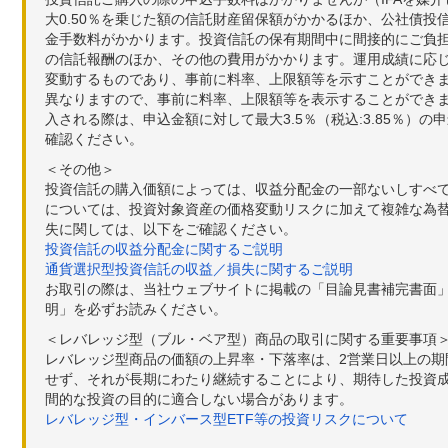
大0.50％を乗じた額の信託財産留保額がかかるほか、公社債投
金手数料がかかります。投資信託の保有期間中に間接的にご負担い
の信託報酬のほか、その他の費用がかかります。運用成績に応
変動するものであり、事前に料率、上限額等を示すことができ
異なりますので、事前に料率、上限額等を表示することができませ
入される際は、申込金額に対して最大3.5％（税込:3.85％
確認ください。
＜その他＞
投資信託の購入価額によっては、収益分配金の一部ないしすべ
については、投資対象資産の価格変動リスクに加えて複雑な為
失に関しては、以下をご確認ください。
投資信託の収益分配金に関するご説明
通貨選択型投資信託の収益／損失に関するご説明
お取引の際は、当社ウェブサイトに掲載の「目論見書補完書面
明」を必ずお読みください。
＜レバレッジ型（ブル・ベア型）商品の取引に関する重要事項
レバレッジ型商品の価額の上昇率・下落率は、2営業日以上の
せず、それが長期にわたり継続することにより、期待した投資成
間的な投資の目的に適合しない場合があります。
レバレッジ型・インバース型ETF等の投資リスクについて