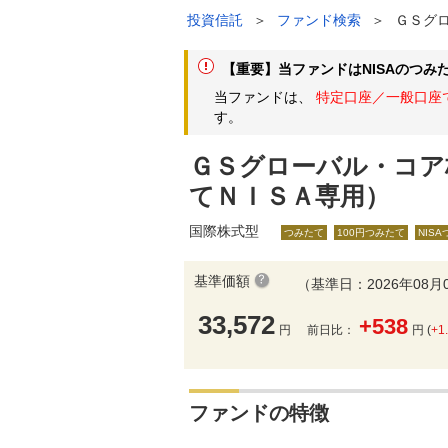
投資信託
＞
ファンド検索
＞
ＧＳグ
【重要】当ファンドはNISAのつみ
当ファンドは、
特定口座／一般口座で
す。
ＧＳグローバル・コア
てＮＩＳＡ専用）
国際株式型
つみたて
100円つみたて
NIS
基準価額
（基準日：2026年08月
33,572
+538
円
前日比：
円 (
+1
ファンドの特徴