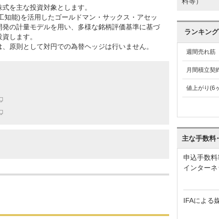
料等）
株式を主な投資対象とします。
人工知能)を活用したゴールドマン・サックス・アセッ
開発の計量モデルを用い、多様な銘柄評価基準に基づ
ランキング
投資します。
は、原則として対円での為替ヘッジは行いません。
週間売れ筋
月間積立契
値上がり(6
主な手数料
申込手数料
インターネ
IFAによる