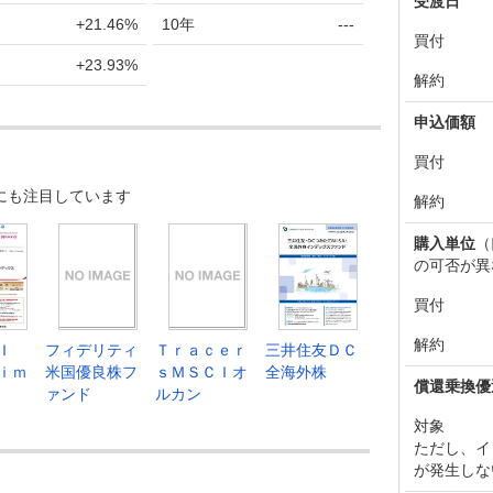
受渡日
+21.46%
10年
---
買付
+23.93%
解約
申込価額
買付
にも注目しています
解約
購入単位
（
の可否が異
買付
解約
Ｉ
フィデリティ
Ｔｒａｃｅｒ
三井住友ＤＣ
ｉｍ
米国優良株フ
ｓＭＳＣＩオ
全海外株
償還乗換優
ァンド
ルカン
対象
ただし、イ
が発生しな