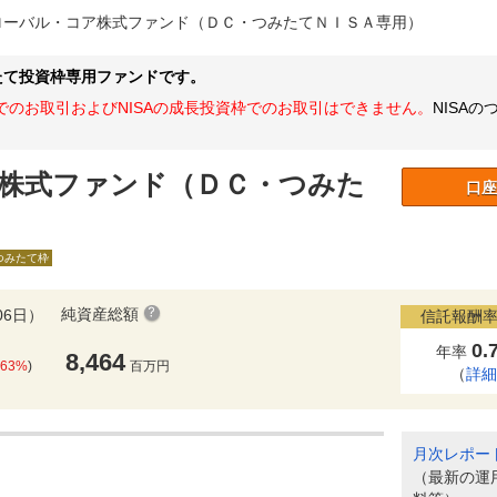
ローバル・コア株式ファンド（ＤＣ・つみたてＮＩＳＡ専用）
たて投資枠専用ファンドです。
のお取引およびNISAの成長投資枠でのお取引はできません。
NISA
株式ファンド（ＤＣ・つみた
口座
Aつみたて枠
純資産総額
06日）
信託報酬率
0.
年率
8,464
.63%
)
百万円
（
詳
月次レポー
（最新の運