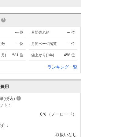
---
位
月間売れ筋
---
位
約数
---
位
月間ページ閲覧
---
位
ヶ月)
581
位
値上がり(1年)
458
位
ランキング一覧
･費用
率(税込)
ット：
0％（ノーロード）
媒介：
取扱いなし