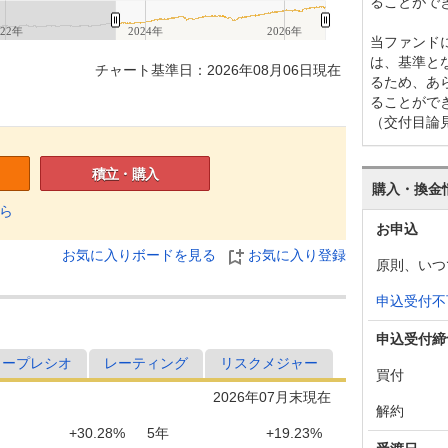
ることがで
022年
2024年
2026年
当ファンド
は、基準と
チャート基準日：2026年08月06日現在
るため、あ
ることがで
（交付目論
積立・購入
購入・換金
ら
お申込
お気に入りボードを見る
お気に入り登録
原則、いつ
申込受付不
申込受付締
ャープレシオ
レーティング
リスクメジャー
買付
2026年07月末現在
解約
+30.28%
5年
+19.23%