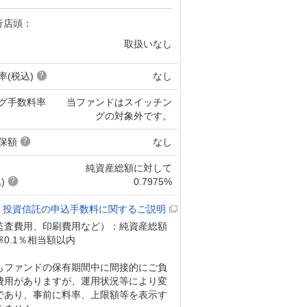
行店頭：
取扱いなし
率(税込)
なし
グ手数料率
当ファンドはスイッチン
グの対象外です。
保額
なし
純資産総額に対して
)
0.7975%
投資信託の申込手数料に関するご説明
監査費用、印刷費用など）：純資産総額
0.1％相当額以内
もファンドの保有期間中に間接的にご負
費用がありますが、運用状況等により変
であり、事前に料率、上限額等を表示す