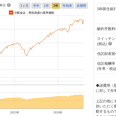
単位
SBI新生銀
分配金込・再投資後の基準価額
解約手数料
スイッチン
(税込)
信託財産留
信託報酬率
(年率・税込
◆諸費用（
に対して年率
上記の他に
担いただく
動するもの
2025年
2026年