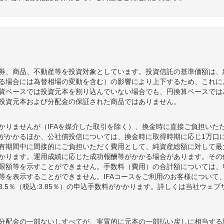
券、商品、不動産等を投資対象としています。投資信託の基準価額は、
る場合には為替相場の変動を含む）の影響により上下するため、これに
貨ベースでは投資元本を割り込んでいない場合でも、円換算ベースでは
投資元本および分配金の保証された商品ではありません。
かりませんが（IFAを媒介した取引を除く）、換金時に直接ご負担いた
額がかかるほか、公社債投信については、換金時に取得時期に応じ1万口に
期間中に間接的にご負担いただく費用として、純資産総額に対して最大年率
かります。運用成績に応じた成功報酬等がかかる場合があります。その
限額等を示すことができません。手数料（費用）の合計額については、
等を表示することができません。IFAコースをご利用のお客様について、
.5％（税込:3.85％）の申込手数料がかかります。詳しくは当社ウェ
分配金の一部ないしすべてが、実質的に元本の一部払い戻しに相当する