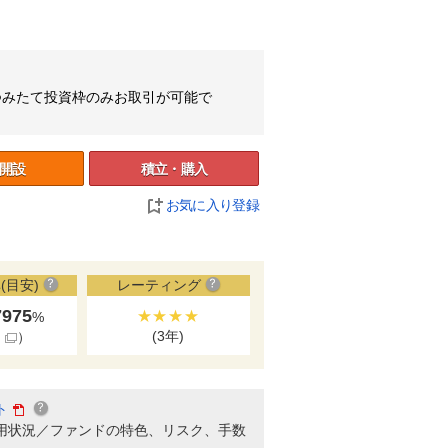
のつみたて投資枠のみお取引が可能で
開設
積立・購入
お気に入り登録
(目安)
レーティング
7975
★★★★
%
(3年)
細
）
ト
用状況／ファンドの特色、リスク、手数