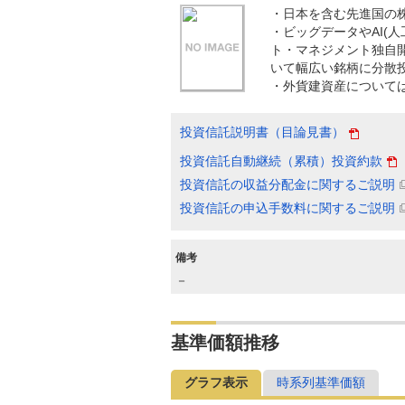
・日本を含む先進国の
・ビッグデータやAI(
ト・マネジメント独自
いて幅広い銘柄に分散
・外貨建資産について
投資信託説明書（目論見書）
投資信託自動継続（累積）投資約款
投資信託の収益分配金に関するご説明
投資信託の申込手数料に関するご説明
備考
－
基準価額推移
グラフ表示
時系列基準価額