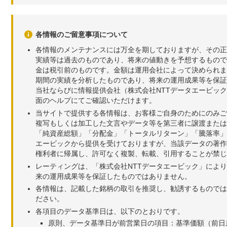
各情報のご留意事項について
各情報のメンテナンスには万全を期しておりますが、その正
実績等は過去のものであり、将来の値動きを予想するもので
金は税引前のものです。金額は運用会社によって決められま
期間の実績を分析したものであり、将来の運用成果等を保証
当社ならびに情報提供会社（株式会社NTTデータエービッ
面のヘルプにてご確認いただけます。
当サイトで提供する各情報は、お客様ご自身のためにのみご
複写もしくは加工した文言やデータ等を第三者に譲渡または
「純資産総額」「分配金」「トータルリターン」「騰落率」
エービックから提供を受けておりますが、当該データの著作
権利者に帰属し、許可なく複製、転載、引用することが禁じ
レーティングは、「株式会社NTTデータエービック」によ
来の運用成果等を保証したものではありません。
各情報は、記載した銘柄の取引を推奨し、勧誘するものでは
ださい。
各項目のデータ基準日は、以下のとおりです。
原則、データ基準日が前営業日の項目：基準価額（前日