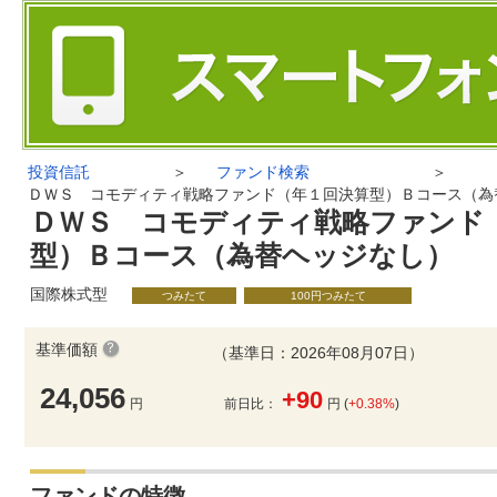
投資信託
＞
ファンド検索
＞
ＤＷＳ コモディティ戦略ファンド（年１回決算型）Ｂコース（為
ＤＷＳ コモディティ戦略ファンド
型）Ｂコース（為替ヘッジなし）
国際株式型
つみたて
100円つみたて
基準価額
（基準日：2026年08月07日）
24,056
+90
円
前日比：
円 (
+0.38%
)
ファンドの特徴