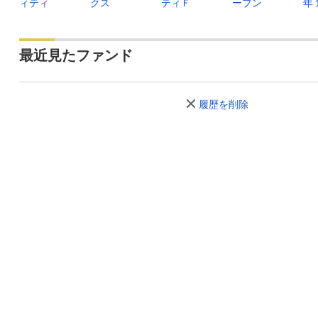
ィティ
クス
ティＦ
ープン
年
最近見たファンド
履歴を削除