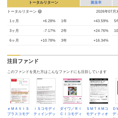
トータルリターン
騰落率
トータルリターン
2026年07
1ヶ月
+6.28%
1年
+43.59%
5
3ヶ月
-7.17%
2年
+24.76%
1
6ヶ月
+10.78%
3年
+16.34%
注目ファンド
このファンドを見た方はこんなファンドにも注目しています
ｅＭＡＸＩＳ
ｉＳコモディ
ダイワ／ＲＩ
ＳＭＴＡＭコ
Ｄ
プラスコモデ
ティインデッ
ＣＩコモディ
モディティオ
デ