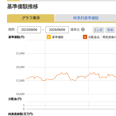
基準価額推移
グラフ表示
時系列基準価額
期間：
～
週単位
基準価額(円)
基準価額
分配金込・再投資後
25,000
20,000
15,000
10,000
分配金(円)
5
0
純資産総額(百万円)