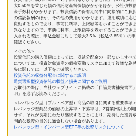
大0.50％を乗じた額の信託財産留保額がかかるほか、公社債投
金手数料がかかります。投資信託の保有期間中に間接的にご負担い
の信託報酬のほか、その他の費用がかかります。運用成績に応
変動するものであり、事前に料率、上限額等を示すことができ
異なりますので、事前に料率、上限額等を表示することができませ
入される際は、申込金額に対して最大3.5％（税込:3.85％
確認ください。
＜その他＞
投資信託の購入価額によっては、収益分配金の一部ないしすべ
については、投資対象資産の価格変動リスクに加えて複雑な為
失に関しては、以下をご確認ください。
投資信託の収益分配金に関するご説明
通貨選択型投資信託の収益／損失に関するご説明
お取引の際は、当社ウェブサイトに掲載の「目論見書補完書面
明」を必ずお読みください。
＜レバレッジ型（ブル・ベア型）商品の取引に関する重要事項
レバレッジ型商品の価額の上昇率・下落率は、2営業日以上の
せず、それが長期にわたり継続することにより、期待した投資成
間的な投資の目的に適合しない場合があります。
レバレッジ型・インバース型ETF等の投資リスクについて