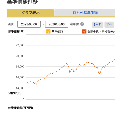
基準価額推移
グラフ表示
時系列基準価額
期間：
～
週単位
基準価額(円)
基準価額
分配金込・再投資後
22,000
20,000
18,000
16,000
14,000
分配金(円)
5
0
純資産総額(百万円)