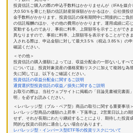
投資信託ご購入の際の申込手数料はかかりませんが（IFAを媒
大0.50％を乗じた額の信託財産留保額がかかるほか、公社債投
金手数料がかかります。投資信託の保有期間中に間接的にご負担い
の信託報酬のほか、その他の費用がかかります。運用成績に応
変動するものであり、事前に料率、上限額等を示すことができ
異なりますので、事前に料率、上限額等を表示することができませ
入される際は、申込金額に対して最大3.5％（税込:3.85％
確認ください。
＜その他＞
投資信託の購入価額によっては、収益分配金の一部ないしすべ
については、投資対象資産の価格変動リスクに加えて複雑な為
失に関しては、以下をご確認ください。
投資信託の収益分配金に関するご説明
通貨選択型投資信託の収益／損失に関するご説明
お取引の際は、当社ウェブサイトに掲載の「目論見書補完書面
明」を必ずお読みください。
＜レバレッジ型（ブル・ベア型）商品の取引に関する重要事項
レバレッジ型商品の価額の上昇率・下落率は、2営業日以上の
せず、それが長期にわたり継続することにより、期待した投資成
間的な投資の目的に適合しない場合があります。
レバレッジ型・インバース型ETF等の投資リスクについて