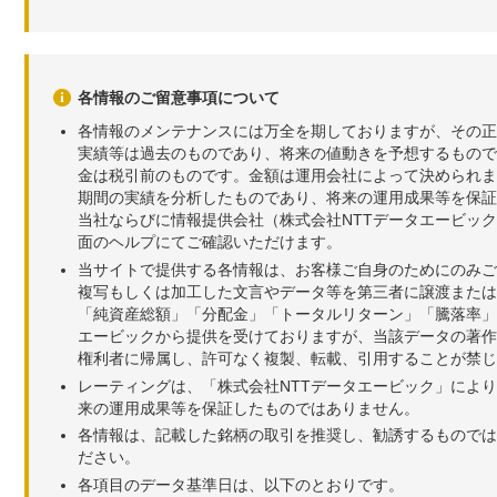
各情報のご留意事項について
各情報のメンテナンスには万全を期しておりますが、その正
実績等は過去のものであり、将来の値動きを予想するもので
金は税引前のものです。金額は運用会社によって決められま
期間の実績を分析したものであり、将来の運用成果等を保証
当社ならびに情報提供会社（株式会社NTTデータエービッ
面のヘルプにてご確認いただけます。
当サイトで提供する各情報は、お客様ご自身のためにのみご
複写もしくは加工した文言やデータ等を第三者に譲渡または
「純資産総額」「分配金」「トータルリターン」「騰落率」
エービックから提供を受けておりますが、当該データの著作
権利者に帰属し、許可なく複製、転載、引用することが禁じ
レーティングは、「株式会社NTTデータエービック」によ
来の運用成果等を保証したものではありません。
各情報は、記載した銘柄の取引を推奨し、勧誘するものでは
ださい。
各項目のデータ基準日は、以下のとおりです。