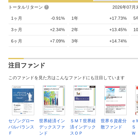
トータルリターン
2026年07
1ヶ月
-0.91%
1年
+17.73%
5
3ヶ月
+2.34%
2年
+13.45%
1
6ヶ月
+7.09%
3年
+14.74%
注目ファンド
このファンドを見た方はこんなファンドにも注目しています
セゾングロー
世界経済イン
ＳＭＴ世界経
世界６資産分
ｅ
バルバランス
デックスファ
済インデック
散ファンド
Ｓ
Ｆ
ンド
スＯＰ
Ｗ