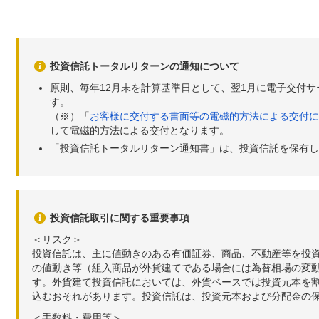
投資信託トータルリターンの通知について
原則、毎年12月末を計算基準日として、翌1月に電子交付
す。
（※）「
お客様に交付する書面等の電磁的方法による交付に
して電磁的方法による交付となります。
「投資信託トータルリターン通知書」は、投資信託を保有し
投資信託取引に関する重要事項
＜リスク＞
投資信託は、主に値動きのある有価証券、商品、不動産等を投
の値動き等（組入商品が外貨建てである場合には為替相場の変
す。外貨建て投資信託においては、外貨ベースでは投資元本を
込むおそれがあります。投資信託は、投資元本および分配金の
＜手数料・費用等＞