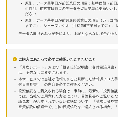
原則、データ基準日が前営業日の項目：基準価額（前日
※原則、前営業日時点のデータを翌日早朝に更新いたし
ださい。
原則、データ基準日が前月最終営業日の項目（カッコ内
までに）、シャープレシオ（月初第6営業日までに）、レ
データの取り込み状況等により、上記とならない場合があり
ご購入にあたって必ずご確認いただきたいこと
「月次レポート」および「投資信託説明書（交付目論見書）
は、予告なしに変更されます。
本サービスでは当社が信頼できると判断した情報源より入手
付目論見書）」の内容を必ずご確認ください。
投資信託をご購入される場合は、事前に、最新の「投資信託
では、当社でご用意した方法により、目論見書をご覧いただ
論見書」が合本されていない銘柄について、「請求目論見書
投資信託の償還金で、別の投資信託をご購入される場合、「