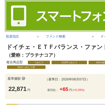
投資信託
＞
ファンド検索
＞
ド
ドイチェ・ＥＴＦバランス・ファン
（愛称：プラチナコア）
複合商品型
つみたて
100円つみたて
NISA
NISAつみたて枠
基準価額
（基準日：2026年08月07日）
22,871
+65
円
前日比：
円 (
+0.29%
)