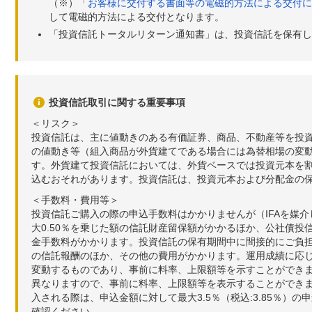
（※）「
お客様に交付する書面等の電磁的方法による交付に
して電磁的方法による交付となります。
「投資信託トータルリターン通知書」は、投資信託を保有し
投資信託取引に関する重要事項
＜リスク＞
投資信託は、主に値動きのある有価証券、商品、不動産等を投
の値動き等（組入商品が外貨建てである場合には為替相場の変
す。外貨建て投資信託においては、外貨ベースでは投資元本を
込むおそれがあります。投資信託は、投資元本および分配金の
＜手数料・費用等＞
投資信託ご購入の際の申込手数料はかかりませんが（IFAを媒
大0.50％を乗じた額の信託財産留保額がかかるほか、公社債投
金手数料がかかります。投資信託の保有期間中に間接的にご負担い
の信託報酬のほか、その他の費用がかかります。運用成績に応
変動するものであり、事前に料率、上限額等を示すことができ
異なりますので、事前に料率、上限額等を表示することができませ
入される際は、申込金額に対して最大3.5％（税込:3.85％
確認ください。