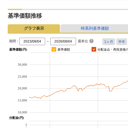
基準価額推移
グラフ表示
時系列基準価額
期間：
～
週単位
基準価額(円)
基準価額
分配金込・再投資後
30,000
25,000
20,000
15,000
10,000
分配金(円)
5