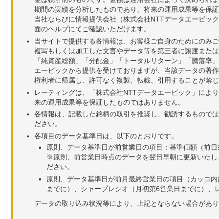
期間の実績を分析したものであり、将来の運用成果等を保証
当社ならびに情報提供会社（株式会社NTTデータエービッ
面のヘルプにてご確認いただけます。
当サイトで提供する各情報は、お客様ご自身のためにのみご
複写もしくは加工した文言やデータ等を第三者に譲渡または
「純資産総額」「分配金」「トータルリターン」「騰落率」
エービックから提供を受けておりますが、当該データの著作
権利者に帰属し、許可なく複製、転載、引用することが禁じ
レーティングは、「株式会社NTTデータエービック」によ
来の運用成果等を保証したものではありません。
各情報は、記載した銘柄の取引を推奨し、勧誘するものでは
ださい。
各項目のデータ基準日は、以下のとおりです。
原則、データ基準日が前営業日の項目：基準価額（前日
※原則、前営業日時点のデータを翌日早朝に更新いたし
ださい。
原則、データ基準日が前月最終営業日の項目（カッコ内
までに）、シャープレシオ（月初第6営業日までに）、レ
データの取り込み状況等により、上記とならない場合があり