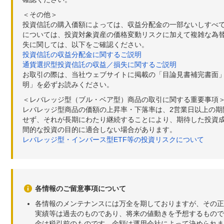
＜その他＞
投資信託の購入価額によっては、収益分配金の一部ないしすべ
については、投資対象資産の価格変動リスクに加えて複雑な為
失に関しては、以下をご確認ください。
投資信託の収益分配金に関するご説明
通貨選択型投資信託の収益／損失に関するご説明
お取引の際は、当社ウェブサイトに掲載の「目論見書補完書面
明」を必ずお読みください。
＜レバレッジ型（ブル・ベア型）商品の取引に関する重要事項
レバレッジ型商品の価額の上昇率・下落率は、2営業日以上の
せず、それが長期にわたり継続することにより、期待した投資成
間的な投資の目的に適合しない場合があります。
レバレッジ型・インバース型ETF等の投資リスクについて
各情報のご留意事項について
各情報のメンテナンスには万全を期しておりますが、その正
実績等は過去のものであり、将来の値動きを予想するもので
金は税引前のものです。金額は運用会社によって決められま