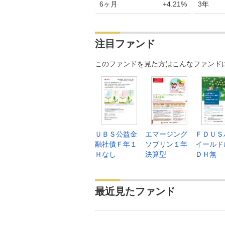
6ヶ月
+4.21%
3年
注目ファンド
このファンドを見た方はこんなファンド
ＵＢＳ公益金
エマージング
ＦＤＵＳ
融社債Ｆ年１
ソブリン１年
イールド
Ｈなし
決算型
ＤＨ無
最近見たファンド