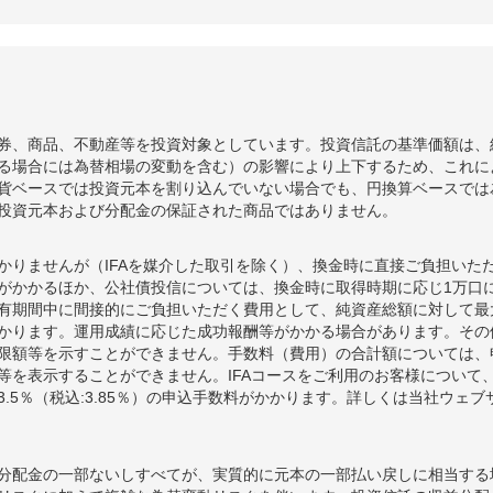
券、商品、不動産等を投資対象としています。投資信託の基準価額は、
る場合には為替相場の変動を含む）の影響により上下するため、これに
貨ベースでは投資元本を割り込んでいない場合でも、円換算ベースでは
投資元本および分配金の保証された商品ではありません。
かりませんが（IFAを媒介した取引を除く）、換金時に直接ご負担いた
額がかかるほか、公社債投信については、換金時に取得時期に応じ1万口に
期間中に間接的にご負担いただく費用として、純資産総額に対して最大年率
かります。運用成績に応じた成功報酬等がかかる場合があります。その
限額等を示すことができません。手数料（費用）の合計額については、
等を表示することができません。IFAコースをご利用のお客様について、
.5％（税込:3.85％）の申込手数料がかかります。詳しくは当社ウェ
分配金の一部ないしすべてが、実質的に元本の一部払い戻しに相当する