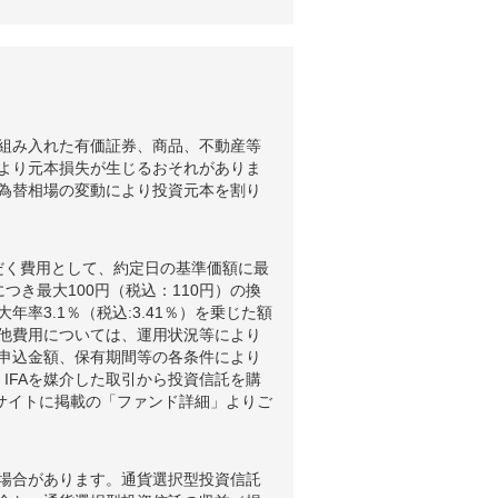
組み入れた有価証券、商品、不動産等
より元本損失が生じるおそれがありま
為替相場の変動により投資元本を割り
だく費用として、約定日の基準価額に最
つき最大100円（税込：110円）の換
3.1％（税込:3.41％）を乗じた額
他費用については、運用状況等により
申込金額、保有期間等の各条件により
IFAを媒介した取引から投資信託を購
ブサイトに掲載の「ファンド詳細」よりご
場合があります。通貨選択型投資信託