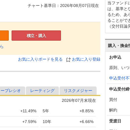
当ファンド
チャート基準日：2026年08月07日現在
は、基準と
るため、あ
ることがで
（交付目論
積立・購入
購入・換金
ら
お申込
お気に入りボードを見る
お気に入り登録
原則、いつ
申込受付不
申込受付締
ャープレシオ
レーティング
リスクメジャー
買付
2026年07月末現在
解約
+11.49%
5年
+8.85%
受渡日
+7.59%
10年
+6.66%