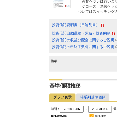
・為替ヘッジは行いま
・Ｃコース（為替ヘッジ
ついてはスイッチング
投資信託説明書（目論見書）
投資信託自動継続（累積）投資約款
投資信託の収益分配金に関するご説明
投資信託の申込手数料に関するご説明
備考
－
基準価額推移
グラフ表示
時系列基準価額
期間：
～
週
基準価額(円)
基準価額