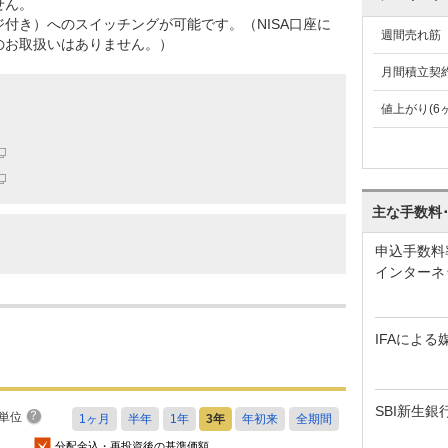
せん。
付き）へのスイッチングが可能です。（NISA口座に
週間売れ筋
のお取扱いはありません。）
月間積立契
値上がり(6
主な手数料
申込手数料
インターネ
IFAによる
SBI新生銀
単位
分配金込・再投資後の基準価額