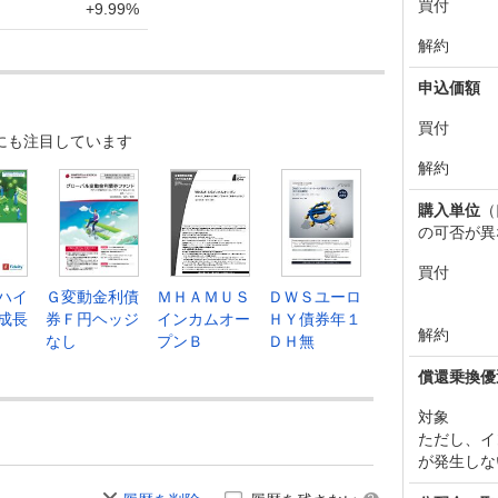
買付
+9.99%
解約
申込価額
買付
にも注目しています
解約
購入単位
（
の可否が異
買付
ハイ
Ｇ変動金利債
ＭＨＡＭＵＳ
ＤＷＳユーロ
成長
券Ｆ円ヘッジ
インカムオー
ＨＹ債券年１
解約
なし
プンＢ
ＤＨ無
償還乗換優
対象
ただし、イ
が発生しな