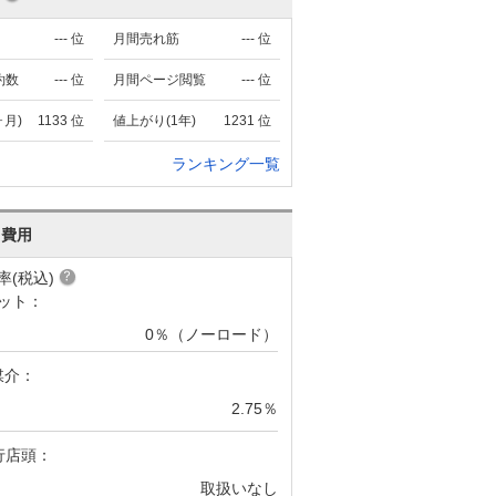
---
位
月間売れ筋
---
位
約数
---
位
月間ページ閲覧
---
位
ヶ月)
1133
位
値上がり(1年)
1231
位
ランキング一覧
･費用
率(税込)
ット：
0％（ノーロード）
媒介：
2.75％
行店頭：
取扱いなし