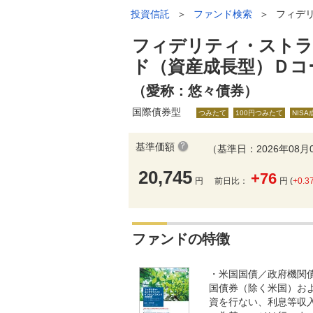
投資信託
＞
ファンド検索
＞
フィデ
フィデリティ・ストラ
ド（資産成長型）Ｄコ
（愛称：悠々債券）
国際債券型
つみたて
100円つみたて
NIS
基準価額
（基準日：2026年08月
20,745
+76
円
前日比：
円 (
+0.3
ファンドの特徴
・米国国債／政府機関
国債券（除く米国）お
資を行ない、利息等収