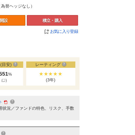
（為替ヘッジなし）
開設
積立・購入
お気に入り登録
(目安)
レーティング
.551
★★★★★
%
(3年)
細
）
ト
用状況／ファンドの特色、リスク、手数