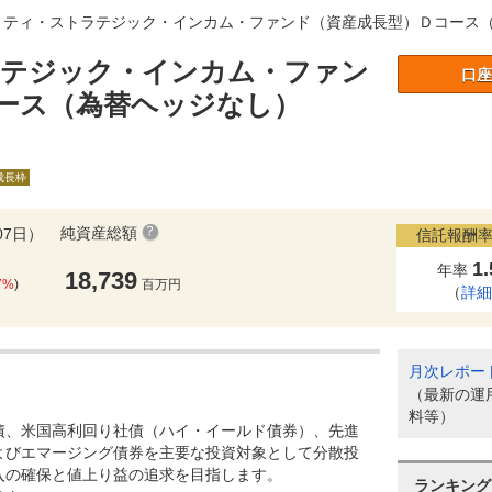
リティ・ストラテジック・インカム・ファンド（資産成長型）Ｄコース
テジック・インカム・ファン
口座
ース（為替ヘッジなし）
A成長枠
純資産総額
07日）
信託報酬率
1
年率
18,739
7%
)
百万円
（
詳
月次レポー
（最新の運
料等）
債、米国高利回り社債（ハイ・イールド債券）、先進
よびエマージング債券を主要な投資対象として分散投
入の確保と値上り益の追求を目指します。
ランキング