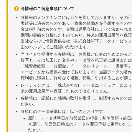
各情報のご留意事項について
各情報のメンテナンスには万全を期しておりますが、その正
実績等は過去のものであり、将来の値動きを予想するもので
金は税引前のものです。金額は運用会社によって決められま
期間の実績を分析したものであり、将来の運用成果等を保証
当社ならびに情報提供会社（株式会社NTTデータエービッ
面のヘルプにてご確認いただけます。
当サイトで提供する各情報は、お客様ご自身のためにのみご
複写もしくは加工した文言やデータ等を第三者に譲渡または
「純資産総額」「分配金」「トータルリターン」「騰落率」
エービックから提供を受けておりますが、当該データの著作
権利者に帰属し、許可なく複製、転載、引用することが禁じ
レーティングは、「株式会社NTTデータエービック」によ
来の運用成果等を保証したものではありません。
各情報は、記載した銘柄の取引を推奨し、勧誘するものでは
ださい。
各項目のデータ基準日は、以下のとおりです。
原則、データ基準日が前営業日の項目：基準価額（前日
※原則、前営業日時点のデータを翌日早朝に更新いたし
ださい。