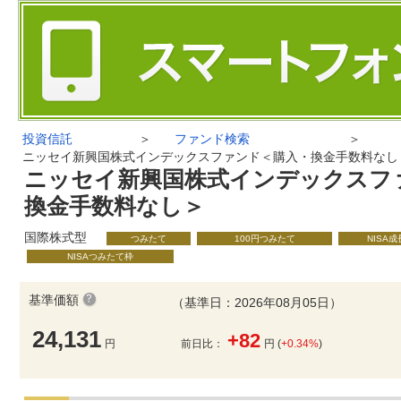
投資信託
＞
ファンド検索
＞
ニッセイ新興国株式インデックスファンド＜購入・換金手数料なし
ニッセイ新興国株式インデックスフ
換金手数料なし＞
国際株式型
つみたて
100円つみたて
NISA
NISAつみたて枠
基準価額
（基準日：2026年08月05日）
24,131
+82
円
前日比：
円 (
+0.34%
)