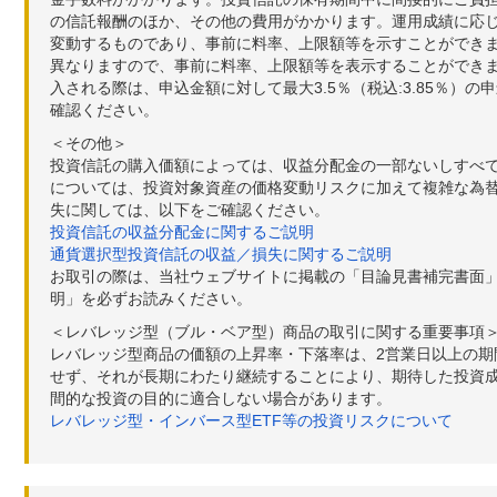
の信託報酬のほか、その他の費用がかかります。運用成績に応
変動するものであり、事前に料率、上限額等を示すことができ
異なりますので、事前に料率、上限額等を表示することができませ
入される際は、申込金額に対して最大3.5％（税込:3.85％
確認ください。
＜その他＞
投資信託の購入価額によっては、収益分配金の一部ないしすべ
については、投資対象資産の価格変動リスクに加えて複雑な為
失に関しては、以下をご確認ください。
投資信託の収益分配金に関するご説明
通貨選択型投資信託の収益／損失に関するご説明
お取引の際は、当社ウェブサイトに掲載の「目論見書補完書面
明」を必ずお読みください。
＜レバレッジ型（ブル・ベア型）商品の取引に関する重要事項
レバレッジ型商品の価額の上昇率・下落率は、2営業日以上の
せず、それが長期にわたり継続することにより、期待した投資成
間的な投資の目的に適合しない場合があります。
レバレッジ型・インバース型ETF等の投資リスクについて