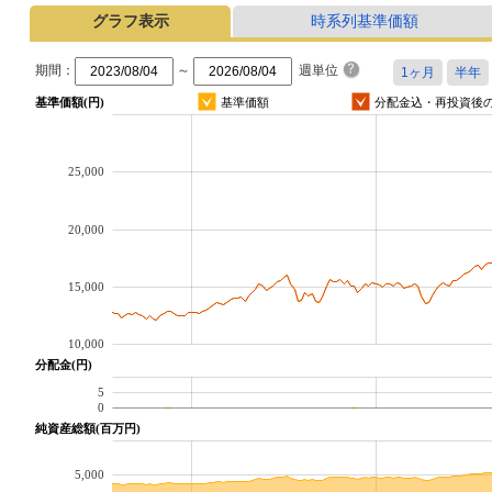
グラフ表示
時系列基準価額
期間：
～
週単位
基準価額(円)
基準価額
分配金込・再投資後
25,000
20,000
15,000
10,000
分配金(円)
5
0
純資産総額(百万円)
5,000