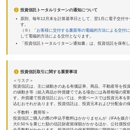
投資信託トータルリターンの通知について
原則、毎年12月末を計算基準日として、翌1月に電子交付
す。
（※）「
お客様に交付する書面等の電磁的方法による交付に
して電磁的方法による交付となります。
「投資信託トータルリターン通知書」は、投資信託を保有し
投資信託取引に関する重要事項
＜リスク＞
投資信託は、主に値動きのある有価証券、商品、不動産等を投
の値動き等（組入商品が外貨建てである場合には為替相場の変
す。外貨建て投資信託においては、外貨ベースでは投資元本を
込むおそれがあります。投資信託は、投資元本および分配金の
＜手数料・費用等＞
投資信託ご購入の際の申込手数料はかかりませんが（IFAを媒
大0.50％を乗じた額の信託財産留保額がかかるほか、公社債投
金手数料がかかります。投資信託の保有期間中に間接的にご負担い