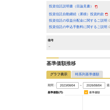
投資信託説明書（目論見書）
投資信託自動継続（累積）投資約款
投資信託の収益分配金に関するご説明
投資信託の申込手数料に関するご説明
備考
－
基準価額推移
グラフ表示
時系列基準価額
期間：
～
週
基準価額(円)
基準価額