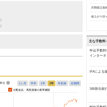
月間積立契
値上がり(6
主な手数料
申込手数料
インターネ
IFAによる
単位
SBI新生銀
分配金込・再投資後の基準価額
解約手数料