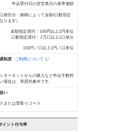
申込受付日の翌営業日の基準価額
口座区分・銘柄によって金額/口数指定
なります）
金額指定買付：100円以上1円単位
口数指定買付：1万口以上1口単位
100円／口以上1円／口単位
遇制度
ご利用について
ンターネットからの購入など申込手数料
い場合は、実質対象外です。
扱い
スまたは受取りコース
ポイント付与率