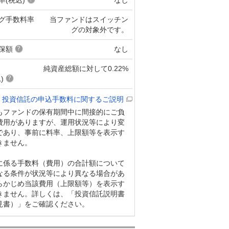
グ手数料率
当ファンドはスイッチン
グの対象外です。
保額
なし
純資産総額に対して0.22%
)
投資信託の申込手数料に関するご説明
もファンドの保有期間中に間接的にご負
費用がありますが、運用状況等により変
であり、事前に料率、上限額等を表示す
きません。
に係る手数料（費用）の合計額について
なる条件が状況等により異なる場合があ
らかじめ当該費用（上限額等）を表示す
きません。詳しくは、「投資信託説明書
見書）」をご確認ください。