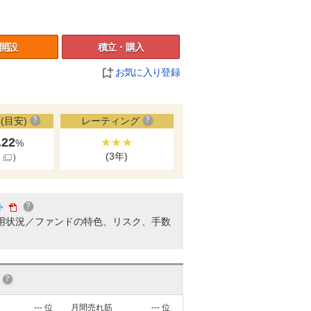
開設
積立・購入
お気に入り登録
(目安)
レーティング
.22
★★★
%
(3年)
細
）
ト
用状況／ファンドの特色、リスク、手数
---
位
月間売れ筋
---
位