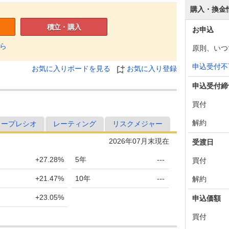
購入・換金
積立・購入
お申込
ら
原則、いつ
申込受付不
お気に入りボードを見る
お気に入り登録
申込受付締
買付
解約
ャープレシオ
レーティング
リスクメジャー
2026年07月末現在
受渡日
+27.28%
5年
---
買付
+21.47%
10年
---
解約
+23.05%
申込価額
買付