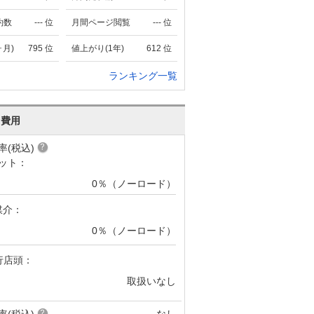
約数
---
位
月間ページ閲覧
---
位
ヶ月)
795
位
値上がり(1年)
612
位
ランキング一覧
･費用
率(税込)
ット：
0％（ノーロード）
媒介：
0％（ノーロード）
行店頭：
取扱いなし
率(税込)
なし