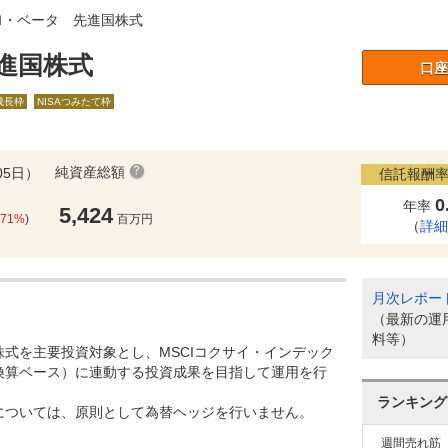
Ｍ・ベータ 先進国株式
進国株式
口座
A成長枠
NISAつみたて枠
純資産総額
05日）
信託報酬率
0
年率
5,424
.71%
)
百万円
（
詳
月次レポー
（最新の運
料等）
式を主要投資対象とし、MSCIコクサイ・インデック
換算ベース）に連動する投資成果を目指して運用を行
ランキング
については、原則として為替ヘッジを行いません。
週間売れ筋