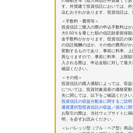
の値動き等（組入商品が外貨建てであ
す。外貨建て投資信託においては、外
込むおそれがあります。投資信託は、
＜手数料・費用等＞
投資信託ご購入の際の申込手数料はか
大0.50％を乗じた額の信託財産留保
金手数料がかかります。投資信託の保有
の信託報酬のほか、その他の費用がか
変動するものであり、事前に料率、上
異なりますので、事前に料率、上限額
入される際は、申込金額に対して最大3
確認ください。
＜その他＞
投資信託の購入価額によっては、収益
については、投資対象資産の価格変動
失に関しては、以下をご確認ください
投資信託の収益分配金に関するご説明
通貨選択型投資信託の収益／損失に関
お取引の際は、当社ウェブサイトに掲
明」を必ずお読みください。
＜レバレッジ型（ブル・ベア型）商品