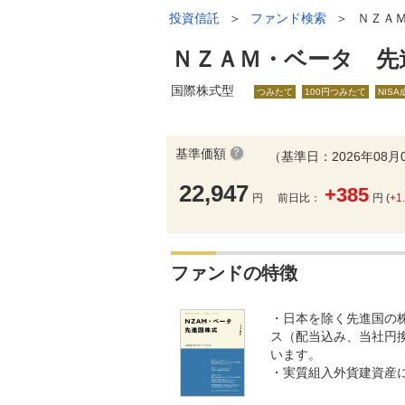
投資信託
＞
ファンド検索
＞
ＮＺＡ
ＮＺＡＭ・ベータ 先
国際株式型
つみたて
100円つみたて
NIS
基準価額
（基準日：2026年08月
22,947
+385
円
前日比：
円 (
+1
ファンドの特徴
・日本を除く先進国の株
ス（配当込み、当社円
います。
・実質組入外貨建資産