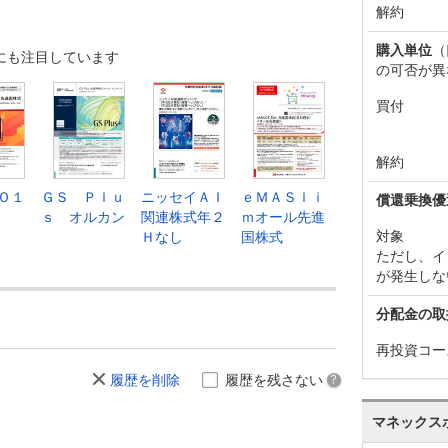
解約
購入単位
（
にも注目しています
の可否が異
買付
解約
Ｏ１
ＧＳ Ｐｌｕ
ニッセイＡＩ
ｅＭＡＳｌｉ
償還乗換優
ｓ オルカン
関連株式年２
ｍオール先進
対象
Ｈなし
国株式
ただし、イ
が発生しな
分配金の取
再投資コー
履歴を削除
履歴を残さない
マネックス