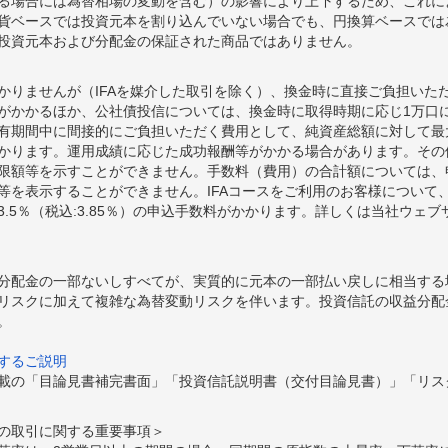
る場合には為替相場の変動を含む）の影響により上下するため、これに
貨ベースでは投資元本を割り込んでいない場合でも、円換算ベースでは
投資元本および分配金の保証された商品ではありません。
かりませんが（IFAを媒介した取引を除く）、換金時に直接ご負担いた
額がかかるほか、公社債投信については、換金時に取得時期に応じ1万口に
期間中に間接的にご負担いただく費用として、純資産総額に対して最大年率
かります。運用成績に応じた成功報酬等がかかる場合があります。その
限額等を示すことができません。手数料（費用）の合計額については、
等を表示することができません。IFAコースをご利用のお客様について、
.5％（税込:3.85％）の申込手数料がかかります。詳しくは当社ウェ
分配金の一部ないしすべてが、実質的に元本の一部払い戻しに相当する
リスクに加えて複雑な為替変動リスクを伴います。投資信託の収益分配
。
するご説明
載の「目論見書補完書面」「投資信託説明書（交付目論見書）」「リス
の取引に関する重要事項＞