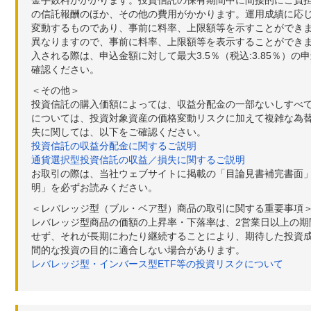
金手数料がかかります。投資信託の保有期間中に間接的にご負担い
の信託報酬のほか、その他の費用がかかります。運用成績に応
変動するものであり、事前に料率、上限額等を示すことができ
異なりますので、事前に料率、上限額等を表示することができませ
入される際は、申込金額に対して最大3.5％（税込:3.85％
確認ください。
＜その他＞
投資信託の購入価額によっては、収益分配金の一部ないしすべ
については、投資対象資産の価格変動リスクに加えて複雑な為
失に関しては、以下をご確認ください。
投資信託の収益分配金に関するご説明
通貨選択型投資信託の収益／損失に関するご説明
お取引の際は、当社ウェブサイトに掲載の「目論見書補完書面
明」を必ずお読みください。
＜レバレッジ型（ブル・ベア型）商品の取引に関する重要事項
レバレッジ型商品の価額の上昇率・下落率は、2営業日以上の
せず、それが長期にわたり継続することにより、期待した投資成
間的な投資の目的に適合しない場合があります。
レバレッジ型・インバース型ETF等の投資リスクについて