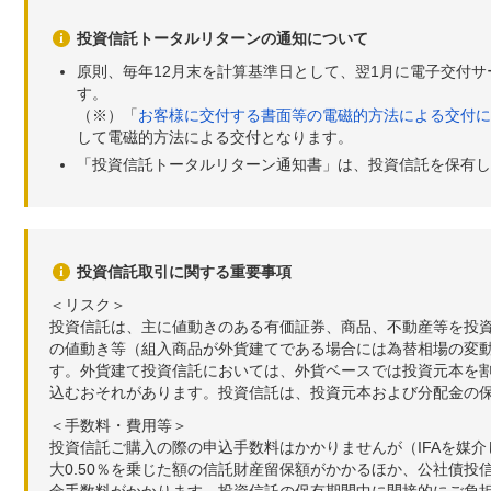
投資信託トータルリターンの通知について
原則、毎年12月末を計算基準日として、翌1月に電子交付
す。
（※）「
お客様に交付する書面等の電磁的方法による交付に
して電磁的方法による交付となります。
「投資信託トータルリターン通知書」は、投資信託を保有し
投資信託取引に関する重要事項
＜リスク＞
投資信託は、主に値動きのある有価証券、商品、不動産等を投
の値動き等（組入商品が外貨建てである場合には為替相場の変
す。外貨建て投資信託においては、外貨ベースでは投資元本を
込むおそれがあります。投資信託は、投資元本および分配金の
＜手数料・費用等＞
投資信託ご購入の際の申込手数料はかかりませんが（IFAを媒
大0.50％を乗じた額の信託財産留保額がかかるほか、公社債投