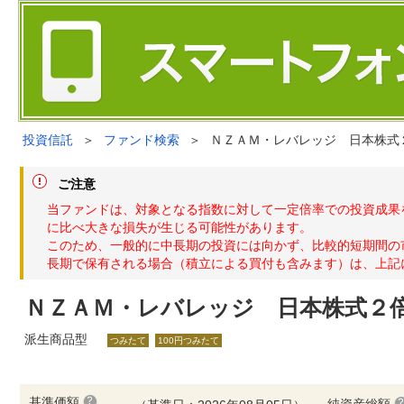
投資信託
＞
ファンド検索
＞
ＮＺＡＭ・レバレッジ 日本株式
ご注意
当ファンドは、対象となる指数に対して一定倍率での投資成果
に比べ大きな損失が生じる可能性があります。
このため、一般的に中長期の投資には向かず、比較的短期間の
長期で保有される場合（積立による買付も含みます）は、上記
ＮＺＡＭ・レバレッジ 日本株式２
派生商品型
つみたて
100円つみたて
基準価額