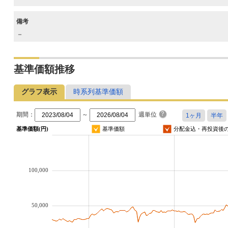
備考
－
基準価額推移
グラフ表示
時系列基準価額
期間：
～
週単位
基準価額(円)
基準価額
分配金込・再投資後
100,000
50,000