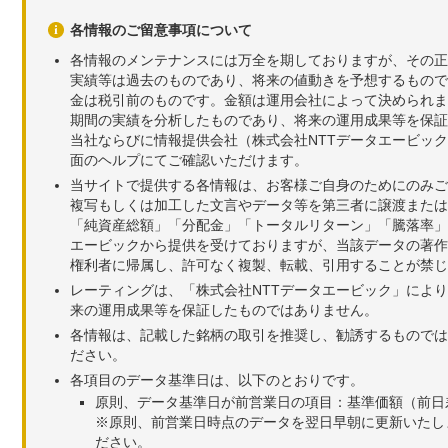
各情報のご留意事項について
各情報のメンテナンスには万全を期しておりますが、その正
実績等は過去のものであり、将来の値動きを予想するもので
金は税引前のものです。金額は運用会社によって決められま
期間の実績を分析したものであり、将来の運用成果等を保証
当社ならびに情報提供会社（株式会社NTTデータエービッ
面のヘルプにてご確認いただけます。
当サイトで提供する各情報は、お客様ご自身のためにのみご
複写もしくは加工した文言やデータ等を第三者に譲渡または
「純資産総額」「分配金」「トータルリターン」「騰落率」
エービックから提供を受けておりますが、当該データの著作
権利者に帰属し、許可なく複製、転載、引用することが禁じ
レーティングは、「株式会社NTTデータエービック」によ
来の運用成果等を保証したものではありません。
各情報は、記載した銘柄の取引を推奨し、勧誘するものでは
ださい。
各項目のデータ基準日は、以下のとおりです。
原則、データ基準日が前営業日の項目：基準価額（前日
※原則、前営業日時点のデータを翌日早朝に更新いたし
ださい。