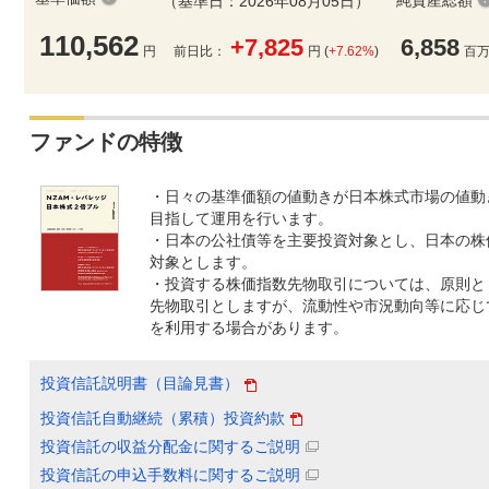
純資産総額
（基準日：2026年08月05日）
110,562
+7,825
6,858
円
前日比：
円 (
+7.62%
)
百
ファンドの特徴
・日々の基準価額の値動きが日本株式市場の値動
目指して運用を行います。
・日本の公社債等を主要投資対象とし、日本の株
対象とします。
・投資する株価指数先物取引については、原則とし
先物取引としますが、流動性や市況動向等に応じ
を利用する場合があります。
投資信託説明書（目論見書）
投資信託自動継続（累積）投資約款
投資信託の収益分配金に関するご説明
投資信託の申込手数料に関するご説明