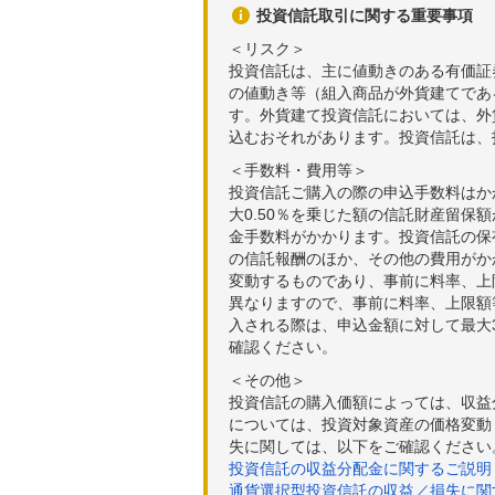
投資信託取引に関する重要事項
＜リスク＞
投資信託は、主に値動きのある有価証
の値動き等（組入商品が外貨建てであ
す。外貨建て投資信託においては、外
込むおそれがあります。投資信託は、
＜手数料・費用等＞
投資信託ご購入の際の申込手数料はか
大0.50％を乗じた額の信託財産留保
金手数料がかかります。投資信託の保有
の信託報酬のほか、その他の費用がか
変動するものであり、事前に料率、上
異なりますので、事前に料率、上限額
入される際は、申込金額に対して最大3
確認ください。
＜その他＞
投資信託の購入価額によっては、収益
については、投資対象資産の価格変動
失に関しては、以下をご確認ください
投資信託の収益分配金に関するご説明
通貨選択型投資信託の収益／損失に関