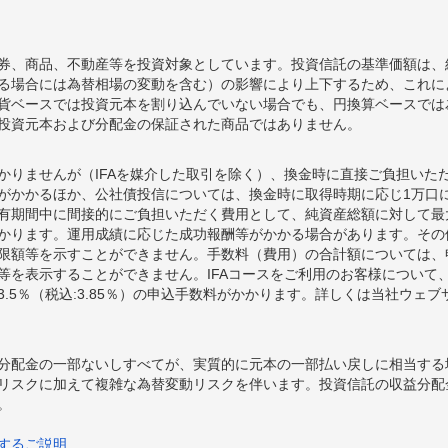
券、商品、不動産等を投資対象としています。投資信託の基準価額は、
る場合には為替相場の変動を含む）の影響により上下するため、これに
貨ベースでは投資元本を割り込んでいない場合でも、円換算ベースでは
投資元本および分配金の保証された商品ではありません。
かりませんが（IFAを媒介した取引を除く）、換金時に直接ご負担いた
額がかかるほか、公社債投信については、換金時に取得時期に応じ1万口に
期間中に間接的にご負担いただく費用として、純資産総額に対して最大年率
かります。運用成績に応じた成功報酬等がかかる場合があります。その
限額等を示すことができません。手数料（費用）の合計額については、
等を表示することができません。IFAコースをご利用のお客様について、
.5％（税込:3.85％）の申込手数料がかかります。詳しくは当社ウェ
分配金の一部ないしすべてが、実質的に元本の一部払い戻しに相当する
リスクに加えて複雑な為替変動リスクを伴います。投資信託の収益分配
。
するご説明