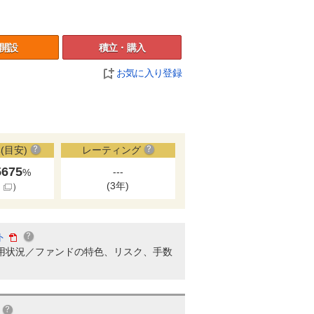
開設
積立・購入
お気に入り登録
(目安)
レーティング
5675
---
%
(3年)
細
）
ト
用状況／ファンドの特色、リスク、手数