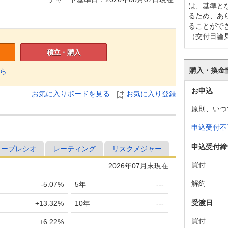
は、基準と
るため、あ
ることがで
（交付目論
積立・購入
購入・換金
ら
お申込
お気に入りボードを見る
お気に入り登録
原則、いつ
申込受付不
申込受付締
ャープレシオ
レーティング
リスクメジャー
買付
2026年07月末現在
解約
-5.07%
5年
---
受渡日
+13.32%
10年
---
買付
+6.22%