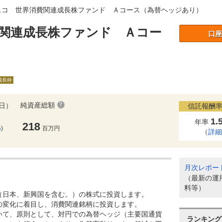
スコ 世界消費関連成長株ファンド Ａコース（為替ヘッジあり）
関連成長株ファンド Ａコー
口座
）
A成長枠
純資産総額
7日）
信託報酬率
1.
年率
218
%
)
百万円
（
詳
月次レポー
（最新の運
料等）
（日本、新興国を含む。）の株式に投資します。
の変化に着目し、消費関連銘柄に投資します。
いて、原則として、対円での為替ヘッジ（主要国通貨
ランキング