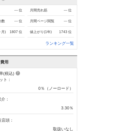
---
位
月間売れ筋
---
位
約数
---
位
月間ページ閲覧
---
位
ヶ月)
1807
位
値上がり(1年)
1743
位
ランキング一覧
･費用
率(税込)
ット：
0％（ノーロード）
媒介：
3.30％
行店頭：
取扱いなし