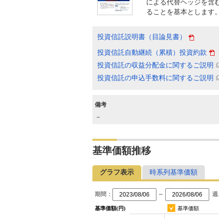
による代替ヘッジを含
ることを基本とします
投資信託説明書（目論見書）
投資信託自動継続（累積）投資約款
投資信託の収益分配金に関するご説明
投資信託の申込手数料に関するご説明
備考
－
基準価額推移
グラフ表示
時系列基準価額
期間：
～
週
基準価額(円)
基準価額