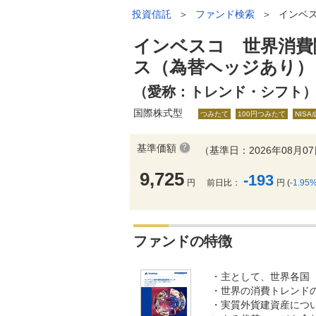
投資信託
＞
ファンド検索
＞
インベ
インベスコ 世界消費
ス（為替ヘッジあり）
（愛称：トレンド・シフト
国際株式型
つみたて
100円つみたて
NIS
基準価額
（基準日：2026年08月0
9,725
-193
円
前日比：
円 (
-1.95
ファンドの特徴
・主として、世界各国
・世界の消費トレンド
・実質外貨建資産につ