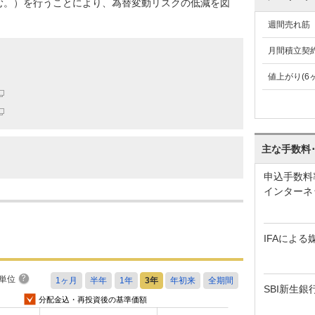
む。）を行うことにより、為替変動リスクの低減を図
。
週間売れ筋
月間積立契
値上がり(6
主な手数料
申込手数料
インターネ
IFAによる
単位
SBI新生銀
分配金込・再投資後の基準価額