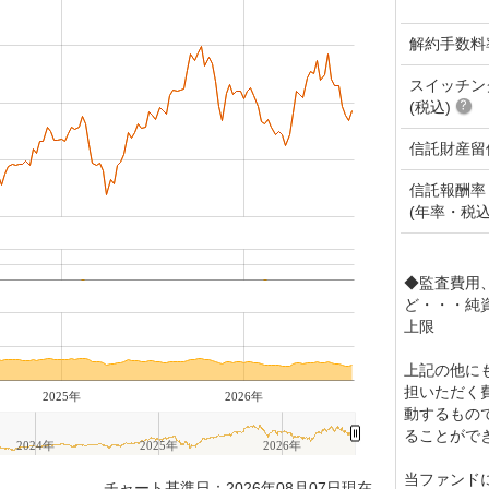
解約手数料
スイッチン
(税込)
信託財産留
信託報酬率
(年率・税込
◆監査費用
ど・・・純資
上限
上記の他に
担いただく
2025年
2026年
動するもの
ることがで
2024年
2025年
2026年
当ファンド
チャート基準日：2026年08月07日現在