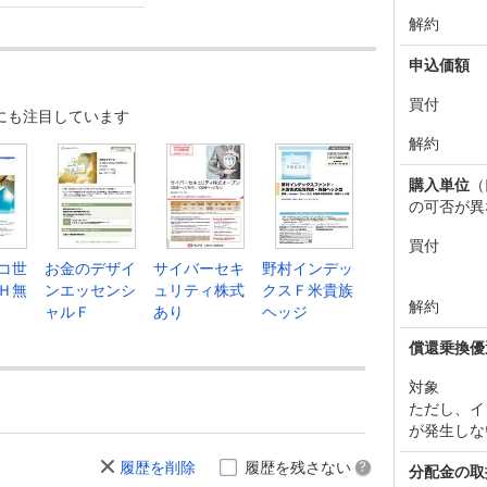
解約
申込価額
買付
にも注目しています
解約
購入単位
（
の可否が異
買付
コ世
お金のデザイ
サイバーセキ
野村インデッ
Ｈ無
ンエッセンシ
ュリティ株式
クスＦ米貴族
解約
ャルＦ
あり
ヘッジ
償還乗換優
対象
ただし、イ
が発生しな
履歴を削除
履歴を残さない
分配金の取