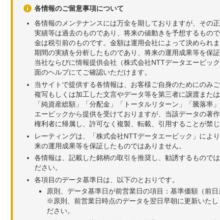
各情報のご留意事項について
各情報のメンテナンスには万全を期しておりますが、その正
実績等は過去のものであり、将来の値動きを予想するもので
金は税引前のものです。金額は運用会社によって決められま
期間の実績を分析したものであり、将来の運用成果等を保証
当社ならびに情報提供会社（株式会社NTTデータエービッ
面のヘルプにてご確認いただけます。
当サイトで提供する各情報は、お客様ご自身のためにのみご
複写もしくは加工した文言やデータ等を第三者に譲渡または
「純資産総額」「分配金」「トータルリターン」「騰落率」
エービックから提供を受けておりますが、当該データの著作
権利者に帰属し、許可なく複製、転載、引用することが禁じ
レーティングは、「株式会社NTTデータエービック」によ
来の運用成果等を保証したものではありません。
各情報は、記載した銘柄の取引を推奨し、勧誘するものでは
ださい。
各項目のデータ基準日は、以下のとおりです。
原則、データ基準日が前営業日の項目：基準価額（前日
※原則、前営業日時点のデータを翌日早朝に更新いたし
ださい。