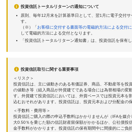
投資信託トータルリターンの通知について
原則、毎年12月末を計算基準日として、翌1月に電子交付
す。
（※）「
お客様に交付する書面等の電磁的方法による交付に
して電磁的方法による交付となります。
「投資信託トータルリターン通知書」は、投資信託を保有し
投資信託取引に関する重要事項
＜リスク＞
投資信託は、主に値動きのある有価証券、商品、不動産等を投
の値動き等（組入商品が外貨建てである場合には為替相場の変
す。外貨建て投資信託においては、外貨ベースでは投資元本を
込むおそれがあります。投資信託は、投資元本および分配金の
＜手数料・費用等＞
投資信託ご購入の際の申込手数料はかかりませんが（IFAを媒
大0.50％を乗じた額の信託財産留保額がかかるほか、公社債投
金手数料がかかります。投資信託の保有期間中に間接的にご負担い