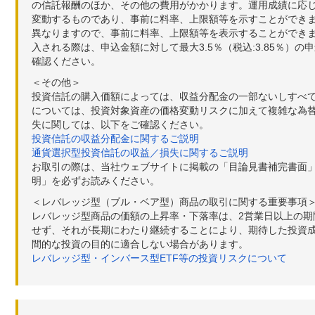
の信託報酬のほか、その他の費用がかかります。運用成績に応
変動するものであり、事前に料率、上限額等を示すことができ
異なりますので、事前に料率、上限額等を表示することができませ
入される際は、申込金額に対して最大3.5％（税込:3.85％
確認ください。
＜その他＞
投資信託の購入価額によっては、収益分配金の一部ないしすべ
については、投資対象資産の価格変動リスクに加えて複雑な為
失に関しては、以下をご確認ください。
投資信託の収益分配金に関するご説明
通貨選択型投資信託の収益／損失に関するご説明
お取引の際は、当社ウェブサイトに掲載の「目論見書補完書面
明」を必ずお読みください。
＜レバレッジ型（ブル・ベア型）商品の取引に関する重要事項
レバレッジ型商品の価額の上昇率・下落率は、2営業日以上の
せず、それが長期にわたり継続することにより、期待した投資成
間的な投資の目的に適合しない場合があります。
レバレッジ型・インバース型ETF等の投資リスクについて