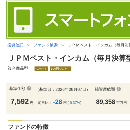
投資信託
＞
ファンド検索
＞
ＪＰＭベスト・インカム（毎月決
ＪＰＭベスト・インカム（毎月決算
複合商品型
つみたて
100円つみたて
基準価額
純資産総額
（基準日：2026年08月07日）
7,592
-28
89,358
円
前日比：
円 (
-0.37%
)
百万円
ファンドの特徴