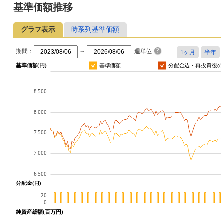
基準価額推移
グラフ表示
時系列基準価額
期間：
～
週単位
基準価額(円)
基準価額
分配金込・再投資後
8,500
8,000
7,500
7,000
6,500
分配金(円)
20
0
純資産総額(百万円)