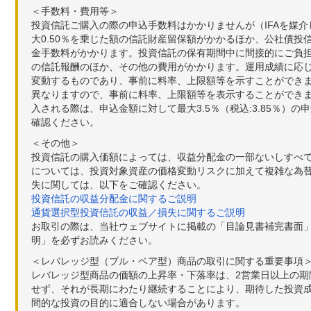
＜手数料・費用等＞
投資信託ご購入の際の申込手数料はかかりませんが（IFAを媒
大0.50％を乗じた額の信託財産留保額がかかるほか、公社債投
金手数料がかかります。投資信託の保有期間中に間接的にご負担い
の信託報酬のほか、その他の費用がかかります。運用成績に応
変動するものであり、事前に料率、上限額等を示すことができ
異なりますので、事前に料率、上限額等を表示することができませ
入される際は、申込金額に対して最大3.5％（税込:3.85％
確認ください。
＜その他＞
投資信託の購入価額によっては、収益分配金の一部ないしすべ
については、投資対象資産の価格変動リスクに加えて複雑な為
失に関しては、以下をご確認ください。
投資信託の収益分配金に関するご説明
通貨選択型投資信託の収益／損失に関するご説明
お取引の際は、当社ウェブサイトに掲載の「目論見書補完書面
明」を必ずお読みください。
＜レバレッジ型（ブル・ベア型）商品の取引に関する重要事項
レバレッジ型商品の価額の上昇率・下落率は、2営業日以上の
せず、それが長期にわたり継続することにより、期待した投資成
間的な投資の目的に適合しない場合があります。