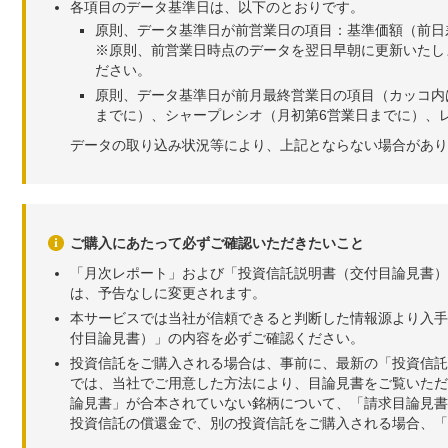
各項目のデータ基準日は、以下のとおりです。
原則、データ基準日が前営業日の項目：基準価額（前日
※原則、前営業日時点のデータを翌日早朝に更新いたし
ださい。
原則、データ基準日が前月最終営業日の項目（カッコ内
までに）、シャープレシオ（月初第6営業日までに）、レ
データの取り込み状況等により、上記とならない場合があり
ご購入にあたって必ずご確認いただきたいこと
「月次レポート」および「投資信託説明書（交付目論見書）
は、予告なしに変更されます。
本サービスでは当社が信頼できると判断した情報源より入手
付目論見書）」の内容を必ずご確認ください。
投資信託をご購入される場合は、事前に、最新の「投資信託
では、当社でご用意した方法により、目論見書をご覧いただ
論見書」が合本されていない銘柄について、「請求目論見書
投資信託の償還金で、別の投資信託をご購入される場合、「