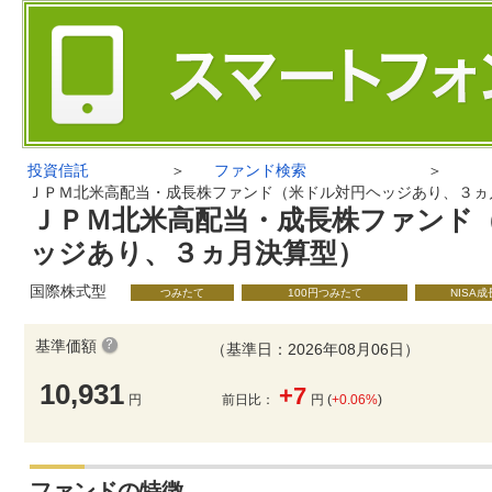
投資信託
＞
ファンド検索
＞
ＪＰＭ北米高配当・成長株ファンド（米ドル対円ヘッジあり、３ヵ
ＪＰＭ北米高配当・成長株ファンド
ッジあり、３ヵ月決算型）
国際株式型
つみたて
100円つみたて
NISA
基準価額
（基準日：2026年08月06日）
10,931
+7
円
前日比：
円 (
+0.06%
)
ファンドの特徴