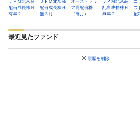
ＪＰＭ北米高
ＪＰＭ北米高
オーストラリ
ＪＰＭ北米高
ニ
配当成長株Ｈ
配当成長株Ｈ
ア高配当株
配当成長株Ｈ
ス
有年２
無３月
（毎月）
無年２
配
最近見たファンド
履歴を削除