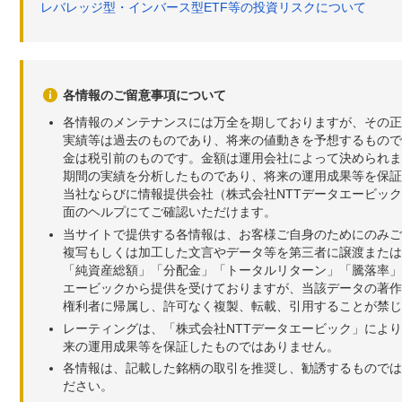
レバレッジ型・インバース型ETF等の投資リスクについて
各情報のご留意事項について
各情報のメンテナンスには万全を期しておりますが、その正
実績等は過去のものであり、将来の値動きを予想するもので
金は税引前のものです。金額は運用会社によって決められま
期間の実績を分析したものであり、将来の運用成果等を保証
当社ならびに情報提供会社（株式会社NTTデータエービッ
面のヘルプにてご確認いただけます。
当サイトで提供する各情報は、お客様ご自身のためにのみご
複写もしくは加工した文言やデータ等を第三者に譲渡または
「純資産総額」「分配金」「トータルリターン」「騰落率」
エービックから提供を受けておりますが、当該データの著作
権利者に帰属し、許可なく複製、転載、引用することが禁じ
レーティングは、「株式会社NTTデータエービック」によ
来の運用成果等を保証したものではありません。
各情報は、記載した銘柄の取引を推奨し、勧誘するものでは
ださい。