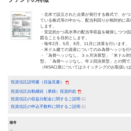
・北米で設立された企業が発行する株式で、かつ
ている株式等の中から、配当利回りが相対的に高
します。
・安定的かつ高水準の配当等収益を確保しつつ信
図ることを目的とします。
・毎年2月、5月、8月、11月に決算を行います。
・米ドル建ての資産についてのみ為替ヘッジを行
・「為替ヘッジなし、３ヵ月決算型」「米ドル対
型」「為替ヘッジなし、年２回決算型」との間で
（NISA口座についてはスイッチングのお取扱い
投資信託説明書（目論見書）
投資信託自動継続（累積）投資約款
投資信託の収益分配金に関するご説明
投資信託の申込手数料に関するご説明
備考
－