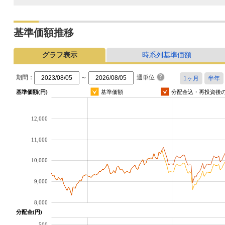
基準価額推移
グラフ表示
時系列基準価額
期間：
～
週単位
基準価額(円)
基準価額
分配金込・再投資後
12,000
11,000
10,000
9,000
8,000
分配金(円)
500