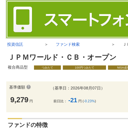
投資信託
＞
ファンド検索
＞
Ｊ
ＪＰＭワールド・ＣＢ・オープン
複合商品型
つみたて
100円つみたて
NISA
基準価額
（基準日：2026年08月07日）
9,279
-21
円
前日比：
円 (
-0.23%
)
ファンドの特徴