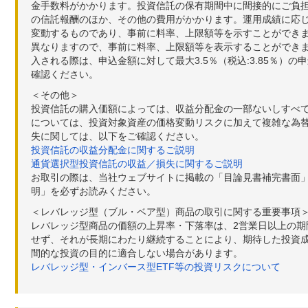
金手数料がかかります。投資信託の保有期間中に間接的にご負担い
の信託報酬のほか、その他の費用がかかります。運用成績に応
変動するものであり、事前に料率、上限額等を示すことができ
異なりますので、事前に料率、上限額等を表示することができませ
入される際は、申込金額に対して最大3.5％（税込:3.85％
確認ください。
＜その他＞
投資信託の購入価額によっては、収益分配金の一部ないしすべ
については、投資対象資産の価格変動リスクに加えて複雑な為
失に関しては、以下をご確認ください。
投資信託の収益分配金に関するご説明
通貨選択型投資信託の収益／損失に関するご説明
お取引の際は、当社ウェブサイトに掲載の「目論見書補完書面
明」を必ずお読みください。
＜レバレッジ型（ブル・ベア型）商品の取引に関する重要事項
レバレッジ型商品の価額の上昇率・下落率は、2営業日以上の
せず、それが長期にわたり継続することにより、期待した投資成
間的な投資の目的に適合しない場合があります。
レバレッジ型・インバース型ETF等の投資リスクについて