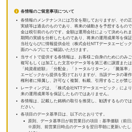
各情報のご留意事項について
各情報のメンテナンスには万全を期しておりますが、その正
実績等は過去のものであり、将来の値動きを予想するもので
金は税引前のものです。金額は運用会社によって決められま
期間の実績を分析したものであり、将来の運用成果等を保証
当社ならびに情報提供会社（株式会社NTTデータエービッ
面のヘルプにてご確認いただけます。
当サイトで提供する各情報は、お客様ご自身のためにのみご
複写もしくは加工した文言やデータ等を第三者に譲渡または
「純資産総額」「分配金」「トータルリターン」「騰落率」
エービックから提供を受けておりますが、当該データの著作
権利者に帰属し、許可なく複製、転載、引用することが禁じ
レーティングは、「株式会社NTTデータエービック」によ
来の運用成果等を保証したものではありません。
各情報は、記載した銘柄の取引を推奨し、勧誘するものでは
ださい。
各項目のデータ基準日は、以下のとおりです。
原則、データ基準日が前営業日の項目：基準価額（前日
※原則、前営業日時点のデータを翌日早朝に更新いたし