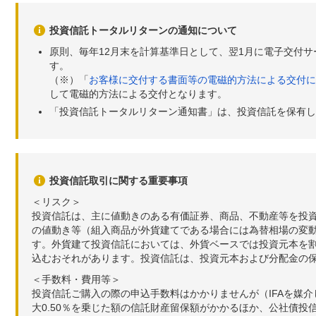
投資信託トータルリターンの通知について
原則、毎年12月末を計算基準日として、翌1月に電子交付
す。
（※）「
お客様に交付する書面等の電磁的方法による交付に
して電磁的方法による交付となります。
「投資信託トータルリターン通知書」は、投資信託を保有し
投資信託取引に関する重要事項
＜リスク＞
投資信託は、主に値動きのある有価証券、商品、不動産等を投
の値動き等（組入商品が外貨建てである場合には為替相場の変
す。外貨建て投資信託においては、外貨ベースでは投資元本を
込むおそれがあります。投資信託は、投資元本および分配金の
＜手数料・費用等＞
投資信託ご購入の際の申込手数料はかかりませんが（IFAを媒
大0.50％を乗じた額の信託財産留保額がかかるほか、公社債投