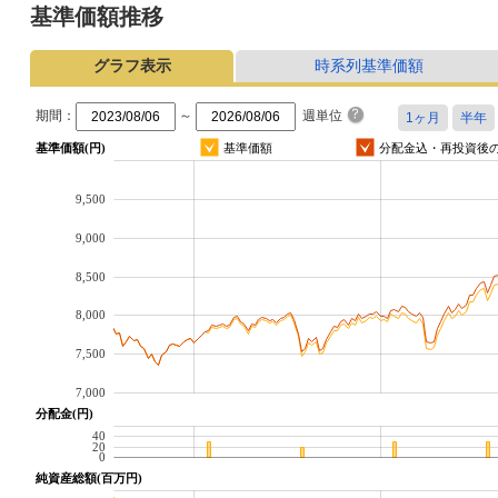
基準価額推移
グラフ表示
時系列基準価額
期間：
～
週単位
基準価額(円)
基準価額
分配金込・再投資後
9,500
9,000
8,500
8,000
7,500
7,000
分配金(円)
40
20
0
純資産総額(百万円)