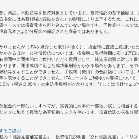
券、商品、不動産等を投資対象としています。投資信託の基準価額は、
る場合には為替相場の変動を含む）の影響により上下するため、これに
貨ベースでは投資元本を割り込んでいない場合でも、円換算ベースでは
投資元本および分配金の保証された商品ではありません。
かりませんが（IFAを媒介した取引を除く）、換金時に直接ご負担いた
額がかかるほか、公社債投信については、換金時に取得時期に応じ1万口に
期間中に間接的にご負担いただく費用として、純資産総額に対して最大年率
かります。運用成績に応じた成功報酬等がかかる場合があります。その
限額等を示すことができません。手数料（費用）の合計額については、
等を表示することができません。IFAコースをご利用のお客様について、
.5％（税込:3.85％）の申込手数料がかかります。詳しくは当社ウェ
分配金の一部ないしすべてが、実質的に元本の一部払い戻しに相当する
リスクに加えて複雑な為替変動リスクを伴います。投資信託の収益分配
。
するご説明
載の「目論見書補完書面」「投資信託説明書（交付目論見書）」「リス