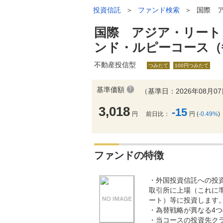
投資信託
＞
ファンド検索
＞
国際 
国際 アジア・リート
ンド・ルピーコース（
不動産投信型
つみたて
100円つみたて
基準価額
（基準日：2026年08月0
3,018
-15
円
前日比：
円 (
-0.49%
)
ファンドの特徴
・外国投資信託への投
取引所に上場（これに
ート）等に投資します
・為替戦略が異なる4
・当コースの投資先ク