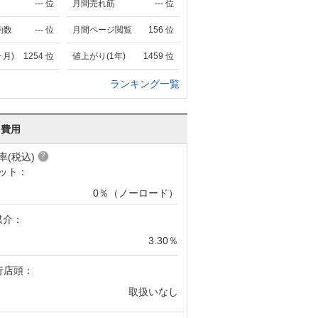
---
位
月間売れ筋
---
位
約数
---
位
月間ページ閲覧
156
位
ヶ月)
1254
位
値上がり(1年)
1459
位
ランキング一覧
･費用
率(税込)
ット：
0％（ノーロード）
媒介：
3.30％
行店頭：
取扱いなし