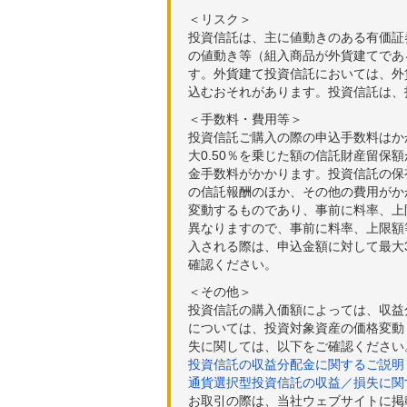
＜リスク＞
投資信託は、主に値動きのある有価証
の値動き等（組入商品が外貨建てであ
す。外貨建て投資信託においては、外
込むおそれがあります。投資信託は、
＜手数料・費用等＞
投資信託ご購入の際の申込手数料はか
大0.50％を乗じた額の信託財産留保
金手数料がかかります。投資信託の保有
の信託報酬のほか、その他の費用がか
変動するものであり、事前に料率、上
異なりますので、事前に料率、上限額
入される際は、申込金額に対して最大3
確認ください。
＜その他＞
投資信託の購入価額によっては、収益
については、投資対象資産の価格変動
失に関しては、以下をご確認ください
投資信託の収益分配金に関するご説明
通貨選択型投資信託の収益／損失に関
お取引の際は、当社ウェブサイトに掲