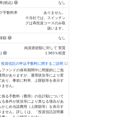
率(税込)
なし
グ手数料率
ありません。
※当社では、スイッチン
グは再投資コースのみ取
扱います。
保額
なし
純資産総額に対して 実質
)
1.983％程度
投資信託の申込手数料に関するご説明
もファンドの保有期間中に間接的にご負
費用がありますが、運用状況等により変
であり、事前に料率、上限額等を表示す
きません。
に係る手数料（費用）の合計額について
なる条件が状況等により異なる場合があ
らかじめ当該費用（上限額等）を表示す
きません。詳しくは、「投資信託説明書
見書）」をご確認ください。