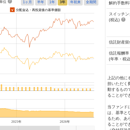
単位
解約手数料
分配金込・再投資後の基準価額
スイッチン
(税込)
信託財産留
信託報酬率
(年率・税込
上記の他に
担いただく
動するもの
ることがで
当ファンド
は、基準と
るため、あ
2025年
2026年
ることがで
（交付目論