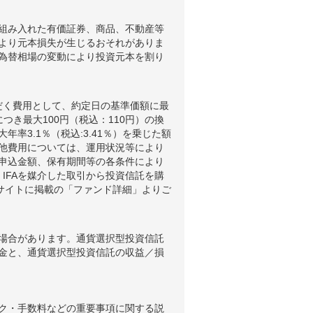
組み入れた有価証券、商品、不動産等
より元本損失が生じるおそれがありま
為替相場の変動により投資元本を割り
だく費用として、約定日の基準価額に最
つき最大100円（税込：110円）の換
3.1％（税込:3.41％）を乗じた額
他費用については、運用状況等により
申込金額、保有期間等の各条件により
IFAを媒介した取引から投資信託を購
ブサイトに掲載の「ファンド詳細」よりご
場合があります。通貨選択型投資信託
金と、通貨選択型投資信託の収益／損
ク・手数料などの重要事項に関する説