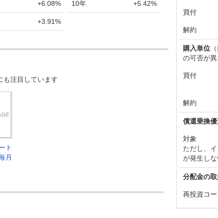
+6.08%
10年
+5.42%
買付
+3.91%
解約
購入単位
（
の可否が異
買付
にも注目しています
解約
償還乗換優
対象
ート
ただし、イ
毎月
が発生しな
分配金の取
再投資コー