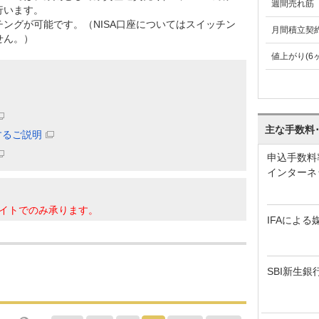
週間売れ筋
行います。
ングが可能です。（NISA口座についてはスイッチン
月間積立契
せん。）
値上がり(6
主な手数料
するご説明
申込手数料
インターネ
イトでのみ承ります。
IFAによる
SBI新生銀