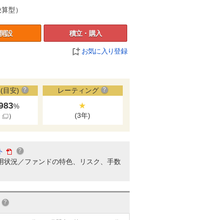
決算型）
開設
積立・購入
お気に入り登録
(目安)
レーティング
.983
★
%
(3年)
細
）
ト
用状況／ファンドの特色、リスク、手数