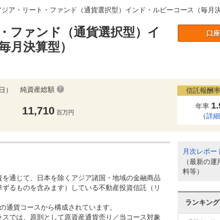
アジア・リート・ファンド（通貨選択型）インド・ルピーコース（毎月
・ファンド（通貨選択型）イ
口座
毎月決算型）
純資産総額
7日）
信託報酬率
1
年率
11,710
百万円
（
詳
月次レポー
（最新の運
料等）
資を通じて、日本を除くアジア諸国・地域の金融商品
準ずるものを含みます）している不動産投資信託（リ
。
ランキング
つの通貨コースから構成されています。
ラスでは、原則として原資産通貨売り／当コース対象