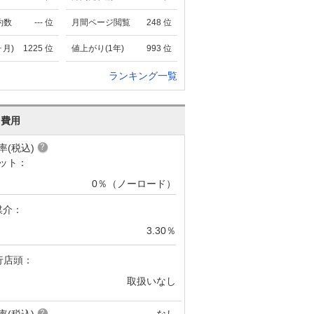
約数
---
位
月間ページ閲覧
248
位
ヶ月)
1225
位
値上がり(1年)
993
位
ランキング一覧
･費用
率(税込)
ット：
0％（ノーロード）
媒介：
3.30％
行店頭：
取扱いなし
率(税込)
なし