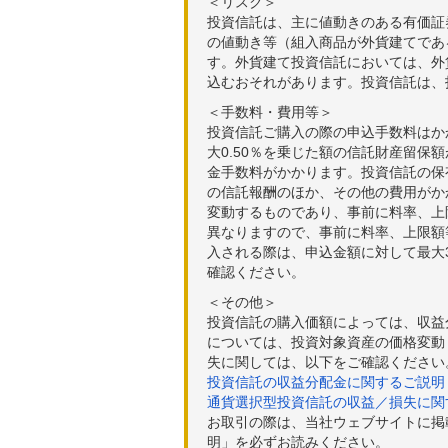
＜リスク＞
投資信託は、主に値動きのある有価証
の値動き等（組入商品が外貨建てであ
す。外貨建て投資信託においては、外
込むおそれがあります。投資信託は、
＜手数料・費用等＞
投資信託ご購入の際の申込手数料はか
大0.50％を乗じた額の信託財産留保
金手数料がかかります。投資信託の保有
の信託報酬のほか、その他の費用がか
変動するものであり、事前に料率、上
異なりますので、事前に料率、上限額
入される際は、申込金額に対して最大3
確認ください。
＜その他＞
投資信託の購入価額によっては、収益
については、投資対象資産の価格変動
失に関しては、以下をご確認ください
投資信託の収益分配金に関するご説明
通貨選択型投資信託の収益／損失に関
お取引の際は、当社ウェブサイトに掲
明」を必ずお読みください。