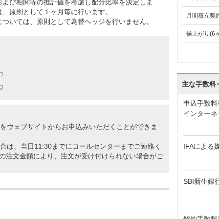
および相関等の推計値を考慮し配分比率を決定しま
は、原則として１ヶ月毎に行います。
月間積立契
については、原則として為替ヘッジを行いません。
値上がり(6
主な手数料
申込手数料
インターネ
約をウェブサイトからお申込みいただくことができま
IFAによる
合は、当日11:30までにコールセンターまでご連絡く
の注文金額により、注文が受け付けられない場合がご
SBI新生銀
解約手数料