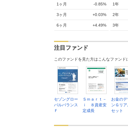
1ヶ月
-0.85%
1年
3ヶ月
+0.03%
2年
6ヶ月
+4.49%
3年
注目ファンド
このファンドを見た方はこんなファンド
セゾングロー
Ｓｍａｒｔ－
お金のデ
バルバランス
ｉ ８資産安
ンＧリア
Ｆ
定成長
セット