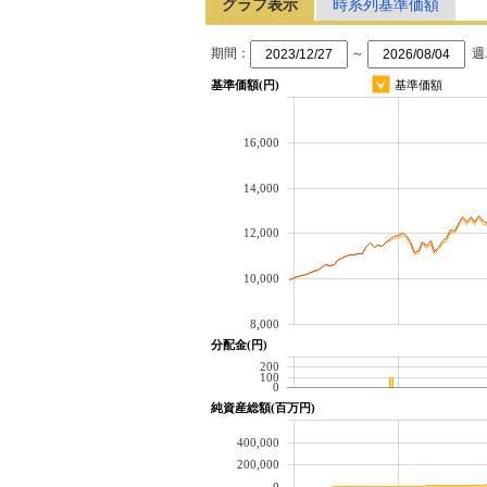
グラフ表示
時系列基準価額
期間：
～
週
基準価額(円)
基準価額
16,000
14,000
12,000
10,000
8,000
分配金(円)
200
100
0
純資産総額(百万円)
400,000
200,000
0