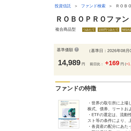
投資信託
＞
ファンド検索
＞
ＲＯＢ
ＲＯＢＯＰＲＯファン
複合商品型
つみたて
100円つみたて
NIS
基準価額
（基準日：2026年08月
14,989
+169
円
前日比：
円 (
+1
ファンドの特徴
・世界の取引所に上場
株式、債券、リートお
・ETFの選定は、流
スト等の条件により、
・各資産の配分にあた