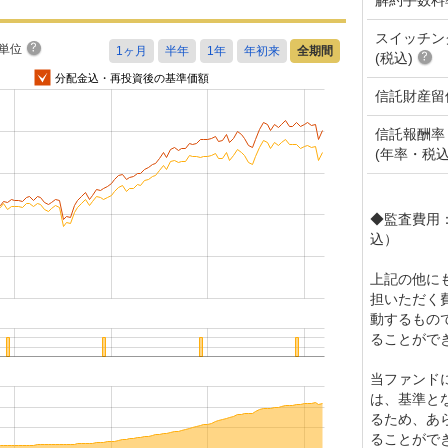
スイッチン
単位
(税込)
分配金込・再投資後の基準価額
信託財産留
信託報酬率
(年率・税込
◆監査費用：
込）
上記の他に
担いただく
動するもの
ることがで
当ファンド
は、基準と
るため、あ
ることがで