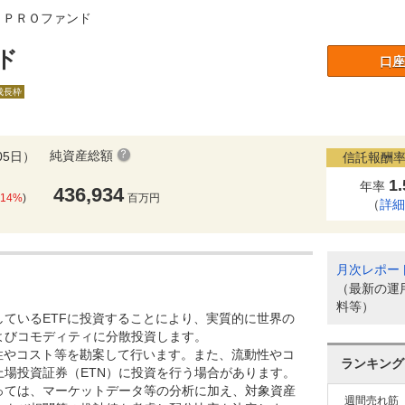
ＯＰＲＯファンド
ド
口座
A成長枠
純資産総額
05日）
信託報酬率
1
年率
436,934
.14%
)
百万円
（
詳
月次レポー
（最新の運
料等）
しているETFに投資することにより、実質的に世界の
よびコモディティに分散投資します。
動性やコスト等を勘案して行います。また、流動性やコ
ランキング
上場投資証券（ETN）に投資を行う場合があります。
っては、マーケットデータ等の分析に加え、対象資産
週間売れ筋