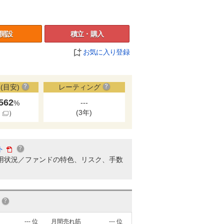
開設
積立・購入
お気に入り登録
(目安)
レーティング
.562
---
%
(3年)
細
）
ト
用状況／ファンドの特色、リスク、手数
---
位
月間売れ筋
---
位