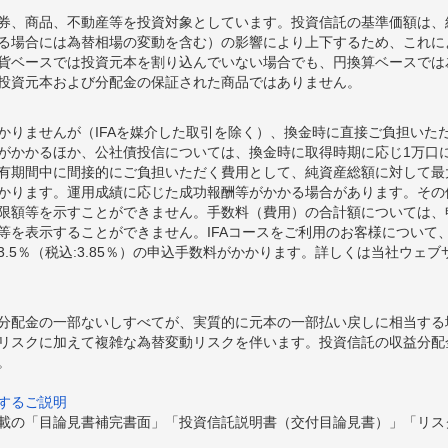
券、商品、不動産等を投資対象としています。投資信託の基準価額は、
る場合には為替相場の変動を含む）の影響により上下するため、これに
貨ベースでは投資元本を割り込んでいない場合でも、円換算ベースでは
投資元本および分配金の保証された商品ではありません。
かりませんが（IFAを媒介した取引を除く）、換金時に直接ご負担いた
額がかかるほか、公社債投信については、換金時に取得時期に応じ1万口に
期間中に間接的にご負担いただく費用として、純資産総額に対して最大年率
かります。運用成績に応じた成功報酬等がかかる場合があります。その
限額等を示すことができません。手数料（費用）の合計額については、
等を表示することができません。IFAコースをご利用のお客様について、
.5％（税込:3.85％）の申込手数料がかかります。詳しくは当社ウェ
分配金の一部ないしすべてが、実質的に元本の一部払い戻しに相当する
リスクに加えて複雑な為替変動リスクを伴います。投資信託の収益分配
。
するご説明
載の「目論見書補完書面」「投資信託説明書（交付目論見書）」「リス