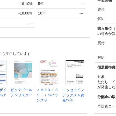
+16.10%
5年
---
買付
+18.08%
10年
---
解約
---
購入単位
（
の可否が異
買付
にも注目しています
解約
償還乗換優
対象
ただし、イ
が発生しな
ザイ
ピクテゴール
ｅＭＡＸＩＳ
ニッセイイン
ルア
デンリスクＰ
Ｓｌｉｍバラ
デックス４資
分配金の取
ンス８
産均等
再投資コー