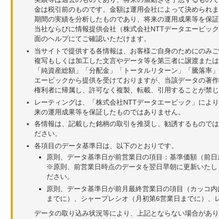
金は税引前のものです。金額は運用会社によって決められま
期間の実績を分析したものであり、将来の運用成果等を保証
当社ならびに情報提供会社（株式会社NTTデータエービッ
面のヘルプにてご確認いただけます。
当サイトで提供する各情報は、お客様ご自身のためにのみご
複写もしくは加工した文言やデータ等を第三者に譲渡または
「純資産総額」「分配金」「トータルリターン」「騰落率」
エービックから提供を受けておりますが、当該データの著作
権利者に帰属し、許可なく複製、転載、引用することが禁じ
レーティングは、「株式会社NTTデータエービック」によ
来の運用成果等を保証したものではありません。
各情報は、記載した銘柄の取引を推奨し、勧誘するものでは
ださい。
各項目のデータ基準日は、以下のとおりです。
原則、データ基準日が前営業日の項目：基準価額（前日
※原則、前営業日時点のデータを翌日早朝に更新いたし
ださい。
原則、データ基準日が前月最終営業日の項目（カッコ内
までに）、シャープレシオ（月初第6営業日までに）、レ
データの取り込み状況等により、上記とならない場合があり