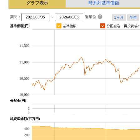
グラフ表示
時系列基準価額
期間：
～
週単位
基準価額(円)
基準価額
分配金込・再投資後
11,500
11,000
10,500
10,000
分配金(円)
5
0
純資産総額(百万円)
400
200