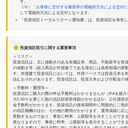
す。
（※）「
お客様に交付する書面等の電磁的方法による交付に
して電磁的方法による交付となります。
「投資信託トータルリターン通知書」は、投資信託を保有し
投資信託取引に関する重要事項
＜リスク＞
投資信託は、主に値動きのある有価証券、商品、不動産等を投
の値動き等（組入商品が外貨建てである場合には為替相場の変
す。外貨建て投資信託においては、外貨ベースでは投資元本を
込むおそれがあります。投資信託は、投資元本および分配金の
＜手数料・費用等＞
投資信託ご購入の際の申込手数料はかかりませんが（IFAを媒
大0.50％を乗じた額の信託財産留保額がかかるほか、公社債投
金手数料がかかります。投資信託の保有期間中に間接的にご負担い
の信託報酬のほか、その他の費用がかかります。運用成績に応
変動するものであり、事前に料率、上限額等を示すことができ
異なりますので、事前に料率、上限額等を表示することができませ
入される際は、申込金額に対して最大3.5％（税込:3.85％