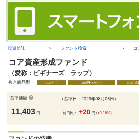
投資信託
＞
ファンド検索
＞
コ
コア資産形成ファンド
（愛称：ビギナーズ ラップ）
複合商品型
つみたて
100円つみたて
NISA
基準価額
（基準日：2026年08月06日）
11,403
+20
円
前日比：
円 (
+0.18%
)
ファンドの特徴