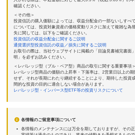
確認ください。
＜その他＞
投資信託の購入価額によっては、収益分配金の一部ないしすべ
については、投資対象資産の価格変動リスクに加えて複雑な為
失に関しては、以下をご確認ください。
投資信託の収益分配金に関するご説明
通貨選択型投資信託の収益／損失に関するご説明
お取引の際は、当社ウェブサイトに掲載の「目論見書補完書面
明」を必ずお読みください。
＜レバレッジ型（ブル・ベア型）商品の取引に関する重要事項
レバレッジ型商品の価額の上昇率・下落率は、2営業日以上の
せず、それが長期にわたり継続することにより、期待した投資成
間的な投資の目的に適合しない場合があります。
レバレッジ型・インバース型ETF等の投資リスクについて
各情報のご留意事項について
各情報のメンテナンスには万全を期しておりますが、その正
実績等は過去のものであり、将来の値動きを予想するもので