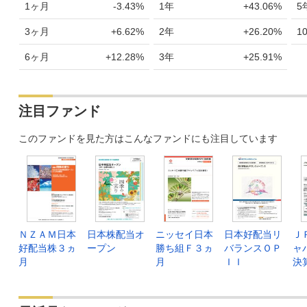
1ヶ月
-3.43%
1年
+43.06%
5
3ヶ月
+6.62%
2年
+26.20%
1
6ヶ月
+12.28%
3年
+25.91%
注目ファンド
このファンドを見た方はこんなファンドにも注目しています
ＮＺＡＭ日本
日本株配当オ
ニッセイ日本
日本好配当リ
Ｊ
好配当株３ヵ
ープン
勝ち組Ｆ３ヵ
バランスＯＰ
ャ
月
月
ＩＩ
決