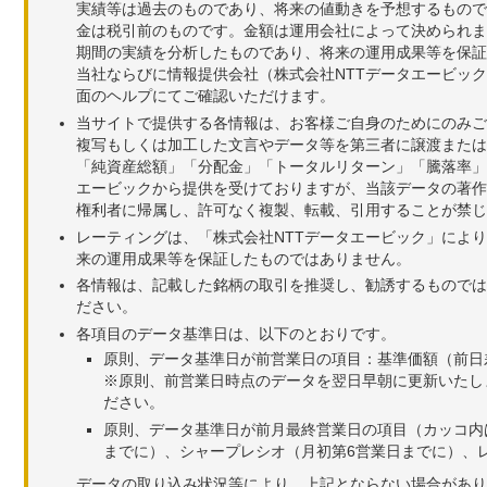
実績等は過去のものであり、将来の値動きを予想するもので
金は税引前のものです。金額は運用会社によって決められま
期間の実績を分析したものであり、将来の運用成果等を保証
当社ならびに情報提供会社（株式会社NTTデータエービッ
面のヘルプにてご確認いただけます。
当サイトで提供する各情報は、お客様ご自身のためにのみご
複写もしくは加工した文言やデータ等を第三者に譲渡または
「純資産総額」「分配金」「トータルリターン」「騰落率」
エービックから提供を受けておりますが、当該データの著作
権利者に帰属し、許可なく複製、転載、引用することが禁じ
レーティングは、「株式会社NTTデータエービック」によ
来の運用成果等を保証したものではありません。
各情報は、記載した銘柄の取引を推奨し、勧誘するものでは
ださい。
各項目のデータ基準日は、以下のとおりです。
原則、データ基準日が前営業日の項目：基準価額（前日
※原則、前営業日時点のデータを翌日早朝に更新いたし
ださい。
原則、データ基準日が前月最終営業日の項目（カッコ内
までに）、シャープレシオ（月初第6営業日までに）、レ
データの取り込み状況等により、上記とならない場合があり