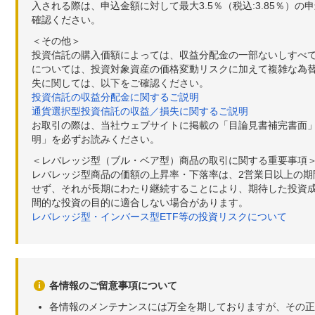
入される際は、申込金額に対して最大3.5％（税込:3.85％
確認ください。
＜その他＞
投資信託の購入価額によっては、収益分配金の一部ないしすべ
については、投資対象資産の価格変動リスクに加えて複雑な為
失に関しては、以下をご確認ください。
投資信託の収益分配金に関するご説明
通貨選択型投資信託の収益／損失に関するご説明
お取引の際は、当社ウェブサイトに掲載の「目論見書補完書面
明」を必ずお読みください。
＜レバレッジ型（ブル・ベア型）商品の取引に関する重要事項
レバレッジ型商品の価額の上昇率・下落率は、2営業日以上の
せず、それが長期にわたり継続することにより、期待した投資成
間的な投資の目的に適合しない場合があります。
レバレッジ型・インバース型ETF等の投資リスクについて
各情報のご留意事項について
各情報のメンテナンスには万全を期しておりますが、その正