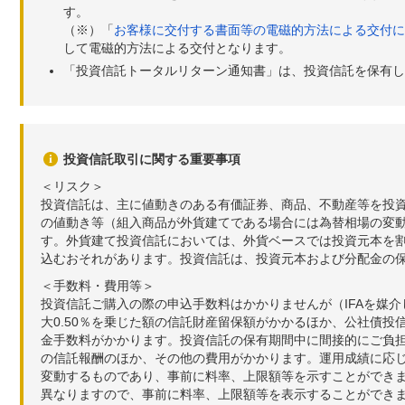
す。
（※）「
お客様に交付する書面等の電磁的方法による交付に
して電磁的方法による交付となります。
「投資信託トータルリターン通知書」は、投資信託を保有し
投資信託取引に関する重要事項
＜リスク＞
投資信託は、主に値動きのある有価証券、商品、不動産等を投
の値動き等（組入商品が外貨建てである場合には為替相場の変
す。外貨建て投資信託においては、外貨ベースでは投資元本を
込むおそれがあります。投資信託は、投資元本および分配金の
＜手数料・費用等＞
投資信託ご購入の際の申込手数料はかかりませんが（IFAを媒
大0.50％を乗じた額の信託財産留保額がかかるほか、公社債投
金手数料がかかります。投資信託の保有期間中に間接的にご負担い
の信託報酬のほか、その他の費用がかかります。運用成績に応
変動するものであり、事前に料率、上限額等を示すことができ
異なりますので、事前に料率、上限額等を表示することができませ