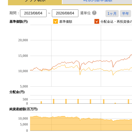
期間：
～
週単位
基準価額(円)
基準価額
分配金込・再投資後
20,000
15,000
10,000
5,000
分配金(円)
500
0
純資産総額(百万円)
10,000
5,000
0