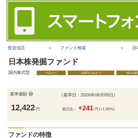
投資信託
＞
ファンド検索
＞
日
日本株発掘ファンド
国内株式型
つみたて
100円つみたて
NISA
基準価額
（基準日：2026年08月05日）
12,422
+241
円
前日比：
円 (
+1.98%
)
ファンドの特徴