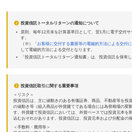
投資信託トータルリターンの通知について
原則、毎年12月末を計算基準日として、翌1月に電子交付
す。
（※）「
お客様に交付する書面等の電磁的方法による交付に
して電磁的方法による交付となります。
「投資信託トータルリターン通知書」は、投資信託を保有し
投資信託取引に関する重要事項
＜リスク＞
投資信託は、主に値動きのある有価証券、商品、不動産等を投
の値動き等（組入商品が外貨建てである場合には為替相場の変
す。外貨建て投資信託においては、外貨ベースでは投資元本を
込むおそれがあります。投資信託は、投資元本および分配金の
＜手数料・費用等＞