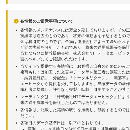
各情報のご留意事項について
各情報のメンテナンスには万全を期しておりますが、その正
実績等は過去のものであり、将来の値動きを予想するもので
金は税引前のものです。金額は運用会社によって決められま
期間の実績を分析したものであり、将来の運用成果等を保証
当社ならびに情報提供会社（株式会社NTTデータエービッ
面のヘルプにてご確認いただけます。
当サイトで提供する各情報は、お客様ご自身のためにのみご
複写もしくは加工した文言やデータ等を第三者に譲渡または
「純資産総額」「分配金」「トータルリターン」「騰落率」
エービックから提供を受けておりますが、当該データの著作
権利者に帰属し、許可なく複製、転載、引用することが禁じ
レーティングは、「株式会社NTTデータエービック」によ
来の運用成果等を保証したものではありません。
各情報は、記載した銘柄の取引を推奨し、勧誘するものでは
ださい。
各項目のデータ基準日は、以下のとおりです。
原則、データ基準日が前営業日の項目：基準価額（前日