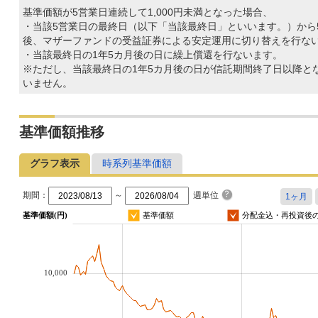
基準価額が5営業日連続して1,000円未満となった場合、
・当該5営業日の最終日（以下「当該最終日」といいます。）から
後、マザーファンドの受益証券による安定運用に切り替えを行な
・当該最終日の1年5カ月後の日に繰上償還を行ないます。
※ただし、当該最終日の1年5カ月後の日が信託期間終了日以降と
いません。
基準価額推移
グラフ表示
時系列基準価額
期間：
～
週単位
基準価額(円)
基準価額
分配金込・再投資後
10,000