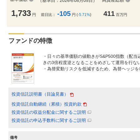
純資産総額
（基準日：2026年08月05日）
1,733
-105
411
円
前日比：
円 (
-5.71%
)
百万円
ファンドの特徴
・日々の基準価額の値動きがS&P500指数（配
きの3倍程度逆となることをめざして運用を行な
・為替変動リスクを低減するため、為替ヘッジを
投資信託説明書（目論見書）
投資信託自動継続（累積）投資約款
投資信託の収益分配金に関するご説明
投資信託の申込手数料に関するご説明
備考