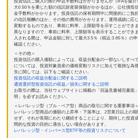
投資信託ご購入の際の申込手数料はかかりませんが（IFAを媒
大0.50％を乗じた額の信託財産留保額がかかるほか、公社債投
金手数料がかかります。投資信託の保有期間中に間接的にご負担い
の信託報酬のほか、その他の費用がかかります。運用成績に応
変動するものであり、事前に料率、上限額等を示すことができ
異なりますので、事前に料率、上限額等を表示することができませ
入される際は、申込金額に対して最大3.5％（税込:3.85％
確認ください。
＜その他＞
投資信託の購入価額によっては、収益分配金の一部ないしすべ
については、投資対象資産の価格変動リスクに加えて複雑な為
失に関しては、以下をご確認ください。
投資信託の収益分配金に関するご説明
通貨選択型投資信託の収益／損失に関するご説明
お取引の際は、当社ウェブサイトに掲載の「目論見書補完書面
明」を必ずお読みください。
＜レバレッジ型（ブル・ベア型）商品の取引に関する重要事項
レバレッジ型商品の価額の上昇率・下落率は、2営業日以上の
せず、それが長期にわたり継続することにより、期待した投資成
間的な投資の目的に適合しない場合があります。
レバレッジ型・インバース型ETF等の投資リスクについて