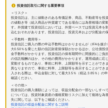
投資信託取引に関する重要事項
＜リスク＞
投資信託は、主に値動きのある有価証券、商品、不動産等を投
の値動き等（組入商品が外貨建てである場合には為替相場の変
す。外貨建て投資信託においては、外貨ベースでは投資元本を
込むおそれがあります。投資信託は、投資元本および分配金の
＜手数料・費用等＞
投資信託ご購入の際の申込手数料はかかりませんが（IFAを媒
大0.50％を乗じた額の信託財産留保額がかかるほか、公社債投
金手数料がかかります。投資信託の保有期間中に間接的にご負担い
の信託報酬のほか、その他の費用がかかります。運用成績に応
変動するものであり、事前に料率、上限額等を示すことができ
異なりますので、事前に料率、上限額等を表示することができませ
入される際は、申込金額に対して最大3.5％（税込:3.85％
確認ください。
＜その他＞
投資信託の購入価額によっては、収益分配金の一部ないしすべ
については、投資対象資産の価格変動リスクに加えて複雑な為
失に関しては、以下をご確認ください。
投資信託の収益分配金に関するご説明