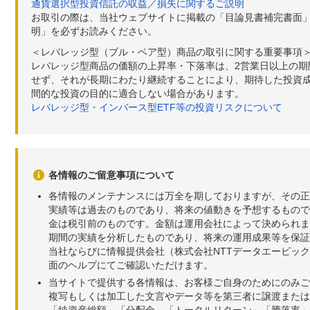
通貨選択型投資信託の収益／損失に関するご説明
お取引の際は、当社ウェブサイトに掲載の「目論見書補完書面
明」を必ずお読みください。
＜レバレッジ型（ブル・ベア型）商品の取引に関する重要事項
レバレッジ型商品の価額の上昇率・下落率は、2営業日以上の
せず、それが長期にわたり継続することにより、期待した投資成
間的な投資の目的に適合しない場合があります。
レバレッジ型・インバース型ETF等の投資リスクについて
各情報のご留意事項について
各情報のメンテナンスには万全を期しておりますが、その正
実績等は過去のものであり、将来の値動きを予想するもので
金は税引前のものです。金額は運用会社によって決められま
期間の実績を分析したものであり、将来の運用成果等を保証
当社ならびに情報提供会社（株式会社NTTデータエービッ
面のヘルプにてご確認いただけます。
当サイトで提供する各情報は、お客様ご自身のためにのみご
複写もしくは加工した文言やデータ等を第三者に譲渡または