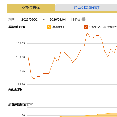
グラフ表示
時系列基準価額
期間：
～
日単位
基準価額(円)
基準価額
分配金込・再投資後
10,005
10,000
9,995
9,990
分配金(円)
純資産総額(百万円)
50