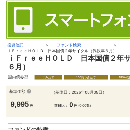
投資信託
＞
ファンド検索
＞
ｉＦｒｅｅＨＯＬＤ 日本国債２年サイクル（偶数年６月）
ｉＦｒｅｅＨＯＬＤ 日本国債２年
６月）
国内債券型
つみたて
100円つみたて
NISA
基準価額
（基準日：2026年08月05日）
9,995
0
円
前日比：
円 (
0.00%
)
ファンドの特徴