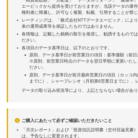
「純資産総額」「分配金」「トータルリターン」「騰落率」
エービックから提供を受けておりますが、当該データの著作
権利者に帰属し、許可なく複製、転載、引用することが禁じ
レーティングは、「株式会社NTTデータエービック」によ
来の運用成果等を保証したものではありません。
各情報は、記載した銘柄の取引を推奨し、勧誘するものでは
ださい。
各項目のデータ基準日は、以下のとおりです。
原則、データ基準日が前営業日の項目：基準価額（前日
※原則、前営業日時点のデータを翌日早朝に更新いたし
ださい。
原則、データ基準日が前月最終営業日の項目（カッコ内
までに）、シャープレシオ（月初第6営業日までに）、レ
データの取り込み状況等により、上記とならない場合があり
ご購入にあたって必ずご確認いただきたいこと
「月次レポート」および「投資信託説明書（交付目論見書）
は、予告なしに変更されます。