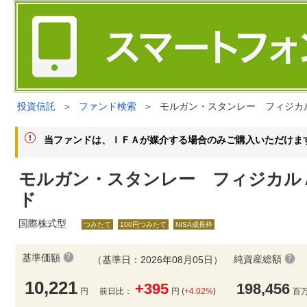
投資信託
＞
ファンド検索
＞
モルガン・スタンレー フィジカ
当ファンドは、ＩＦＡが媒介する場合のみご購入いただけま
モルガン・スタンレー フィジカル
ド
国際株式型
つみたて
100円つみたて
NISA成長枠
基準価額
純資産総額
（基準日：2026年08月05日）
10,221
+395
198,456
円
前日比：
円 (
+4.02%
)
百