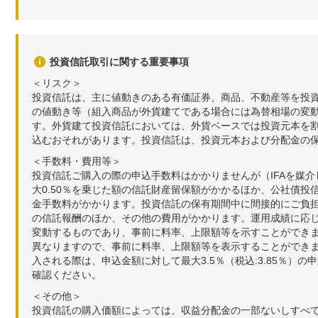
投資信託取引に関する重要事項
＜リスク＞
投資信託は、主に値動きのある有価証券、商品、不動産等を投
の値動き等（組入商品が外貨建てである場合には為替相場の変
す。外貨建て投資信託においては、外貨ベースでは投資元本を
込むおそれがあります。投資信託は、投資元本および分配金の
＜手数料・費用等＞
投資信託ご購入の際の申込手数料はかかりませんが（IFAを媒
大0.50％を乗じた額の信託財産留保額がかかるほか、公社債投
金手数料がかかります。投資信託の保有期間中に間接的にご負担い
の信託報酬のほか、その他の費用がかかります。運用成績に応
変動するものであり、事前に料率、上限額等を示すことができ
異なりますので、事前に料率、上限額等を表示することができませ
入される際は、申込金額に対して最大3.5％（税込:3.85％
確認ください。
＜その他＞
投資信託の購入価額によっては、収益分配金の一部ないしすべ