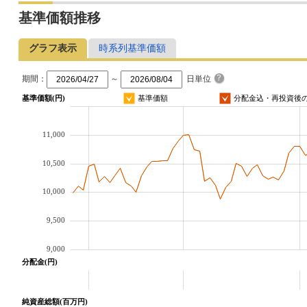
基準価額推移
グラフ表示
時系列基準価額
期間：
～
日単位
基準価額(円)
基準価額
分配金込・再投資後
11,000
10,500
10,000
9,500
9,000
分配金(円)
純資産総額(百万円)