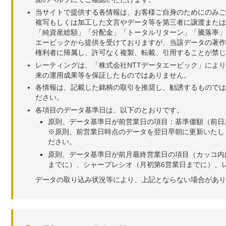
当サイトで提供する各情報は、お客様ご自身のためにのみご
複写もしくは加工した文言やデータ等を第三者に譲渡または
「純資産総額」「分配金」「トータルリターン」「騰落率」
エービックから提供を受けておりますが、当該データの著作
権利者に帰属し、許可なく複製、転載、引用することが禁じ
レーティングは、「株式会社NTTデータエービック」によ
来の運用成果等を保証したものではありません。
各情報は、記載した銘柄の取引を推奨し、勧誘するものでは
ださい。
各項目のデータ基準日は、以下のとおりです。
原則、データ基準日が前営業日の項目：基準価額（前日
※原則、前営業日時点のデータを翌日早朝に更新いたし
ださい。
原則、データ基準日が前月最終営業日の項目（カッコ内
までに）、シャープレシオ（月初第6営業日までに）、レ
データの取り込み状況等により、上記とならない場合があり