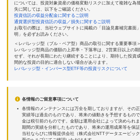
については、投資対象資産の価格変動リスクに加えて複雑な為
失に関しては、以下をご確認ください。
投資信託の収益分配金に関するご説明
通貨選択型投資信託の収益／損失に関するご説明
お取引の際は、当社ウェブサイトに掲載の「目論見書補完書面
明」を必ずお読みください。
＜レバレッジ型（ブル・ベア型）商品の取引に関する重要事項
レバレッジ型商品の価額の上昇率・下落率は、2営業日以上の
せず、それが長期にわたり継続することにより、期待した投資成
間的な投資の目的に適合しない場合があります。
レバレッジ型・インバース型ETF等の投資リスクについて
各情報のご留意事項について
各情報のメンテナンスには万全を期しておりますが、その正
実績等は過去のものであり、将来の値動きを予想するもので
金は税引前のものです。金額は運用会社によって決められま
期間の実績を分析したものであり、将来の運用成果等を保証
当社ならびに情報提供会社（株式会社NTTデータエービッ
面のヘルプにてご確認いただけます。