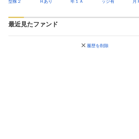
型株２
Ｈあり
年１Ａ
ッジ有
月
最近見たファンド
履歴を削除