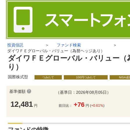
投資信託
＞
ファンド検索
＞
ダイワＦＥグローバル・バリュー（為替ヘッジあり）
ダイワＦＥグローバル・バリュー（
り）
国際株式型
つみたて
100円つみたて
NISA
基準価額
（基準日：2026年08月05日）
12,481
+76
円
前日比：
円 (
+0.61%
)
ファンドの特徴