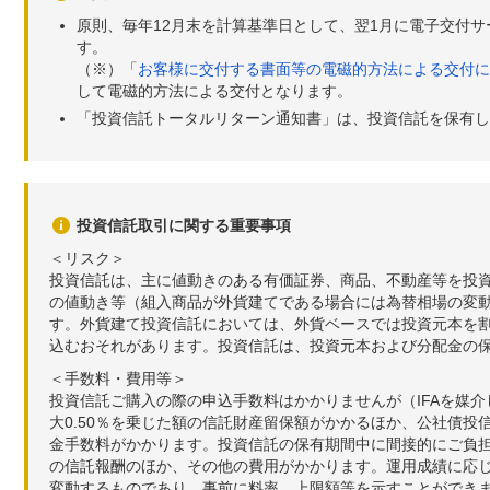
原則、毎年12月末を計算基準日として、翌1月に電子交付
す。
（※）「
お客様に交付する書面等の電磁的方法による交付に
して電磁的方法による交付となります。
「投資信託トータルリターン通知書」は、投資信託を保有し
投資信託取引に関する重要事項
＜リスク＞
投資信託は、主に値動きのある有価証券、商品、不動産等を投
の値動き等（組入商品が外貨建てである場合には為替相場の変
す。外貨建て投資信託においては、外貨ベースでは投資元本を
込むおそれがあります。投資信託は、投資元本および分配金の
＜手数料・費用等＞
投資信託ご購入の際の申込手数料はかかりませんが（IFAを媒
大0.50％を乗じた額の信託財産留保額がかかるほか、公社債投
金手数料がかかります。投資信託の保有期間中に間接的にご負担い
の信託報酬のほか、その他の費用がかかります。運用成績に応
変動するものであり、事前に料率、上限額等を示すことができ