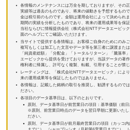
各情報のメンテナンスには万全を期しておりますが、その正
実績等は過去のものであり、将来の値動きを予想するもので
金は税引前のものです。金額は運用会社によって決められま
期間の実績を分析したものであり、将来の運用成果等を保証
当社ならびに情報提供会社（株式会社NTTデータエービッ
面のヘルプにてご確認いただけます。
当サイトで提供する各情報は、お客様ご自身のためにのみご
複写もしくは加工した文言やデータ等を第三者に譲渡または
「純資産総額」「分配金」「トータルリターン」「騰落率」
エービックから提供を受けておりますが、当該データの著作
権利者に帰属し、許可なく複製、転載、引用することが禁じ
レーティングは、「株式会社NTTデータエービック」によ
来の運用成果等を保証したものではありません。
各情報は、記載した銘柄の取引を推奨し、勧誘するものでは
ださい。
各項目のデータ基準日は、以下のとおりです。
原則、データ基準日が前営業日の項目：基準価額（前日
※原則、前営業日時点のデータを翌日早朝に更新いたし
ださい。
原則、データ基準日が前月最終営業日の項目（カッコ内
までに）、シャープレシオ（月初第6営業日までに）、レ