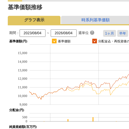
基準価額推移
グラフ表示
時系列基準価額
期間：
～
週単位
基準価額(円)
基準価額
分配金込・再投資後
15,000
14,000
13,000
12,000
11,000
10,000
9,000
分配金(円)
500
0
純資産総額(百万円)