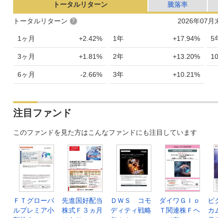
トータルリターン
騰落率
トータルリターン
2026年07
1ヶ月
+2.42%
1年
+17.94%
5
3ヶ月
+1.81%
2年
+13.20%
1
6ヶ月
-2.66%
3年
+10.21%
注目ファンド
このファンドを見た方はこんなファンドにも注目しています
ＦＴグローバ
先進国好配当
ＤＷＳ コモ
ダイワＧＩｏ
ピ
ルプレミア小
株式Ｆ３ヵ月
ディティ戦略
Ｔ関連株Ｆヘ
カ