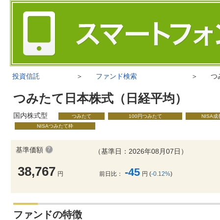
投資信託
＞
ファンド検索
＞
つ
つみたて日本株式（日経平均）
国内株式型
つみたて
100円つみたて
NISA
NISAつみたて枠
基準価額
（基準日：2026年08月07日）
38,767
-45
円
前日比：
円 (
-0.12%
)
ファンドの特徴