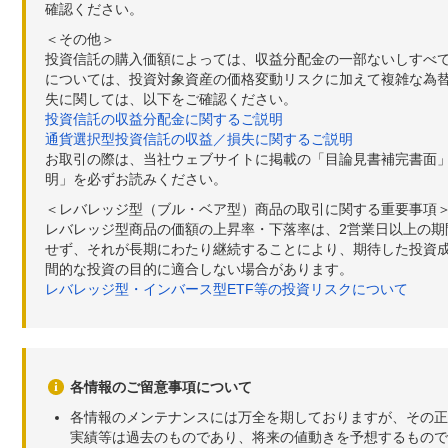
確認ください。
＜その他＞
投資信託の購入価額によっては、収益分配金の一部ないしすべ
については、投資対象資産の価格変動リスクに加えて複雑な為
失に関しては、以下をご確認ください。
投資信託の収益分配金に関するご説明
通貨選択型投資信託の収益／損失に関するご説明
お取引の際は、当社ウェブサイトに掲載の「目論見書補完書面
明」を必ずお読みください。
＜レバレッジ型（ブル・ベア型）商品の取引に関する重要事項
レバレッジ型商品の価額の上昇率・下落率は、2営業日以上の
せず、それが長期にわたり継続することにより、期待した投資成
間的な投資の目的に適合しない場合があります。
レバレッジ型・インバース型ETF等の投資リスクについて
各情報のご留意事項について
各情報のメンテナンスには万全を期しておりますが、その正
実績等は過去のものであり、将来の値動きを予想するもので