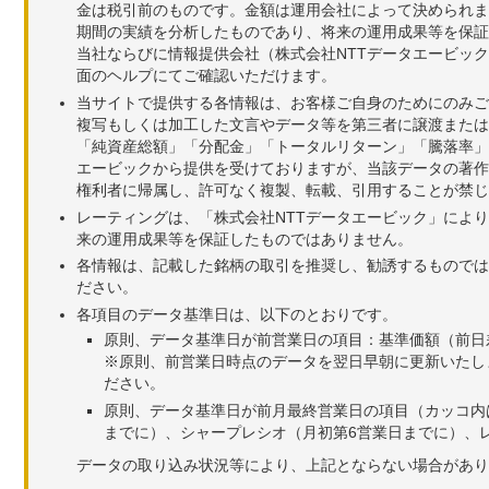
金は税引前のものです。金額は運用会社によって決められま
期間の実績を分析したものであり、将来の運用成果等を保証
当社ならびに情報提供会社（株式会社NTTデータエービッ
面のヘルプにてご確認いただけます。
当サイトで提供する各情報は、お客様ご自身のためにのみご
複写もしくは加工した文言やデータ等を第三者に譲渡または
「純資産総額」「分配金」「トータルリターン」「騰落率」
エービックから提供を受けておりますが、当該データの著作
権利者に帰属し、許可なく複製、転載、引用することが禁じ
レーティングは、「株式会社NTTデータエービック」によ
来の運用成果等を保証したものではありません。
各情報は、記載した銘柄の取引を推奨し、勧誘するものでは
ださい。
各項目のデータ基準日は、以下のとおりです。
原則、データ基準日が前営業日の項目：基準価額（前日
※原則、前営業日時点のデータを翌日早朝に更新いたし
ださい。
原則、データ基準日が前月最終営業日の項目（カッコ内
までに）、シャープレシオ（月初第6営業日までに）、レ
データの取り込み状況等により、上記とならない場合があり