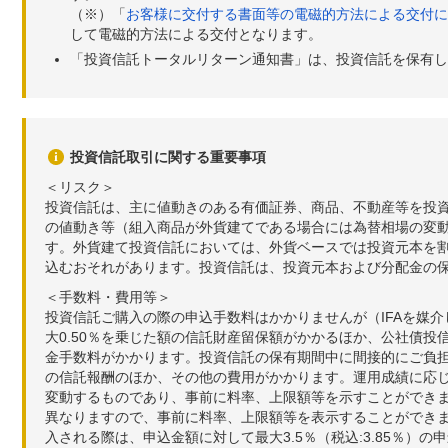
（※）「
お客様に交付する書面等の電磁的方法による交付に
して電磁的方法による交付となります。
「投資信託トータルリターン通知書」は、投資信託を保有し
投資信託取引に関する重要事項
＜リスク＞
投資信託は、主に値動きのある有価証券、商品、不動産等を投
の値動き等（組入商品が外貨建てである場合には為替相場の変
す。外貨建て投資信託においては、外貨ベースでは投資元本を
込むおそれがあります。投資信託は、投資元本および分配金の
＜手数料・費用等＞
投資信託ご購入の際の申込手数料はかかりませんが（IFAを媒
大0.50％を乗じた額の信託財産留保額がかかるほか、公社債投
金手数料がかかります。投資信託の保有期間中に間接的にご負担い
の信託報酬のほか、その他の費用がかかります。運用成績に応
変動するものであり、事前に料率、上限額等を示すことができ
異なりますので、事前に料率、上限額等を表示することができませ
入される際は、申込金額に対して最大3.5％（税込:3.85％