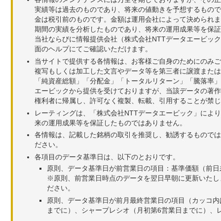
実績等は過去のものであり、将来の値動きを予想するもので
金は税引前のものです。金額は運用会社によって決められま
期間の実績を分析したものであり、将来の運用成果等を保証
当社ならびに情報提供会社（株式会社NTTデータエービッ
面のヘルプにてご確認いただけます。
当サイトで提供する各情報は、お客様ご自身のためにのみご
複写もしくは加工した文言やデータ等を第三者に譲渡または
「純資産総額」「分配金」「トータルリターン」「騰落率」
エービックから提供を受けておりますが、当該データの著作
権利者に帰属し、許可なく複製、転載、引用することが禁じ
レーティングは、「株式会社NTTデータエービック」によ
来の運用成果等を保証したものではありません。
各情報は、記載した銘柄の取引を推奨し、勧誘するものでは
ださい。
各項目のデータ基準日は、以下のとおりです。
原則、データ基準日が前営業日の項目：基準価額（前日
※原則、前営業日時点のデータを翌日早朝に更新いたし
ださい。
原則、データ基準日が前月最終営業日の項目（カッコ内
までに）、シャープレシオ（月初第6営業日までに）、レ