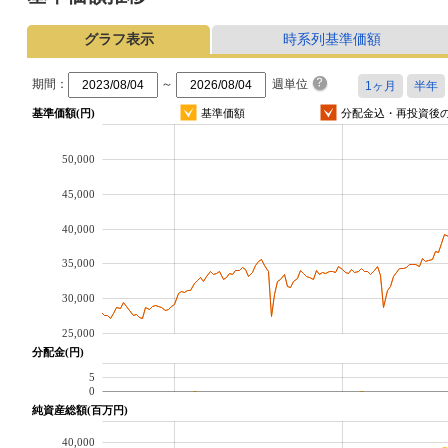
グラフ表示
時系列基準価額
期間：
～
週単位
基準価額(円)
基準価額
分配金込・再投資後
50,000
45,000
40,000
35,000
30,000
25,000
分配金(円)
5
0
純資産総額(百万円)
40,000