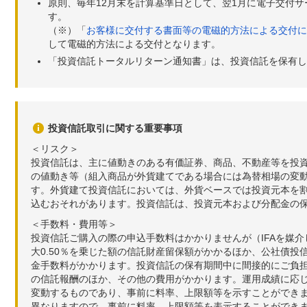
原則、毎年12月末を計算基準日として、翌1月に電子交付
す。
（※）「
お客様に交付する書面等の電磁的方法による交付に
して電磁的方法による交付となります。
「投資信託トータルリターン通知書」は、投資信託を保有し
投資信託取引に関する重要事項
＜リスク＞
投資信託は、主に値動きのある有価証券、商品、不動産等を投
の値動き等（組入商品が外貨建てである場合には為替相場の変
す。外貨建て投資信託においては、外貨ベースでは投資元本を
込むおそれがあります。投資信託は、投資元本および分配金の
＜手数料・費用等＞
投資信託ご購入の際の申込手数料はかかりませんが（IFAを媒
大0.50％を乗じた額の信託財産留保額がかかるほか、公社債投
金手数料がかかります。投資信託の保有期間中に間接的にご負担い
の信託報酬のほか、その他の費用がかかります。運用成績に応
変動するものであり、事前に料率、上限額等を示すことができ
異なりますので、事前に料率、上限額等を表示することができませ