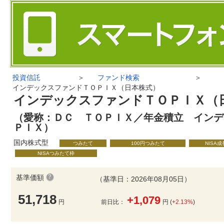
投資信託
＞
ファンド検索
＞
インデックスファンドＴＯＰＩＸ（日本株式）
インデックスファンドＴＯＰＩＸ（
（愛称：ＤＣ ＴＯＰＩＸ／年金積立 インデ
ＰＩＸ）
国内株式型
つみたて
100円つみたて
NISA
NISAつみたて枠
基準価額
（基準日：2026年08月05日）
51,718
+1,079
円
前日比：
円 (
+2.13%
)