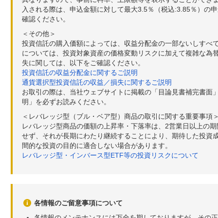
入される際は、申込金額に対して最大3.5％（税込:3.85％
確認ください。
＜その他＞
投資信託の購入価額によっては、収益分配金の一部ないしすべ
については、投資対象資産の価格変動リスクに加えて複雑な為
失に関しては、以下をご確認ください。
投資信託の収益分配金に関するご説明
通貨選択型投資信託の収益／損失に関するご説明
お取引の際は、当社ウェブサイトに掲載の「目論見書補完書面
明」を必ずお読みください。
＜レバレッジ型（ブル・ベア型）商品の取引に関する重要事項
レバレッジ型商品の価額の上昇率・下落率は、2営業日以上の
せず、それが長期にわたり継続することにより、期待した投資成
間的な投資の目的に適合しない場合があります。
レバレッジ型・インバース型ETF等の投資リスクについて
各情報のご留意事項について
各情報のメンテナンスには万全を期しておりますが、その正