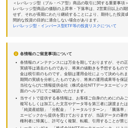
＜レバレッジ型（ブル・ベア型）商品の取引に関する重要事項
レバレッジ型商品の価額の上昇率・下落率は、2営業日以上の
せず、それが長期にわたり継続することにより、期待した投資成
間的な投資の目的に適合しない場合があります。
レバレッジ型・インバース型ETF等の投資リスクについて
各情報のご留意事項について
各情報のメンテナンスには万全を期しておりますが、その正
実績等は過去のものであり、将来の値動きを予想するもので
金は税引前のものです。金額は運用会社によって決められま
期間の実績を分析したものであり、将来の運用成果等を保証
当社ならびに情報提供会社（株式会社NTTデータエービッ
面のヘルプにてご確認いただけます。
当サイトで提供する各情報は、お客様ご自身のためにのみご
複写もしくは加工した文言やデータ等を第三者に譲渡または
「純資産総額」「分配金」「トータルリターン」「騰落率」
エービックから提供を受けておりますが、当該データの著作
権利者に帰属し、許可なく複製、転載、引用することが禁じ
レーティングは、「株式会社NTTデータエービック」によ