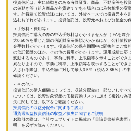
投資信託は、主に値動きのある有価証券、商品、不動産等を投
の値動き等（組入商品が外貨建てである場合には為替相場の変
す。外貨建て投資信託においては、外貨ベースでは投資元本を
込むおそれがあります。投資信託は、投資元本および分配金の
＜手数料・費用等＞
投資信託ご購入の際の申込手数料はかかりませんが（IFAを媒
大0.50％を乗じた額の信託財産留保額がかかるほか、公社債投
金手数料がかかります。投資信託の保有期間中に間接的にご負担い
の信託報酬のほか、その他の費用がかかります。運用成績に応
変動するものであり、事前に料率、上限額等を示すことができ
異なりますので、事前に料率、上限額等を表示することができませ
入される際は、申込金額に対して最大3.5％（税込:3.85％
確認ください。
＜その他＞
投資信託の購入価額によっては、収益分配金の一部ないしすべ
については、投資対象資産の価格変動リスクに加えて複雑な為
失に関しては、以下をご確認ください。
投資信託の収益分配金に関するご説明
通貨選択型投資信託の収益／損失に関するご説明
お取引の際は、当社ウェブサイトに掲載の「目論見書補完書面
明」を必ずお読みください。