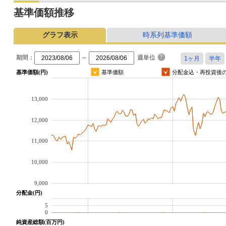
基準価額推移
グラフ表示
時系列基準価額
期間：
～
週単位
基準価額(円)
基準価額
分配金込・再投資後
13,000
12,000
11,000
10,000
9,000
分配金(円)
5
0
純資産総額(百万円)