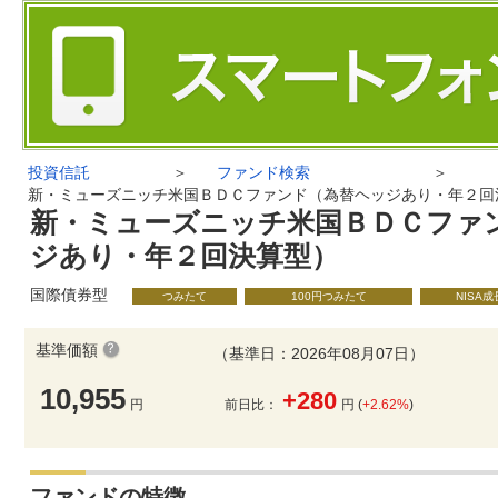
投資信託
＞
ファンド検索
＞
新・ミューズニッチ米国ＢＤＣファンド（為替ヘッジあり・年２回
新・ミューズニッチ米国ＢＤＣファ
ジあり・年２回決算型）
国際債券型
つみたて
100円つみたて
NISA
基準価額
（基準日：2026年08月07日）
10,955
+280
円
前日比：
円 (
+2.62%
)
ファンドの特徴