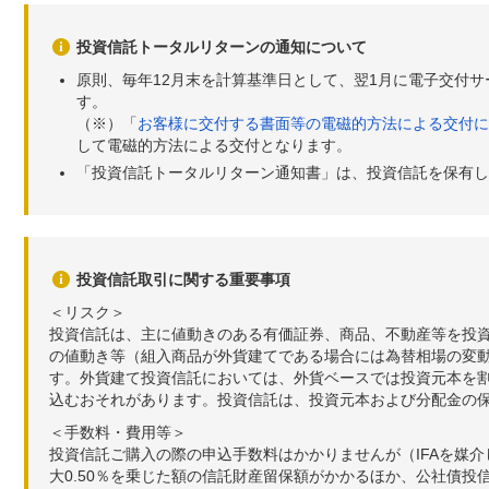
投資信託トータルリターンの通知について
原則、毎年12月末を計算基準日として、翌1月に電子交付
す。
（※）「
お客様に交付する書面等の電磁的方法による交付に
して電磁的方法による交付となります。
「投資信託トータルリターン通知書」は、投資信託を保有し
投資信託取引に関する重要事項
＜リスク＞
投資信託は、主に値動きのある有価証券、商品、不動産等を投
の値動き等（組入商品が外貨建てである場合には為替相場の変
す。外貨建て投資信託においては、外貨ベースでは投資元本を
込むおそれがあります。投資信託は、投資元本および分配金の
＜手数料・費用等＞
投資信託ご購入の際の申込手数料はかかりませんが（IFAを媒
大0.50％を乗じた額の信託財産留保額がかかるほか、公社債投