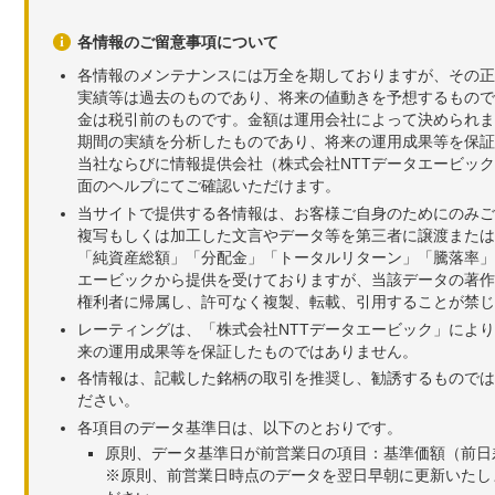
各情報のご留意事項について
各情報のメンテナンスには万全を期しておりますが、その正
実績等は過去のものであり、将来の値動きを予想するもので
金は税引前のものです。金額は運用会社によって決められま
期間の実績を分析したものであり、将来の運用成果等を保証
当社ならびに情報提供会社（株式会社NTTデータエービッ
面のヘルプにてご確認いただけます。
当サイトで提供する各情報は、お客様ご自身のためにのみご
複写もしくは加工した文言やデータ等を第三者に譲渡または
「純資産総額」「分配金」「トータルリターン」「騰落率」
エービックから提供を受けておりますが、当該データの著作
権利者に帰属し、許可なく複製、転載、引用することが禁じ
レーティングは、「株式会社NTTデータエービック」によ
来の運用成果等を保証したものではありません。
各情報は、記載した銘柄の取引を推奨し、勧誘するものでは
ださい。
各項目のデータ基準日は、以下のとおりです。
原則、データ基準日が前営業日の項目：基準価額（前日
※原則、前営業日時点のデータを翌日早朝に更新いたし