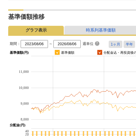
基準価額推移
グラフ表示
時系列基準価額
期間：
～
週単位
基準価額(円)
基準価額
分配金込・再投資後
11,000
10,000
9,000
8,000
分配金(円)
40
20