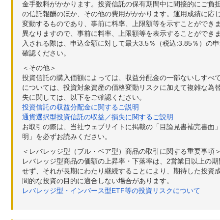
金手数料がかかります。投資信託の保有期間中に間接的にご負担い
の信託報酬のほか、その他の費用がかかります。運用成績に応
変動するものであり、事前に料率、上限額等を示すことができ
異なりますので、事前に料率、上限額等を表示することができませ
入される際は、申込金額に対して最大3.5％（税込:3.85％
確認ください。
＜その他＞
投資信託の購入価額によっては、収益分配金の一部ないしすべ
については、投資対象資産の価格変動リスクに加えて複雑な為
失に関しては、以下をご確認ください。
投資信託の収益分配金に関するご説明
通貨選択型投資信託の収益／損失に関するご説明
お取引の際は、当社ウェブサイトに掲載の「目論見書補完書面
明」を必ずお読みください。
＜レバレッジ型（ブル・ベア型）商品の取引に関する重要事項
レバレッジ型商品の価額の上昇率・下落率は、2営業日以上の
せず、それが長期にわたり継続することにより、期待した投資成
間的な投資の目的に適合しない場合があります。
レバレッジ型・インバース型ETF等の投資リスクについて