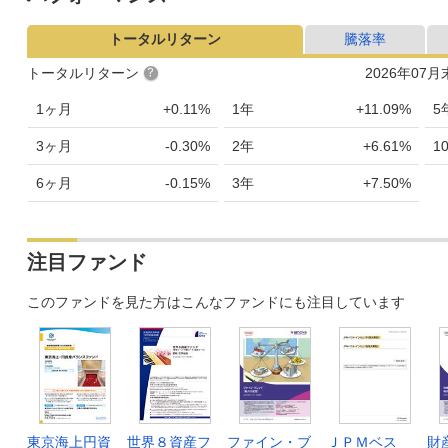
トータルリターン
騰落率
トータルリターン
2026年07
1ヶ月
+0.11%
1年
+11.09%
5
3ヶ月
-0.30%
2年
+6.61%
1
6ヶ月
-0.15%
3年
+7.50%
注目ファンド
このファンドを見た方はこんなファンドにも注目しています
東京海上円資
世界８資産フ
ファイン・ブ
ＪＰＭベス
財