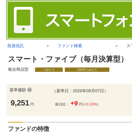
投資信託
＞
ファンド検索
＞
ス
スマート・ファイブ（毎月決算型）
複合商品型
つみたて
100円つみたて
基準価額
（基準日：2026年08月07日）
9,251
+9
円
前日比：
円 (
+0.10%
)
ファンドの特徴