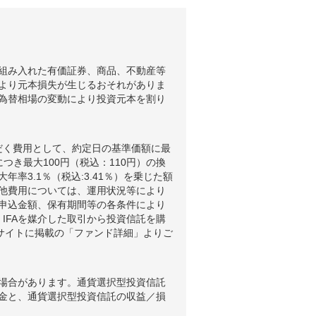
組み入れた有価証券、商品、不動産等
より元本損失が生じるおそれがありま
為替相場の変動により投資元本を割り
だく費用として、約定日の基準価額に最
つき最大100円（税込：110円）の換
3.1％（税込:3.41％）を乗じた額
他費用については、運用状況等により
申込金額、保有期間等の各条件により
IFAを媒介した取引から投資信託を購
ブサイトに掲載の「ファンド詳細」よりご
場合があります。通貨選択型投資信託
金と、通貨選択型投資信託の収益／損