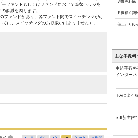
週間売れ筋
ザーファンドもしくはファンドにおいて為替ヘッジを
クの低減を図ります。
月間積立契
つのファンドがあり、各ファンド間でスイッチングが可
ついては、スイッチングのお取扱いはありません）。
値上がり(6
主な手数料
申込手数料
インターネ
IFAによる
SBI新生銀
単位