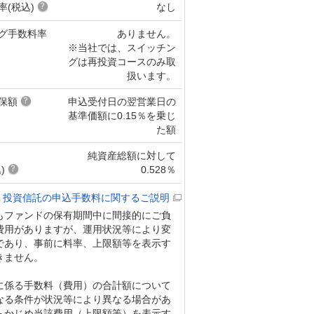
率(税込)
なし
グ手数料率
ありません。
※当社では、スイッチン
グは再投資コースのみ取
扱います。
保額
申込受付日の翌営業日の
基準価額に0.15％を乗じ
た額
純資産総額に対して
)
0.528％
投資信託の申込手数料に関するご説明
もファンドの保有期間中に間接的にご負
費用がありますが、運用状況等により変
であり、事前に料率、上限額等を表示す
きません。
に係る手数料（費用）の合計額について
なる条件が状況等により異なる場合があ
らかじめ当該費用（上限額等）を表示す