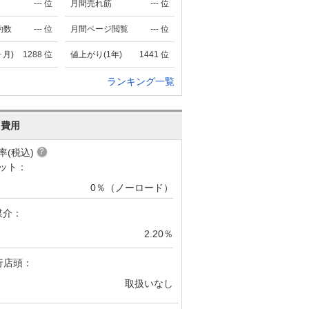
---
位
月間売れ筋
---
位
約数
---
位
月間ページ閲覧
---
位
ヶ月)
1288
位
値上がり(1年)
1441
位
ランキング一覧
･費用
率(税込)
ット：
0％（ノーロード）
媒介：
2.20％
行店頭：
取扱いなし