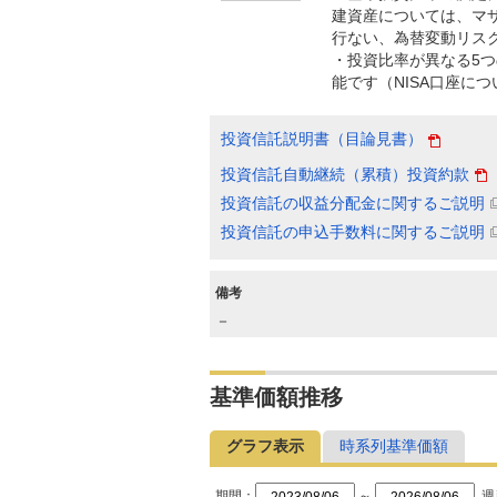
建資産については、マ
行ない、為替変動リス
・投資比率が異なる5
能です（NISA口座に
投資信託説明書（目論見書）
投資信託自動継続（累積）投資約款
投資信託の収益分配金に関するご説明
投資信託の申込手数料に関するご説明
備考
－
基準価額推移
グラフ表示
時系列基準価額
期間：
～
週