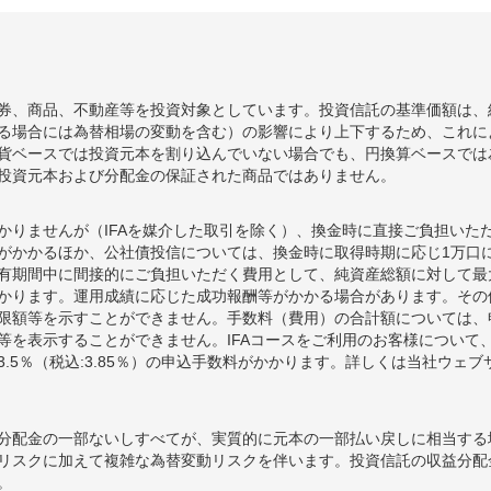
券、商品、不動産等を投資対象としています。投資信託の基準価額は、
る場合には為替相場の変動を含む）の影響により上下するため、これに
貨ベースでは投資元本を割り込んでいない場合でも、円換算ベースでは
投資元本および分配金の保証された商品ではありません。
かりませんが（IFAを媒介した取引を除く）、換金時に直接ご負担いた
額がかかるほか、公社債投信については、換金時に取得時期に応じ1万口に
期間中に間接的にご負担いただく費用として、純資産総額に対して最大年率
かります。運用成績に応じた成功報酬等がかかる場合があります。その
限額等を示すことができません。手数料（費用）の合計額については、
等を表示することができません。IFAコースをご利用のお客様について、
.5％（税込:3.85％）の申込手数料がかかります。詳しくは当社ウェ
分配金の一部ないしすべてが、実質的に元本の一部払い戻しに相当する
リスクに加えて複雑な為替変動リスクを伴います。投資信託の収益分配
。