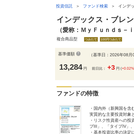
投資信託
＞
ファンド検索
＞
インデ
インデックス・ブレン
（愛称：ＭｙＦｕｎｄｓ－
複合商品型
つみたて
100円つみたて
基準価額
（基準日：2026年08月
13,284
+3
円
前日比：
円 (
+0.02
ファンドの特徴
・国内外（新興国を含む
実質的な主要投資対象
・リスク性資産への投資
プIII」、「タイプI
・基本投資比率の決定