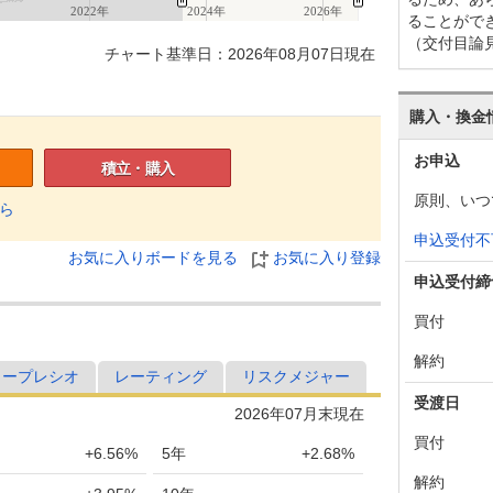
2022年
2024年
2026年
ることがで
（交付目論
チャート基準日：2026年08月07日現在
購入・換金
お申込
積立・購入
原則、いつ
ら
申込受付不
お気に入りボードを見る
お気に入り登録
申込受付締
買付
解約
ャープレシオ
レーティング
リスクメジャー
受渡日
2026年07月末現在
買付
+6.56%
5年
+2.68%
解約