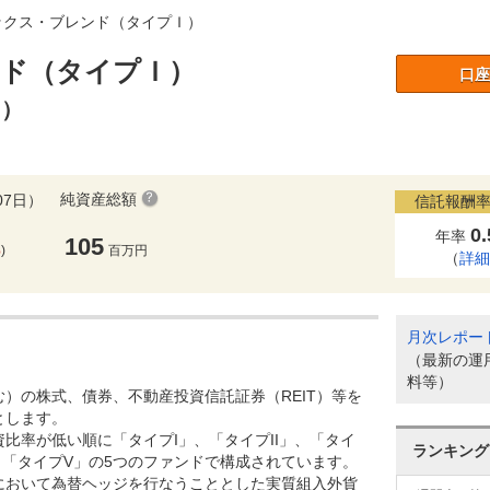
ックス・ブレンド（タイプＩ）
ド（タイプＩ）
口座
ｉ）
純資産総額
07日）
信託報酬率
0
年率
105
%
)
百万円
（
詳
月次レポー
（最新の運
料等）
）の株式、債券、不動産投資信託証券（REIT）等を
とします。
比率が低い順に「タイプI」、「タイプII」、「タイ
ランキング
V」、「タイプV」の5つのファンドで構成されています。
において為替ヘッジを行なうこととした実質組入外貨