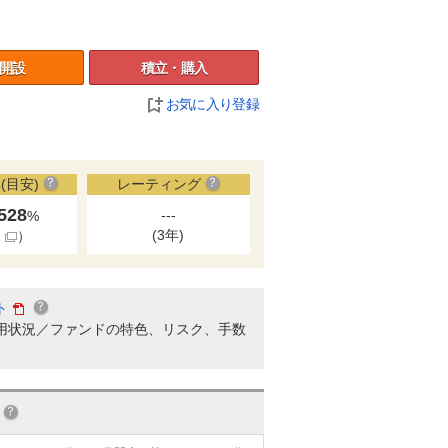
開設
積立・購入
お気に入り登録
(目安)
レーティング
.528
---
%
(3年)
細
）
ト
用状況／ファンドの特色、リスク、手数