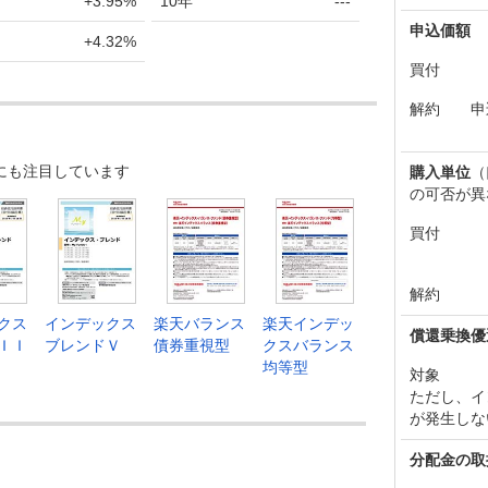
+3.95%
10年
---
申込価額
+4.32%
買付
解約
申
にも注目しています
購入単位
（
の可否が異
買付
解約
クス
インデックス
楽天バランス
楽天インデッ
償還乗換優
ＩＩ
ブレンドＶ
債券重視型
クスバランス
均等型
対象
ただし、イ
が発生しな
分配金の取