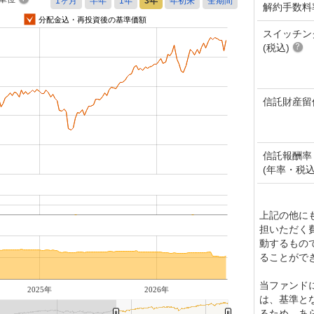
解約手数料
分配金込・再投資後の基準価額
スイッチン
(税込)
信託財産留
信託報酬率
(年率・税込
上記の他に
担いただく
動するもの
ることがで
当ファンド
2025年
2026年
は、基準と
るため、あ