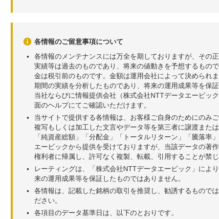
各情報のご留意事項について
各情報のメンテナンスには万全を期しておりますが、その正
実績等は過去のものであり、将来の値動きを予想するもので
金は税引前のものです。金額は運用会社によって決められま
期間の実績を分析したものであり、将来の運用成果等を保証
当社ならびに情報提供会社（株式会社NTTデータエービッ
面のヘルプにてご確認いただけます。
当サイトで提供する各情報は、お客様ご自身のためにのみご
複写もしくは加工した文言やデータ等を第三者に譲渡または
「純資産総額」「分配金」「トータルリターン」「騰落率」
エービックから提供を受けておりますが、当該データの著作
権利者に帰属し、許可なく複製、転載、引用することが禁じ
レーティングは、「株式会社NTTデータエービック」によ
来の運用成果等を保証したものではありません。
各情報は、記載した銘柄の取引を推奨し、勧誘するものでは
ださい。
各項目のデータ基準日は、以下のとおりです。