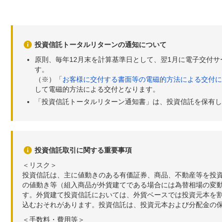
投資信託トータルリターンの通知について
原則、毎年12月末を計算基準日として、翌1月に電子交付
す。
（※）「
お客様に交付する書面等の電磁的方法による交付に
して電磁的方法による交付となります。
「投資信託トータルリターン通知書」は、投資信託を保有し
投資信託取引に関する重要事項
＜リスク＞
投資信託は、主に値動きのある有価証券、商品、不動産等を投
の値動き等（組入商品が外貨建てである場合には為替相場の変
す。外貨建て投資信託においては、外貨ベースでは投資元本を
込むおそれがあります。投資信託は、投資元本および分配金の
＜手数料・費用等＞