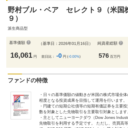
野村ブル・ベア セレクト９（米国
９）
派生商品型
基準価額
純資産総額
（基準日：2026年01月16日）
16,061
-0
576
円
前日比：
円 (
-0.00%
)
百万円
ファンドの特徴
・日々の基準価額の値動きが米国の株式市場全体
程度となる投資成果を目指して運用を行います。
・円建ての短期公社債等の短期有価証券を主要投
数を対象とした先物取引を主要取引対象とします
・主としてニューヨークダウ（Dow Jones Industr
先物取引を利用する予定です。 ただし、売買高