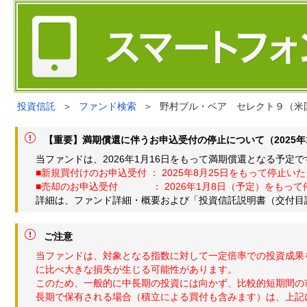
投資信託
＞
ファンド検索
＞
野村ブル・ベア セレクト９（米
【重要】満期償還に伴うお申込受付の停止について（2025年1
当ファンドは、2026年1月16日をもって満期償還となる予
■新規買付けのお申込受付 ： 2025年8月25日をもって停止い
■売却のお申込受付 ： 2026年1月8日（予定）をもって
詳細は、ファンド詳細・概要および「投資信託説明書（交付目
ご注意
当ファンドは、対象となる指数に対して一定倍率での投資成果
に比べ大きな損失が生じる可能性があります。
このため、一般的に中長期の投資には向かず、比較的短期間の
長期で保有される場合（積立による買付も含みます）は、上記