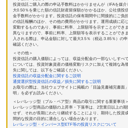
投資信託ご購入の際の申込手数料はかかりませんが（IFAを媒
大0.50％を乗じた額の信託財産留保額がかかるほか、公社債投
金手数料がかかります。投資信託の保有期間中に間接的にご負担い
の信託報酬のほか、その他の費用がかかります。運用成績に応
変動するものであり、事前に料率、上限額等を示すことができ
異なりますので、事前に料率、上限額等を表示することができませ
入される際は、申込金額に対して最大3.5％（税込:3.85％
確認ください。
＜その他＞
投資信託の購入価額によっては、収益分配金の一部ないしすべ
については、投資対象資産の価格変動リスクに加えて複雑な為
失に関しては、以下をご確認ください。
投資信託の収益分配金に関するご説明
通貨選択型投資信託の収益／損失に関するご説明
お取引の際は、当社ウェブサイトに掲載の「目論見書補完書面
明」を必ずお読みください。
＜レバレッジ型（ブル・ベア型）商品の取引に関する重要事項
レバレッジ型商品の価額の上昇率・下落率は、2営業日以上の
せず、それが長期にわたり継続することにより、期待した投資成
間的な投資の目的に適合しない場合があります。
レバレッジ型・インバース型ETF等の投資リスクについて