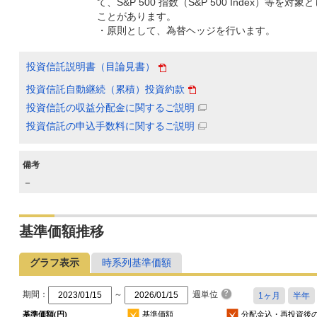
て、S&P 500 指数（S&P 500 Index）等
ことがあります。
・原則として、為替ヘッジを行います。
投資信託説明書（目論見書）
投資信託自動継続（累積）投資約款
投資信託の収益分配金に関するご説明
投資信託の申込手数料に関するご説明
備考
－
基準価額推移
グラフ表示
時系列基準価額
期間：
～
週単位
基準価額(円)
基準価額
分配金込・再投資後