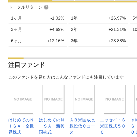
トータルリターン
1ヶ月
-1.02%
1年
+26.97%
5
3ヶ月
+4.69%
2年
+21.31%
1
6ヶ月
+12.16%
3年
+23.88%
注目ファンド
このファンドを見た方はこんなファンドにも注目しています
はじめてのＮ
はじめてのＮ
ＡＢ米国成長
ニッセイ・Ｓ
ｅ
ＩＳＡ・全世
ＩＳＡ・新興
株投信Ｃコー
米国株式５０
Ｓ
界株式
国株式
ス
０
０