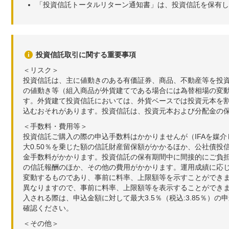
「投資信託トータルリターン通知書」は、投資信託を保有し
投資信託取引に関する重要事項
＜リスク＞
投資信託は、主に値動きのある有価証券、商品、不動産等を投
の値動き等（組入商品が外貨建てである場合には為替相場の変
す。外貨建て投資信託においては、外貨ベースでは投資元本を
込むおそれがあります。投資信託は、投資元本および分配金の
＜手数料・費用等＞
投資信託ご購入の際の申込手数料はかかりませんが（IFAを媒
大0.50％を乗じた額の信託財産留保額がかかるほか、公社債投
金手数料がかかります。投資信託の保有期間中に間接的にご負担い
の信託報酬のほか、その他の費用がかかります。運用成績に応
変動するものであり、事前に料率、上限額等を示すことができ
異なりますので、事前に料率、上限額等を表示することができませ
入される際は、申込金額に対して最大3.5％（税込:3.85％
確認ください。
＜その他＞