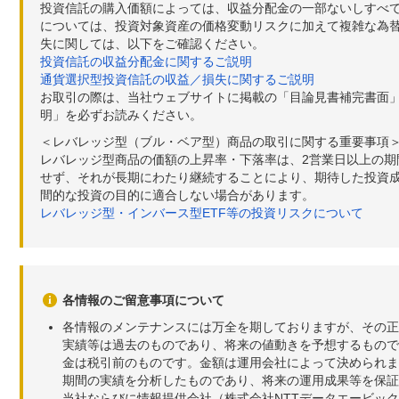
投資信託の購入価額によっては、収益分配金の一部ないしすべ
については、投資対象資産の価格変動リスクに加えて複雑な為
失に関しては、以下をご確認ください。
投資信託の収益分配金に関するご説明
通貨選択型投資信託の収益／損失に関するご説明
お取引の際は、当社ウェブサイトに掲載の「目論見書補完書面
明」を必ずお読みください。
＜レバレッジ型（ブル・ベア型）商品の取引に関する重要事項
レバレッジ型商品の価額の上昇率・下落率は、2営業日以上の
せず、それが長期にわたり継続することにより、期待した投資成
間的な投資の目的に適合しない場合があります。
レバレッジ型・インバース型ETF等の投資リスクについて
各情報のご留意事項について
各情報のメンテナンスには万全を期しておりますが、その正
実績等は過去のものであり、将来の値動きを予想するもので
金は税引前のものです。金額は運用会社によって決められま
期間の実績を分析したものであり、将来の運用成果等を保証
当社ならびに情報提供会社（株式会社NTTデータエービッ