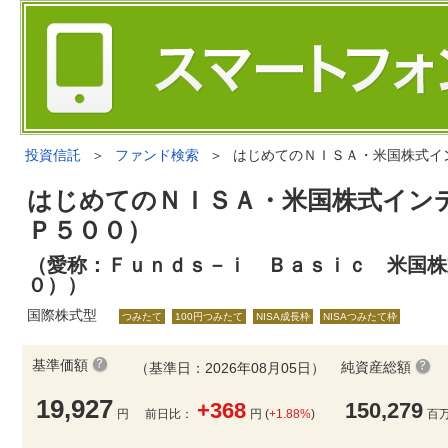
投資信託
＞
ファンド検索
＞
はじめてのＮＩＳＡ・米国株式イ
はじめてのＮＩＳＡ・米国株式イン
Ｐ５００）
（愛称：Ｆｕｎｄｓ－ｉ Ｂａｓｉｃ 米国株
０））
国際株式型
つみたて
100円つみたて
NISA成長枠
NISAつみたて枠
基準価額
純資産総額
（基準日：2026年08月05日）
19,927
+368
150,279
円
前日比：
円 (
+1.88%
)
百