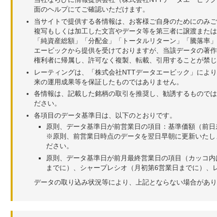
面のヘルプにてご確認いただけます。
当サイトで提供する各情報は、お客様ご自身のためにのみご
複写もしくは加工した文言やデータ等を第三者に譲渡または
「純資産総額」「分配金」「トータルリターン」「騰落率」
エービックから提供を受けておりますが、当該データの著作
権利者に帰属し、許可なく複製、転載、引用することが禁じ
レーティングは、「株式会社NTTデータエービック」によ
来の運用成果等を保証したものではありません。
各情報は、記載した銘柄の取引を推奨し、勧誘するものでは
ださい。
各項目のデータ基準日は、以下のとおりです。
原則、データ基準日が前営業日の項目：基準価額（前日
※原則、前営業日時点のデータを翌日早朝に更新いたし
ださい。
原則、データ基準日が前月最終営業日の項目（カッコ内
までに）、シャープレシオ（月初第6営業日までに）、レ
データの取り込み状況等により、上記とならない場合があり