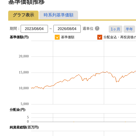
基準価額推移
グラフ表示
時系列基準価額
期間：
～
週単位
基準価額(円)
基準価額
分配金込・再投資後
20,000
15,000
10,000
5,000
分配金(円)
5
0
純資産総額(百万円)