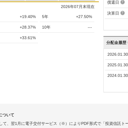
償還日
9
-726
-0.76%
1,317,772
2026年07月末現在
決算日
5
+309
+0.32%
1,327,259
+19.40%
5年
+27.50%
6
+783
+0.83%
1,322,297
+28.37%
10年
---
3
+245
+0.26%
1,308,729
+33.61%
分配金履歴
8
+181
+0.19%
1,302,661
2026.01.30
7
+1,348
+1.45%
1,298,838
2025.01.30
9
+175
+0.19%
1,280,292
2024.01.30
4
-858
-0.92%
1,277,132
2
+1,031
+1.11%
1,285,888
1
+803
+0.87%
1,271,647
8
+1,702
+1.89%
1,260,309
について
6
+425
+0.47%
1,237,533
として、翌1月に電子交付サービス（※）によりPDF形式で「投資信託ト