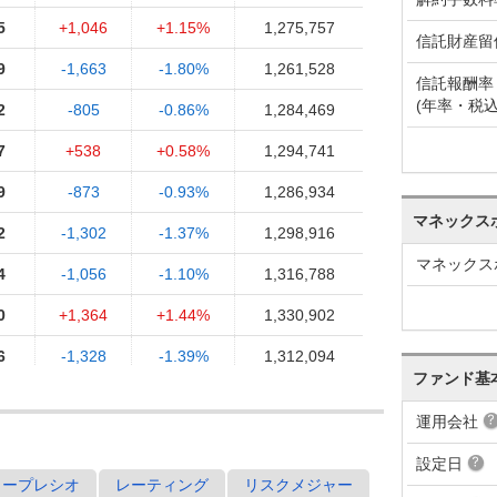
5
+1,046
+1.15%
1,275,757
信託財産留
9
-1,663
-1.80%
1,261,528
信託報酬率
(年率・税込
2
-805
-0.86%
1,284,469
7
+538
+0.58%
1,294,741
9
-873
-0.93%
1,286,934
マネックス
2
-1,302
-1.37%
1,298,916
マネックス
4
-1,056
-1.10%
1,316,788
0
+1,364
+1.44%
1,330,902
6
-1,328
-1.39%
1,312,094
ファンド基
4
-1,456
-1.50%
1,330,344
運用会社
0
+1,088
+1.13%
1,349,741
設定日
2
+1,073
+1.13%
1,334,618
ャープレシオ
レーティング
リスクメジャー