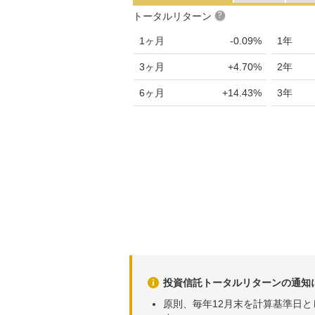
2026年07月14日
95,17
トータルリターン
2026年07月13日
95,90
1ヶ月
-0.09%
1年
2026年07月10日
95,59
3ヶ月
+4.70%
2年
2026年07月09日
94,81
6ヶ月
+14.43%
3年
2026年07月08日
94,56
2026年07月07日
94,38
2026年07月06日
93,03
2026年07月03日
92,86
2026年07月02日
93,72
2026年07月01日
92,69
2026年06月30日
91,88
投資信託トータルリターンの通知
2026年06月29日
90,18
原則、毎年12月末を計算基準日