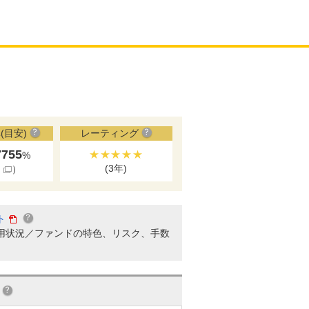
(目安)
レーティング
7755
★★★★★
%
(3年)
細
）
ト
用状況／ファンドの特色、リスク、手数