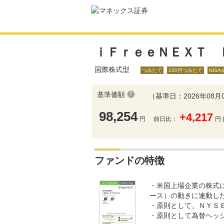
ｉＦｒｅｅＮＥＸＴ 
国際株式型
つみたて
100円つみたて
NIS
基準価額
（基準日：2026年08月
98,254
+4,217
円
前日比：
円 
ファンドの特徴
・米国上場企業の株式
ース）の動きに連動し
・原則として、ＮＹＳ
・原則として為替ヘッ