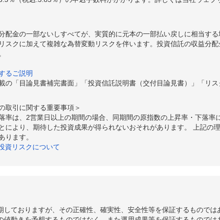
2
-1,161
-1.25%
1,255,234
3
+1,390
+1.51%
1,265,236
分配金の一部ないしすべてが、実質的に元本の一部払い戻しに相当する
3
-4,930
-5.10%
1,245,442
リスクに加えて複雑な為替変動リスクを伴います。投資信託の収益分配
。
3
-2,162
-2.19%
1,312,064
するご説明
5
-1,241
-1.24%
1,339,998
載の「目論見書補完書面」「投資信託説明書（交付目論見書）」「リス
36
-237
-0.24%
1,355,387
の取引に関する重要事項＞
73
+1,549
+1.57%
1,354,119
落率は、2営業日以上の期間の場合、同期間の原指数の上昇率・下落率
とにより、期待した投資成果が得られないおそれがあります。 上記の
4
+1,904
+1.96%
1,332,371
あります。
の投資リスクについて
0
+871
+0.91%
1,306,409
9
+957
+1.01%
1,294,791
2
+2,798
+3.03%
1,282,070
4
+62
+0.07%
1,244,344
期しておりますが、その正確性、確実性、安全性等を保証するものでは
の値動きを予想するものではなく、また運用成果等を保証するものでは