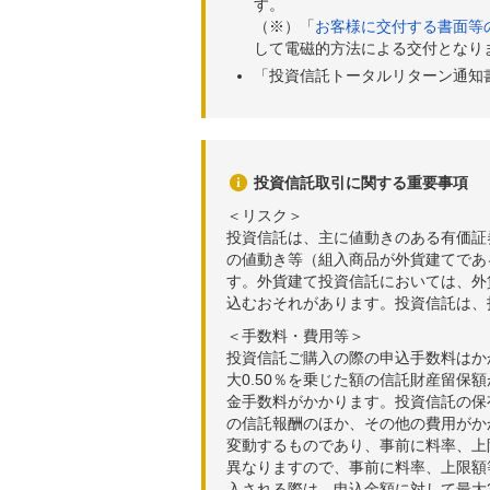
す。
2026年06月26日
89,76
（※）「
お客様に交付する書面等
して電磁的方法による交付となり
2026年06月25日
90,47
「投資信託トータルリターン通知
2026年06月24日
91,11
2026年06月23日
93,40
2026年06月22日
95,90
投資信託取引に関する重要事項
＜リスク＞
2026年06月19日
95,65
投資信託は、主に値動きのある有価証
の値動き等（組入商品が外貨建てであ
2026年06月18日
92,68
す。外貨建て投資信託においては、外
2026年06月17日
93,48
込むおそれがあります。投資信託は、
＜手数料・費用等＞
2026年06月16日
95,34
投資信託ご購入の際の申込手数料はか
大0.50％を乗じた額の信託財産留保
2026年06月15日
91,17
金手数料がかかります。投資信託の保有
の信託報酬のほか、その他の費用がか
2026年06月12日
91,95
変動するものであり、事前に料率、上
2026年06月11日
89,78
異なりますので、事前に料率、上限額
入される際は、申込金額に対して最大3