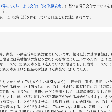
1
-714
-0.79%
1,230,909
の電磁的方法による交付に係る取扱規定
」に基づき電子交付サービスを
ます。
5
-636
-0.70%
1,240,730
書」は、投資信託を保有している口座ごとに通知されます。
1
-2,294
-2.46%
1,250,591
5
-2,500
-2.61%
1,283,232
5
+249
+0.26%
1,317,580
6
+2,975
+3.21%
1,314,135
券、商品、不動産等を投資対象としています。投資信託の基準価額は、
る場合には為替相場の変動を含む）の影響により上下するため、これに
1
-805
-0.86%
1,272,537
貨ベースでは投資元本を割り込んでいない場合でも、円換算ベースでは
6
-1,858
-1.95%
1,283,340
投資元本および分配金の保証された商品ではありません。
4
+4,166
+4.57%
1,307,382
かりませんが（IFAを媒介した取引を除く）、換金時に直接ご負担いた
額がかかるほか、公社債投信については、換金時に取得時期に応じ1万口に
8
-777
-0.84%
1,247,253
期間中に間接的にご負担いただく費用として、純資産総額に対して最大年率
かります。運用成績に応じた成功報酬等がかかる場合があります。その
5
+2,168
+2.41%
1,257,375
限額等を示すことができません。手数料（費用）の合計額については、
7
-2,245
-2.44%
1,226,421
等を表示することができません。IFAコースをご利用のお客様について、
.5％（税込:3.85％）の申込手数料がかかります。詳しくは当社ウェ