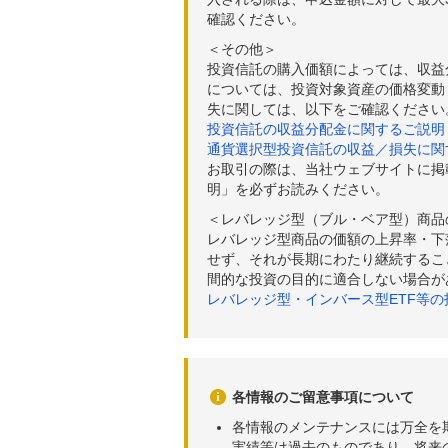
2026年06月10日
92,03
確認ください。
＜その他＞
2026年06月09日
93,19
投資信託の購入価額によっては、収益
2026年06月08日
91,80
については、投資対象資産の価格変動
失に関しては、以下をご確認ください
2026年06月05日
96,73
投資信託の収益分配金に関するご説明
通貨選択型投資信託の収益／損失に関
2026年06月04日
98,89
お取引の際は、当社ウェブサイトに掲
明」を必ずお読みください。
2026年06月03日
100,1
＜レバレッジ型（ブル・ベア型）商品
2026年06月02日
100,3
レバレッジ型商品の価額の上昇率・下
せず、それが長期にわたり継続するこ
2026年06月01日
98,82
間的な投資の目的に適合しない場合が
レバレッジ型・インバース型ETF等
2026年05月29日
96,92
2026年05月28日
96,04
2026年05月27日
95,09
各情報のご留意事項について
2026年05月26日
92,29
各情報のメンテナンスには万全を
実績等は過去のものであり、将来