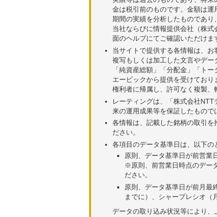
2026年05月25日
92,23
金は税引前のものです。金額は運
期間の実績を分析したものであり
2026年05月22日
92,91
当社ならびに情報提供会社（株式
面のヘルプにてご確認いただけま
2026年05月21日
92,22
当サイトで提供する各情報は、お
2026年05月20日
90,97
複写もしくは加工した文言やデー
「純資産総額」「分配金」「トー
2026年05月19日
91,65
エービックから提供を受けており
権利者に帰属し、許可なく複製、
2026年05月18日
92,37
レーティングは、「株式会社NT
来の運用成果等を保証したもので
2026年05月15日
93,75
各情報は、記載した銘柄の取引を
2026年05月14日
92,75
ださい。
各項目のデータ基準日は、以下の
2026年05月13日
91,44
原則、データ基準日が前営業
※原則、前営業日時点のデー
2026年05月12日
91,86
ださい。
2026年05月11日
91,53
原則、データ基準日が前月最
までに）、シャープレシオ（月
2026年05月08日
89,21
データの取り込み状況等により、