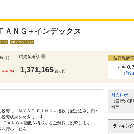
ＦＡＮＧ＋インデックス
A成長枠
NISAつみたて枠
純資産総額
05日）
信託報酬率
0.
年率
1,371,165
(
+4.48%
)
百万円
（
詳
月次レポー
（最新の運
料等）
に投資し、ＮＹＳＥ ＦＡＮＧ＋指数（配当込み、円ベ
た投資成果をめざします。
Ｅ ＦＡＮＧ＋指数を構成する全銘柄に投資します。
ランキング
ジを行いません。