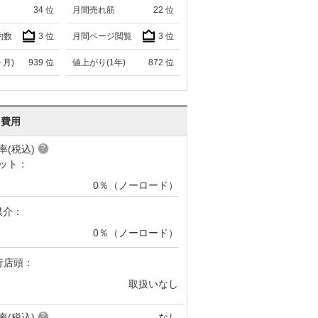
34
位
月間売れ筋
22
位
約数
3
位
月間ページ閲覧
3
位
ヶ月)
939
位
値上がり(1年)
872
位
･費用
率(税込)
ット：
0％（ノーロード）
媒介：
0％（ノーロード）
行店頭：
取扱いなし
率(税込)
なし