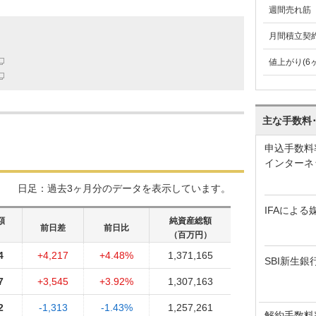
週間売れ筋
月間積立契
値上がり(6
主な手数料
申込手数料
インターネ
日足：過去3ヶ月分のデータを表示しています。
IFAによる
額
純資産総額
前日差
前日比
）
（百万円）
4
+4,217
+4.48%
1,371,165
SBI新生銀
7
+3,545
+3.92%
1,307,163
2
-1,313
-1.43%
1,257,261
解約手数料