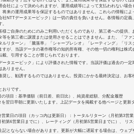
2
-687
-0.74%
1,243,188
用会社によって決められますが、運用成績等によって支払われない場合
、将来の運用成果等を保証するものではありません。これらの情報によ
9
+694
+0.75%
1,251,863
会社NTTデータエービック）は一切の責任を負いません。各情報の定義
す。
5
+1,251
+1.38%
1,241,797
客様ご自身のためにのみご利用いただくものであり、第三者への提供、
4
-683
-0.75%
1,224,562
タ等を第三者に譲渡または使用させることはできません。また、「ファ
タルリターン」「騰落率」「シャープレシオ」「レーティング」「リスク
7
-717
-0.78%
1,233,338
ますが、当該データの著作権等の知的所有権、その他一切の権利は株式会
転載、引用することが禁じられております。
4
-1,382
-1.47%
1,241,908
Tデータエービック」により評価された情報です。当該評価は過去の一定
はありません。
6
+997
+1.07%
1,260,454
推奨し、勧誘するものではありません。投資にかかる最終決定は、お客
9
+1,315
+1.44%
1,246,985
とおりです。
4
-423
-0.46%
1,227,961
日の項目：基準価額（前日差、前日比）、純資産総額、分配金履歴
タを翌日早朝に更新いたします。上記データを掲載する他ページと更新
7
+337
+0.37%
1,233,183
0
+2,316
+2.60%
1,225,643
終営業日の項目（カッコ内は更新日）：トータルリターン（月初第3営業
初第6営業日までに）、レーティング（月初第5営業日までに）、 リス
4
+91
+0.10%
1,189,807
上記とならない場合があります。更新が大幅に遅延する場合は、ウェブ