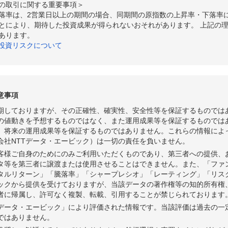
の取引に関する重要事項＞
落率は、2営業日以上の期間の場合、同期間の原指数の上昇率・下落率
とにより、期待した投資成果が得られないおそれがあります。 上記の
あります。
の投資リスクについて
意事項
期しておりますが、その正確性、確実性、安全性等を保証するものでは
の値動きを予想するものではなく、また運用成果等を保証するものでは
、将来の運用成果等を保証するものではありません。これらの情報によ
会社NTTデータ・エービック）は一切の責任を負いません。
客様ご自身のためにのみご利用いただくものであり、第三者への提供、
タ等を第三者に譲渡または使用させることはできません。また、「ファ
タルリターン」「騰落率」「シャープレシオ」「レーティング」「リス
ビックから提供を受けておりますが、当該データの著作権等の知的所有権
者に帰属し、許可なく複製、転載、引用することが禁じられております
Tデータ・エービック」により評価された情報です。当該評価は過去の一
ではありません。