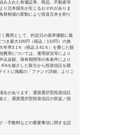
組み入れた有価証券、商品、不動産等
より元本損失が生じるおそれがありま
為替相場の変動により投資元本を割り
だく費用として、約定日の基準価額に最
つき最大100円（税込：110円）の換
3.1％（税込:3.41％）を乗じた額
他費用については、運用状況等により
申込金額、保有期間等の各条件により
IFAを媒介した取引から投資信託を購
ブサイトに掲載の「ファンド詳細」よりご
場合があります。通貨選択型投資信託
金と、通貨選択型投資信託の収益／損
ク・手数料などの重要事項に関する説