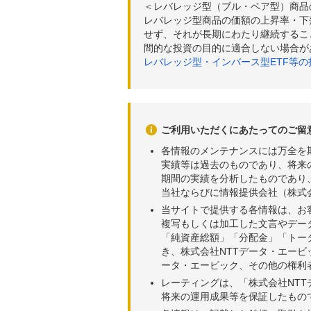
＜レバレッジ型（ブル・ベア型）商品
レバレッジ型商品の価額の上昇率・下
せず、それが長期にわたり継続するこ
間的な投資の目的に適合しない場合が
レバレッジ型・インバース型ETF等
ご利用いただくにあたってのご留
各情報のメンテナンスには万全を
実績等は過去のものであり、将来
期間の実績を分析したものであり
当社ならびに情報提供会社（株式
当サイトで提供する各情報は、お
複写もしくは加工した文言やデー
「純資産総額」「分配金」「トー
き、株式会社NTTデータ・エー
ータ・エービック、その他の権利
レーティングは、「株式会社NT
将来の運用成果等を保証したもの