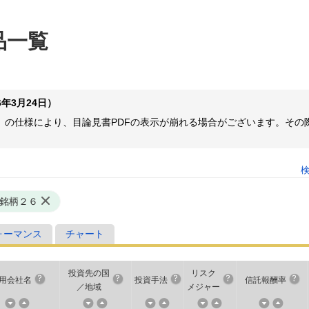
品一覧
年3月24日）
ome等）の仕様により、目論見書PDFの表示が崩れる場合がございます。
銘柄２６
ォーマンス
チャート
投資先の国
リスク
用会社名
投資手法
信託報酬率
／地域
メジャー