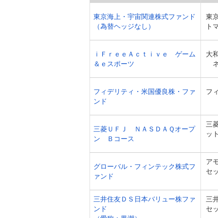
東京海上・宇宙関連株式ファンド
東
（為替ヘッジなし）
ト
ｉＦｒｅｅＡｃｔｉｖｅ ゲーム
大
＆ｅスポーツ
フィデリティ・米国優良株・ファ
フ
ンド
三
三菱ＵＦＪ ＮＡＳＤＡＱオープ
ッ
ン Ｂコース
ア
グローバル・フィンテック株式フ
セ
ァンド
三井住友ＤＳ日本バリュー株ファ
三
ンド
セ