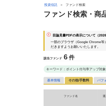
投資信託
＞
ファンド検索
ファンド検索・商
目論見書PDFの表示について（2026
一部のブラウザ（Google Chr
だきますようお願いいたします。
6
件
該当ファンド
キーワード：ポイント付与率アップ対象
基本情報
その他/手数料
パフ
ファンド名
運