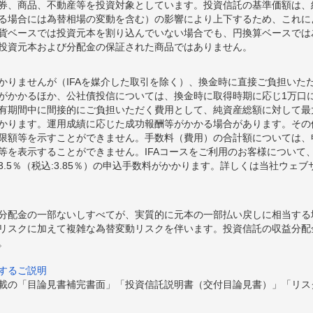
券、商品、不動産等を投資対象としています。投資信託の基準価額は、
る場合には為替相場の変動を含む）の影響により上下するため、これに
貨ベースでは投資元本を割り込んでいない場合でも、円換算ベースでは
投資元本および分配金の保証された商品ではありません。
かりませんが（IFAを媒介した取引を除く）、換金時に直接ご負担いた
額がかかるほか、公社債投信については、換金時に取得時期に応じ1万口に
期間中に間接的にご負担いただく費用として、純資産総額に対して最大年率
かります。運用成績に応じた成功報酬等がかかる場合があります。その
限額等を示すことができません。手数料（費用）の合計額については、
等を表示することができません。IFAコースをご利用のお客様について、
.5％（税込:3.85％）の申込手数料がかかります。詳しくは当社ウェ
分配金の一部ないしすべてが、実質的に元本の一部払い戻しに相当する
リスクに加えて複雑な為替変動リスクを伴います。投資信託の収益分配
。
するご説明
載の「目論見書補完書面」「投資信託説明書（交付目論見書）」「リス