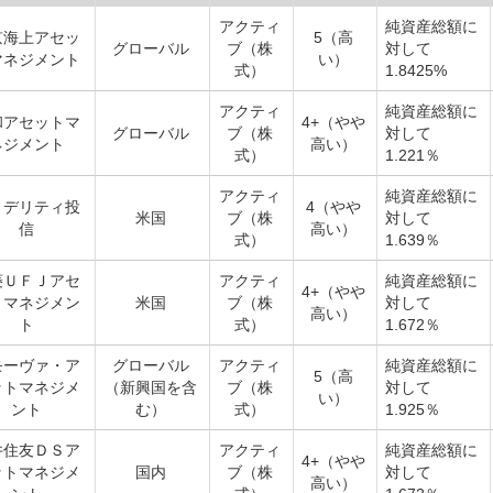
アクティ
純資産総額に
京海上アセッ
5（高
グローバル
ブ（株
対して
マネジメント
い）
式）
1.8425%
アクティ
純資産総額に
和アセットマ
4+（やや
グローバル
ブ（株
対して
ネジメント
高い）
式）
1.221％
アクティ
純資産総額に
ィデリティ投
4（やや
米国
ブ（株
対して
信
高い）
式）
1.639％
菱ＵＦＪアセ
アクティ
純資産総額に
4+（やや
トマネジメン
米国
ブ（株
対して
高い）
ト
式）
1.672％
モーヴァ・ア
グローバル
アクティ
純資産総額に
5（高
ットマネジメ
（新興国を含
ブ（株
対して
い）
ント
む）
式）
1.925％
井住友ＤＳア
アクティ
純資産総額に
4+（やや
ットマネジメ
国内
ブ（株
対して
高い）