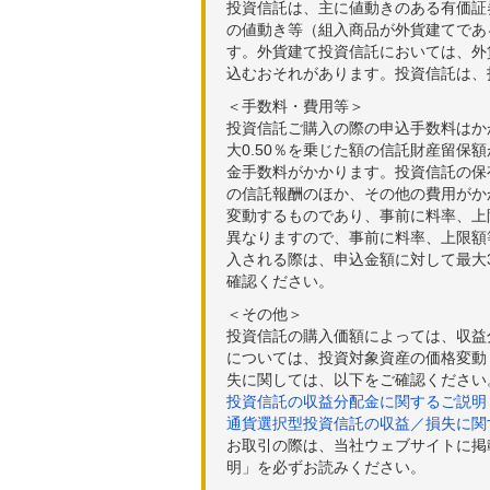
投資信託は、主に値動きのある有価証
の値動き等（組入商品が外貨建てであ
す。外貨建て投資信託においては、外
込むおそれがあります。投資信託は、
＜手数料・費用等＞
投資信託ご購入の際の申込手数料はか
大0.50％を乗じた額の信託財産留保
金手数料がかかります。投資信託の保有
の信託報酬のほか、その他の費用がか
変動するものであり、事前に料率、上
異なりますので、事前に料率、上限額
入される際は、申込金額に対して最大3
確認ください。
＜その他＞
投資信託の購入価額によっては、収益
については、投資対象資産の価格変動
失に関しては、以下をご確認ください
投資信託の収益分配金に関するご説明
通貨選択型投資信託の収益／損失に関
お取引の際は、当社ウェブサイトに掲
明」を必ずお読みください。