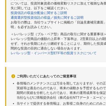
については、投資対象資産の価格変動リスクに加えて複雑な為
失に関しては、以下をご確認ください。
投資信託の収益分配金に関するご説明
通貨選択型投資信託の収益／損失に関するご説明
お取引の際は、当社ウェブサイトに掲載の「目論見書補完書面
明」を必ずお読みください。
＜レバレッジ型（ブル・ベア型）商品の取引に関する重要事項
レバレッジ型商品の価額の上昇率・下落率は、2営業日以上の
せず、それが長期にわたり継続することにより、期待した投資成
間的な投資の目的に適合しない場合があります。
レバレッジ型・インバース型ETF等の投資リスクについて
ご利用いただくにあたってのご留意事項
各情報のメンテナンスには万全を期しておりますが、その正
実績等は過去のものであり、将来の値動きを予想するもので
期間の実績を分析したものであり、将来の運用成果等を保証
当社ならびに情報提供会社（株式会社NTTデータ・エービ
当サイトで提供する各情報は、お客様ご自身のためにのみご