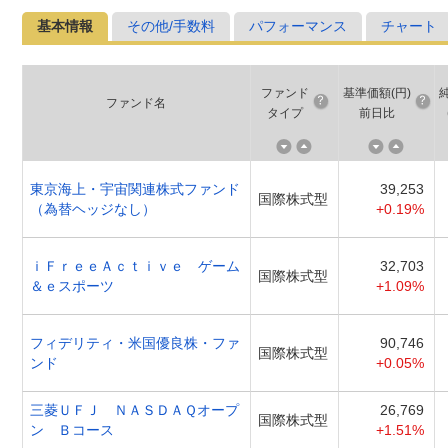
基本情報
その他/手数料
パフォーマンス
チャート
ファンド
基準価額(円)
ファンド名
タイプ
前日比
東京海上・宇宙関連株式ファンド
39,253
国際株式型
（為替ヘッジなし）
+0.19%
ｉＦｒｅｅＡｃｔｉｖｅ ゲーム
32,703
国際株式型
＆ｅスポーツ
+1.09%
フィデリティ・米国優良株・ファ
90,746
国際株式型
ンド
+0.05%
三菱ＵＦＪ ＮＡＳＤＡＱオープ
26,769
国際株式型
ン Ｂコース
+1.51%