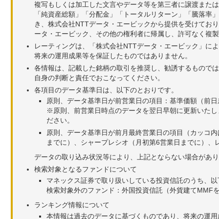
複写もしくは加工した文言やデータ等を第三者に譲渡または
「純資産総額」「分配金」「トータルリターン」「騰落率」
き、株式会社NTTデータ・エービックから提供を受けてお
ータ・エービック、その他の権利者に帰属し、許可なく複製
レーティングは、「株式会社NTTデータ・エービック」に
将来の運用成果等を保証したものではありません。
各情報は、記載した銘柄の取引を推奨し、勧誘するものでは
自身の判断と責任でおこなってください。
各項目のデータ基準日は、以下のとおりです。
原則、データ基準日が前営業日の項目：基準価額（前日
※原則、前営業日時点のデータを翌日早朝に更新いたし
ださい。
原則、データ基準日が前月最終営業日の項目（カッコ内
までに）、シャープレシオ（月初第6営業日までに）、レ
データの取り込み状況等により、上記とならない場合があり
検索対象となるファンドについて
マネックス証券で取り扱いしている投資信託のうち、以
検索対象外のファンド：外国投資信託（外貨建てMMF
ランキング情報について
本情報は過去のデータに基づくものであり、将来の運用