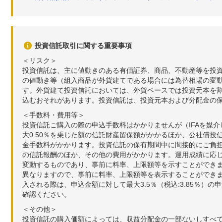
投資信託取引に関する重要事項
＜リスク＞
投資信託は、主に値動きのある有価証券、商品、不動産等を投
の値動き等（組入商品が外貨建てである場合には為替相場の変
す。外貨建て投資信託においては、外貨ベースでは投資元本を
込むおそれがあります。投資信託は、投資元本および分配金の
＜手数料・費用等＞
投資信託ご購入の際の申込手数料はかかりませんが（IFAを媒
大0.50％を乗じた額の信託財産留保額がかかるほか、公社債投
金手数料がかかります。投資信託の保有期間中に間接的にご負担い
の信託報酬のほか、その他の費用がかかります。運用成績に応
変動するものであり、事前に料率、上限額等を示すことができ
異なりますので、事前に料率、上限額等を表示することができませ
入される際は、申込金額に対して最大3.5％（税込:3.85％
確認ください。
＜その他＞
投資信託の購入価額によっては、収益分配金の一部ないしすべ