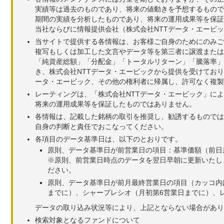
実績等は過去のものであり、将来の値動きを予想するもので
期間の実績を分析したものであり、将来の運用成果等を保証
当社ならびに情報提供会社（株式会社NTTデータ・エービ
当サイトで提供する各情報は、お客様ご自身のためにのみご
複写もしくは加工した文言やデータ等を第三者に譲渡または
「純資産総額」「分配金」「トータルリターン」「騰落率」
き、株式会社NTTデータ・エービックから提供を受けてお
ータ・エービック、その他の権利者に帰属し、許可なく複製
レーティングは、「株式会社NTTデータ・エービック」に
将来の運用成果等を保証したものではありません。
各情報は、記載した銘柄の取引を推奨し、勧誘するものでは
自身の判断と責任でおこなってください。
各項目のデータ基準日は、以下のとおりです。
原則、データ基準日が前営業日の項目：基準価額（前日
※原則、前営業日時点のデータを翌日早朝に更新いたし
ださい。
原則、データ基準日が前月最終営業日の項目（カッコ内
までに）、シャープレシオ（月初第6営業日までに）、レ
データの取り込み状況等により、上記とならない場合があり
検索対象となるファンドについて