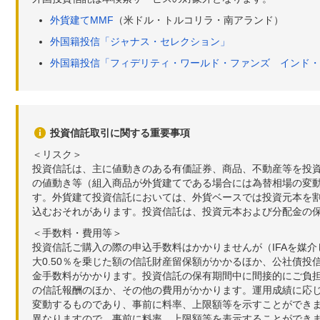
外貨建てMMF
（米ドル・トルコリラ・南アランド）
外国籍投信「ジャナス・セレクション」
外国籍投信「フィデリティ・ワールド・ファンズ インド・
投資信託取引に関する重要事項
＜リスク＞
投資信託は、主に値動きのある有価証券、商品、不動産等を投
の値動き等（組入商品が外貨建てである場合には為替相場の変
す。外貨建て投資信託においては、外貨ベースでは投資元本を
込むおそれがあります。投資信託は、投資元本および分配金の
＜手数料・費用等＞
投資信託ご購入の際の申込手数料はかかりませんが（IFAを媒
大0.50％を乗じた額の信託財産留保額がかかるほか、公社債投
金手数料がかかります。投資信託の保有期間中に間接的にご負担い
の信託報酬のほか、その他の費用がかかります。運用成績に応
変動するものであり、事前に料率、上限額等を示すことができ
異なりますので、事前に料率、上限額等を表示することができませ