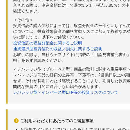
入される際は、申込金額に対して最大3.5％（税込:3.85％
確認ください。
＜その他＞
投資信託の購入価額によっては、収益分配金の一部ないしすべ
については、投資対象資産の価格変動リスクに加えて複雑な為
失に関しては、以下をご確認ください。
投資信託の収益分配金に関するご説明
通貨選択型投資信託の収益／損失に関するご説明
お取引の際は、当社ウェブサイトに掲載の「目論見書補完書面
明」を必ずお読みください。
＜レバレッジ型（ブル・ベア型）商品の取引に関する重要事項
レバレッジ型商品の価額の上昇率・下落率は、2営業日以上の
せず、それが長期にわたり継続することにより、期待した投資成
間的な投資の目的に適合しない場合があります。
レバレッジ型・インバース型ETF等の投資リスクについて
ご利用いただくにあたってのご留意事項
各情報のメンテナンスには万全を期しておりますが、その正