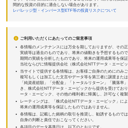
間的な投資の目的に適合しない場合があります。
レバレッジ型・インバース型ETF等の投資リスクについて
ご利用いただくにあたってのご留意事項
各情報のメンテナンスには万全を期しておりますが、その正
実績等は過去のものであり、将来の値動きを予想するもので
期間の実績を分析したものであり、将来の運用成果等を保証
当社ならびに情報提供会社（株式会社NTTデータ・エービ
当サイトで提供する各情報は、お客様ご自身のためにのみご
複写もしくは加工した文言やデータ等を第三者に譲渡または
「純資産総額」「分配金」「トータルリターン」「騰落率」
き、株式会社NTTデータ・エービックから提供を受けてお
ータ・エービック、その他の権利者に帰属し、許可なく複製
レーティングは、「株式会社NTTデータ・エービック」に
将来の運用成果等を保証したものではありません。
各情報は、記載した銘柄の取引を推奨し、勧誘するものでは
自身の判断と責任でおこなってください。
各項目のデータ基準日は、以下のとおりです。