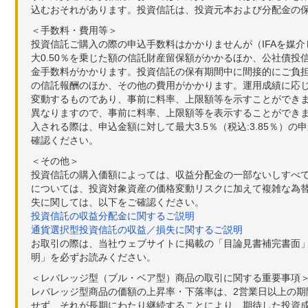
込むおそれがあります。投資信託は、投資元本および分配金の
＜手数料・費用等＞
投資信託ご購入の際の申込手数料はかかりませんが（IFAを媒
大0.50％を乗じた額の信託財産留保額がかかるほか、公社債投
金手数料がかかります。投資信託の保有期間中に間接的にご負担い
の信託報酬のほか、その他の費用がかかります。運用成績に応
変動するものであり、事前に料率、上限額等を示すことができ
異なりますので、事前に料率、上限額等を表示することができませ
入される際は、申込金額に対して最大3.5％（税込:3.85％
確認ください。
＜その他＞
投資信託の購入価額によっては、収益分配金の一部ないしすべ
については、投資対象資産の価格変動リスクに加えて複雑な為
失に関しては、以下をご確認ください。
投資信託の収益分配金に関するご説明
通貨選択型投資信託の収益／損失に関するご説明
お取引の際は、当社ウェブサイトに掲載の「目論見書補完書面
明」を必ずお読みください。
＜レバレッジ型（ブル・ベア型）商品の取引に関する重要事項
レバレッジ型商品の価額の上昇率・下落率は、2営業日以上の
せず、それが長期にわたり継続することにより、期待した投資成