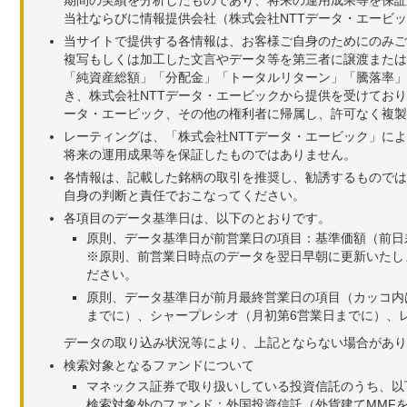
期間の実績を分析したものであり、将来の運用成果等を保証
当社ならびに情報提供会社（株式会社NTTデータ・エービ
当サイトで提供する各情報は、お客様ご自身のためにのみご
複写もしくは加工した文言やデータ等を第三者に譲渡または
「純資産総額」「分配金」「トータルリターン」「騰落率」
き、株式会社NTTデータ・エービックから提供を受けてお
ータ・エービック、その他の権利者に帰属し、許可なく複製
レーティングは、「株式会社NTTデータ・エービック」に
将来の運用成果等を保証したものではありません。
各情報は、記載した銘柄の取引を推奨し、勧誘するものでは
自身の判断と責任でおこなってください。
各項目のデータ基準日は、以下のとおりです。
原則、データ基準日が前営業日の項目：基準価額（前日
※原則、前営業日時点のデータを翌日早朝に更新いたし
ださい。
原則、データ基準日が前月最終営業日の項目（カッコ内
までに）、シャープレシオ（月初第6営業日までに）、レ
データの取り込み状況等により、上記とならない場合があり
検索対象となるファンドについて
マネックス証券で取り扱いしている投資信託のうち、以
検索対象外のファンド：外国投資信託（外貨建てMMF