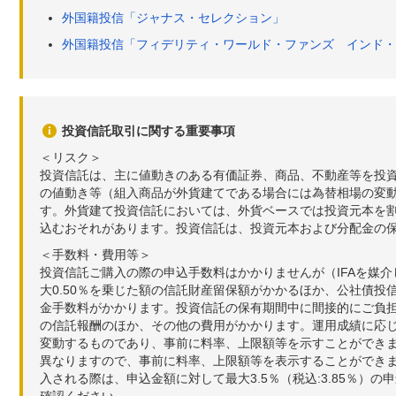
外国籍投信「ジャナス・セレクション」
外国籍投信「フィデリティ・ワールド・ファンズ インド・
投資信託取引に関する重要事項
＜リスク＞
投資信託は、主に値動きのある有価証券、商品、不動産等を投
の値動き等（組入商品が外貨建てである場合には為替相場の変
す。外貨建て投資信託においては、外貨ベースでは投資元本を
込むおそれがあります。投資信託は、投資元本および分配金の
＜手数料・費用等＞
投資信託ご購入の際の申込手数料はかかりませんが（IFAを媒
大0.50％を乗じた額の信託財産留保額がかかるほか、公社債投
金手数料がかかります。投資信託の保有期間中に間接的にご負担い
の信託報酬のほか、その他の費用がかかります。運用成績に応
変動するものであり、事前に料率、上限額等を示すことができ
異なりますので、事前に料率、上限額等を表示することができませ
入される際は、申込金額に対して最大3.5％（税込:3.85％