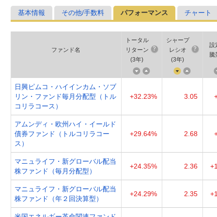
基本情報
その他/手数料
パフォーマンス
チャート
トータル
シャープ
設
ファンド名
リターン
レシオ
騰
(
3年
)
(
3年
)
日興ピムコ・ハイインカム・ソブ
リン・ファンド毎月分配型（トル
+32.23%
3.05
コリラコース）
アムンディ・欧州ハイ・イールド
債券ファンド（トルコリラコー
+29.64%
2.68
ス）
マニュライフ・新グローバル配当
+24.35%
2.36
+
株ファンド（毎月分配型）
マニュライフ・新グローバル配当
+24.29%
2.35
+
株ファンド（年２回決算型）
米国エネルギー革命関連ファンド