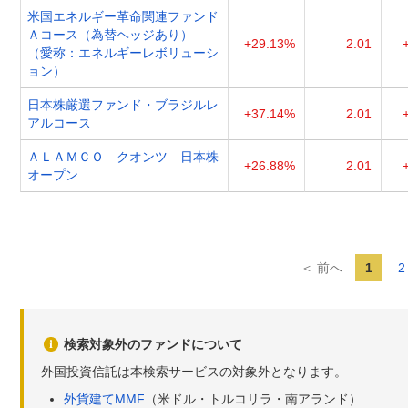
米国エネルギー革命関連ファンド
Ａコース（為替ヘッジあり）
+29.13%
2.01
（愛称：エネルギーレボリューシ
ョン）
日本株厳選ファンド・ブラジルレ
+37.14%
2.01
アルコース
ＡＬＡＭＣＯ クオンツ 日本株
+26.88%
2.01
オープン
＜ 前へ
1
2
検索対象外のファンドについて
外国投資信託は本検索サービスの対象外となります。
外貨建てMMF
（米ドル・トルコリラ・南アランド）