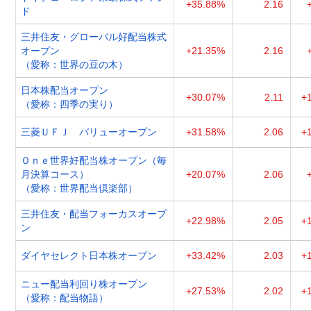
+35.88%
2.16
ド
三井住友・グローバル好配当株式
オープン
+21.35%
2.16
（愛称：世界の豆の木）
日本株配当オープン
+30.07%
2.11
+
（愛称：四季の実り）
三菱ＵＦＪ バリューオープン
+31.58%
2.06
+
Ｏｎｅ世界好配当株オープン（毎
月決算コース）
+20.07%
2.06
（愛称：世界配当倶楽部）
三井住友・配当フォーカスオープ
+22.98%
2.05
+
ン
ダイヤセレクト日本株オープン
+33.42%
2.03
+
ニュー配当利回り株オープン
+27.53%
2.02
+
（愛称：配当物語）