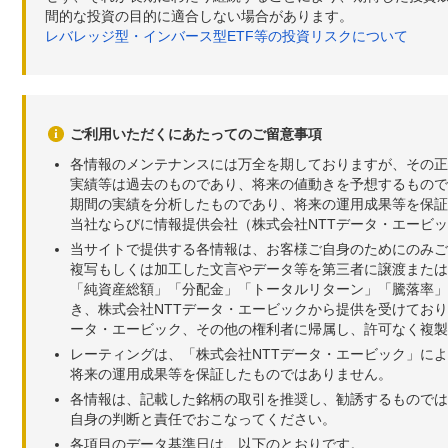
間的な投資の目的に適合しない場合があります。
レバレッジ型・インバース型ETF等の投資リスクについて
ご利用いただくにあたってのご留意事項
各情報のメンテナンスには万全を期しておりますが、その正
実績等は過去のものであり、将来の値動きを予想するもので
期間の実績を分析したものであり、将来の運用成果等を保証
当社ならびに情報提供会社（株式会社NTTデータ・エービ
当サイトで提供する各情報は、お客様ご自身のためにのみご
複写もしくは加工した文言やデータ等を第三者に譲渡または
「純資産総額」「分配金」「トータルリターン」「騰落率」
き、株式会社NTTデータ・エービックから提供を受けてお
ータ・エービック、その他の権利者に帰属し、許可なく複製
レーティングは、「株式会社NTTデータ・エービック」に
将来の運用成果等を保証したものではありません。
各情報は、記載した銘柄の取引を推奨し、勧誘するものでは
自身の判断と責任でおこなってください。
各項目のデータ基準日は、以下のとおりです。