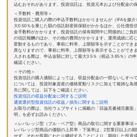
込むおそれがあります。投資信託は、投資元本および分配金の
＜手数料・費用等＞
投資信託ご購入の際の申込手数料はかかりませんが（IFAを媒
大0.50％を乗じた額の信託財産留保額がかかるほか、公社債投
金手数料がかかります。投資信託の保有期間中に間接的にご負担い
の信託報酬のほか、その他の費用がかかります。運用成績に応
変動するものであり、事前に料率、上限額等を示すことができ
異なりますので、事前に料率、上限額等を表示することができませ
入される際は、申込金額に対して最大3.5％（税込:3.85％
確認ください。
＜その他＞
投資信託の購入価額によっては、収益分配金の一部ないしすべ
については、投資対象資産の価格変動リスクに加えて複雑な為
失に関しては、以下をご確認ください。
投資信託の収益分配金に関するご説明
通貨選択型投資信託の収益／損失に関するご説明
お取引の際は、当社ウェブサイトに掲載の「目論見書補完書面
明」を必ずお読みください。
＜レバレッジ型（ブル・ベア型）商品の取引に関する重要事項
レバレッジ型商品の価額の上昇率・下落率は、2営業日以上の
せず、それが長期にわたり継続することにより、期待した投資成