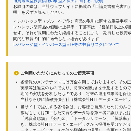
通貨選択型投資信託の収益／損失に関するご説明
お取引の際は、当社ウェブサイトに掲載の「目論見書補完書面
明」を必ずお読みください。
＜レバレッジ型（ブル・ベア型）商品の取引に関する重要事項
レバレッジ型商品の価額の上昇率・下落率は、2営業日以上の
せず、それが長期にわたり継続することにより、期待した投資成
間的な投資の目的に適合しない場合があります。
レバレッジ型・インバース型ETF等の投資リスクについて
ご利用いただくにあたってのご留意事項
各情報のメンテナンスには万全を期しておりますが、その正
実績等は過去のものであり、将来の値動きを予想するもので
期間の実績を分析したものであり、将来の運用成果等を保証
当社ならびに情報提供会社（株式会社NTTデータ・エービ
当サイトで提供する各情報は、お客様ご自身のためにのみご
複写もしくは加工した文言やデータ等を第三者に譲渡または
「純資産総額」「分配金」「トータルリターン」「騰落率」
き、株式会社NTTデータ・エービックから提供を受けてお
ータ・エービック、その他の権利者に帰属し、許可なく複製