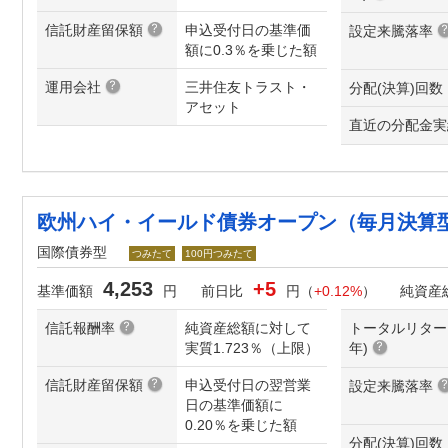
信託財産留保額
申込受付日の基準価
設定来騰落率
額に0.3％を乗じた額
運用会社
三井住友トラスト・
分配(決算)回数
アセット
直近の分配金実
欧州ハイ・イールド債券オープン（毎月決算
国際債券型
つみたて
100円つみたて
4,253
+5
基準価額
円
前日比
円（
+0.12%
）
純資産
信託報酬率
純資産総額に対して
トータルリター
実質1.723％（上限）
年
)
信託財産留保額
申込受付日の翌営業
設定来騰落率
日の基準価額に
0.20％を乗じた額
分配(決算)回数