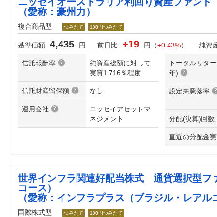
ニッセイオーストラリア利回り資産ファンド
（愛称：豪州力）
複合商品型
つみたて
100円つみたて
4,435
+19
基準価額
円
前日比
円（
+0.43%
）
純資
信託報酬率
純資産総額に対して
トータルリター
実質1.716％程度
年
)
信託財産留保額
なし
設定来騰落率
運用会社
ニッセイアセットマ
ネジメント
分配(決算)回数
直近の分配金実
世界インフラ関連好配当株式 通貨選択型フ
コース）
（愛称：インフラプラス（ブラジル・レアル
国際株式型
つみたて
100円つみたて