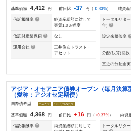
4,412
-37
基準価額
円
前日比
円（
-0.83%
）
純資産
信託報酬率
純資産総額に対して
トータルリター
実質1.8％程度
年
)
信託財産留保額
なし
設定来騰落率
運用会社
三井住友トラスト・
アセット
分配(決算)回数
直近の分配金実
アジア・オセアニア債券オープン（毎月決算
（愛称：アジオセ定期便）
国際債券型
つみたて
100円つみたて
4,368
+16
基準価額
円
前日比
円（
+0.37%
）
純資
信託報酬率
純資産総額に対して
トータルリター