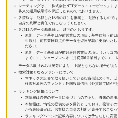
レーティングは、「株式会社NTTデータ・エービック」に
将来の運用成果等を保証したものではありません。
各情報は、記載した銘柄の取引を推奨し、勧誘するものでは
自身の判断と責任でおこなってください。
各項目のデータ基準日は、以下のとおりです。
原則、データ基準日が前営業日の項目：基準価額（前日
※原則、前営業日時点のデータを翌日早朝に更新いたし
ださい。
原則、データ基準日が前月最終営業日の項目（カッコ内
までに）、シャープレシオ（月初第6営業日までに）、レ
データの取り込み状況等により、上記とならない場合があり
検索対象となるファンドについて
マネックス証券で取り扱いしている投資信託のうち、以
検索対象外のファンド：外国投資信託（外貨建てMMF
ランキング情報について
本情報は過去のデータに基づくものであり、将来の運用
本情報は、情報の提供のみを目的としており、投資その
かる最終決定は、お客様ご自身の判断と責任でおこなっ
ランキングページの記載内容については予告なしに変更