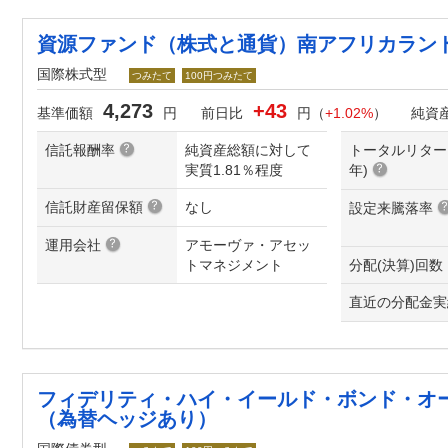
資源ファンド（株式と通貨）南アフリカラン
国際株式型
つみたて
100円つみたて
4,273
+43
基準価額
円
前日比
円（
+1.02%
）
純資
信託報酬率
純資産総額に対して
トータルリター
実質1.81％程度
年
)
信託財産留保額
なし
設定来騰落率
運用会社
アモーヴァ・アセッ
トマネジメント
分配(決算)回数
直近の分配金実
フィデリティ・ハイ・イールド・ボンド・オ
（為替ヘッジあり）