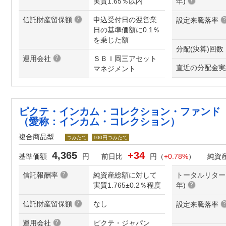
実質1.65％以内
年
)
信託財産留保額
申込受付日の翌営業
設定来騰落率
日の基準価額に0.1％
を乗じた額
分配(決算)回数
運用会社
ＳＢＩ岡三アセット
直近の分配金実
マネジメント
ピクテ・インカム・コレクション・ファンド
（愛称：インカム・コレクション）
複合商品型
つみたて
100円つみたて
4,365
+34
基準価額
円
前日比
円（
+0.78%
）
純資
信託報酬率
純資産総額に対して
トータルリター
実質1.765±0.2％程度
年
)
信託財産留保額
なし
設定来騰落率
運用会社
ピクテ・ジャパン