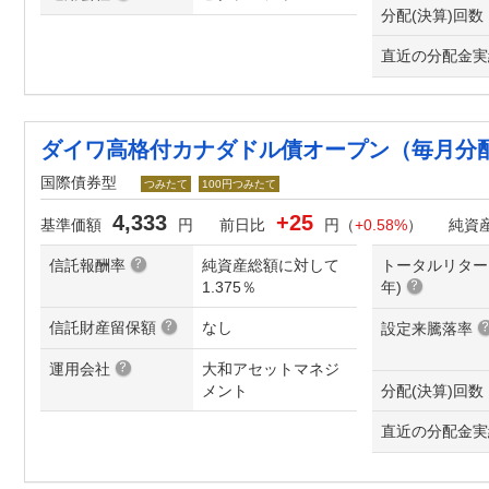
分配(決算)回数
直近の分配金実
ダイワ高格付カナダドル債オープン（毎月分
国際債券型
つみたて
100円つみたて
4,333
+25
基準価額
円
前日比
円（
+0.58%
）
純資
信託報酬率
純資産総額に対して
トータルリター
1.375％
年
)
信託財産留保額
なし
設定来騰落率
運用会社
大和アセットマネジ
メント
分配(決算)回数
直近の分配金実