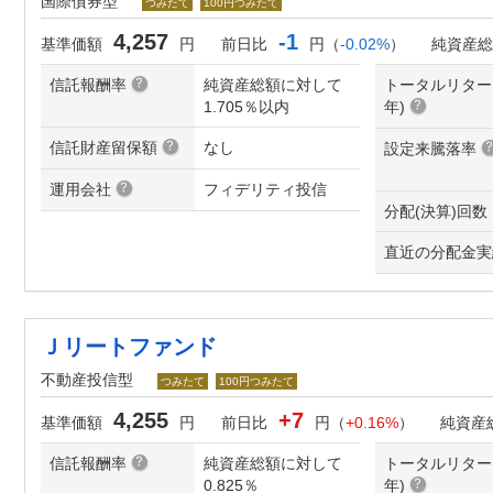
国際債券型
つみたて
100円つみたて
4,257
-1
基準価額
円
前日比
円（
-0.02%
）
純資産総
信託報酬率
純資産総額に対して
トータルリター
1.705％以内
年
)
信託財産留保額
なし
設定来騰落率
運用会社
フィデリティ投信
分配(決算)回数
直近の分配金実
Ｊリートファンド
不動産投信型
つみたて
100円つみたて
4,255
+7
基準価額
円
前日比
円（
+0.16%
）
純資産
信託報酬率
純資産総額に対して
トータルリター
0.825％
年
)