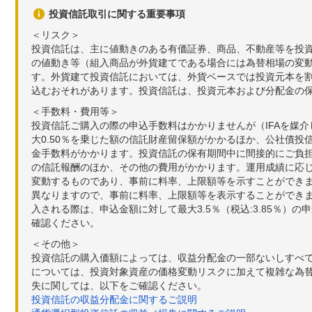
投資信託取引に関する重要事項
＜リスク＞
投資信託は、主に値動きのある有価証券、商品、不動産等を投
の値動き等（組入商品が外貨建てである場合には為替相場の変
す。外貨建て投資信託においては、外貨ベースでは投資元本を
込むおそれがあります。投資信託は、投資元本および分配金の
＜手数料・費用等＞
投資信託ご購入の際の申込手数料はかかりませんが（IFAを媒
大0.50％を乗じた額の信託財産留保額がかかるほか、公社債投
金手数料がかかります。投資信託の保有期間中に間接的にご負担い
の信託報酬のほか、その他の費用がかかります。運用成績に応
変動するものであり、事前に料率、上限額等を示すことができ
異なりますので、事前に料率、上限額等を表示することができませ
入される際は、申込金額に対して最大3.5％（税込:3.85％
確認ください。
＜その他＞
投資信託の購入価額によっては、収益分配金の一部ないしすべ
については、投資対象資産の価格変動リスクに加えて複雑な為
失に関しては、以下をご確認ください。
投資信託の収益分配金に関するご説明