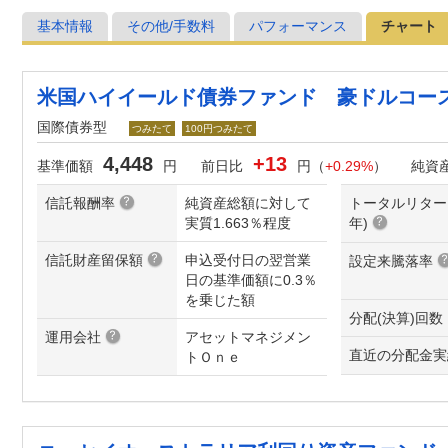
基本情報
その他/手数料
パフォーマンス
チャート
米国ハイイールド債券ファンド 豪ドルコー
国際債券型
つみたて
100円つみたて
4,448
+13
基準価額
円
前日比
円（
+0.29%
）
純資
信託報酬率
純資産総額に対して
トータルリター
実質1.663％程度
年
)
信託財産留保額
申込受付日の翌営業
設定来騰落率
日の基準価額に0.3％
を乗じた額
分配(決算)回数
運用会社
アセットマネジメン
直近の分配金実
トＯｎｅ