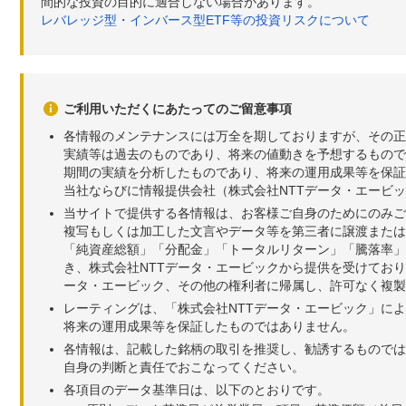
間的な投資の目的に適合しない場合があります。
レバレッジ型・インバース型ETF等の投資リスクについて
ご利用いただくにあたってのご留意事項
各情報のメンテナンスには万全を期しておりますが、その正
実績等は過去のものであり、将来の値動きを予想するもので
期間の実績を分析したものであり、将来の運用成果等を保証
当社ならびに情報提供会社（株式会社NTTデータ・エービ
当サイトで提供する各情報は、お客様ご自身のためにのみご
複写もしくは加工した文言やデータ等を第三者に譲渡または
「純資産総額」「分配金」「トータルリターン」「騰落率」
き、株式会社NTTデータ・エービックから提供を受けてお
ータ・エービック、その他の権利者に帰属し、許可なく複製
レーティングは、「株式会社NTTデータ・エービック」に
将来の運用成果等を保証したものではありません。
各情報は、記載した銘柄の取引を推奨し、勧誘するものでは
自身の判断と責任でおこなってください。
各項目のデータ基準日は、以下のとおりです。