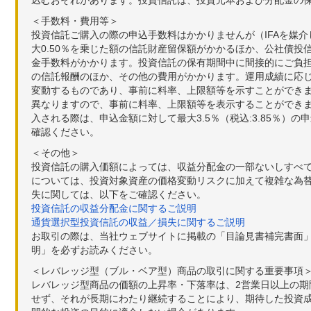
込むおそれがあります。投資信託は、投資元本および分配金の
＜手数料・費用等＞
投資信託ご購入の際の申込手数料はかかりませんが（IFAを媒
大0.50％を乗じた額の信託財産留保額がかかるほか、公社債投
金手数料がかかります。投資信託の保有期間中に間接的にご負担い
の信託報酬のほか、その他の費用がかかります。運用成績に応
変動するものであり、事前に料率、上限額等を示すことができ
異なりますので、事前に料率、上限額等を表示することができませ
入される際は、申込金額に対して最大3.5％（税込:3.85％
確認ください。
＜その他＞
投資信託の購入価額によっては、収益分配金の一部ないしすべ
については、投資対象資産の価格変動リスクに加えて複雑な為
失に関しては、以下をご確認ください。
投資信託の収益分配金に関するご説明
通貨選択型投資信託の収益／損失に関するご説明
お取引の際は、当社ウェブサイトに掲載の「目論見書補完書面
明」を必ずお読みください。
＜レバレッジ型（ブル・ベア型）商品の取引に関する重要事項
レバレッジ型商品の価額の上昇率・下落率は、2営業日以上の
せず、それが長期にわたり継続することにより、期待した投資成