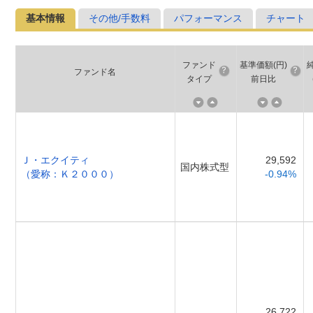
基本情報
その他/手数料
パフォーマンス
チャート
ファンド
基準価額(円)
ファンド名
タイプ
前日比
Ｊ・エクイティ
29,592
国内株式型
（愛称：Ｋ２０００）
-0.94%
26,722