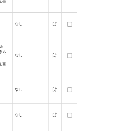
見書
なし
5％
率を
なし
見書
なし
なし