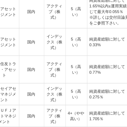
純資産総額に対して
アクティ
1.65%以内±運用実
村アセット
5（高
国内
ブ（株
じて最大年0.055％
ネジメント
い）
式）
※詳しくは交付目論
をご参照下さい。
インデッ
村アセット
5（高
純資産総額に対して
国内
クス（株
ネジメント
い）
0.33%
式）
井住友トラ
アクティ
5（高
純資産総額に対して
ト・アセッ
国内
ブ（株
い）
0.77%
ト
式）
ッセイアセ
インデッ
5（高
純資産総額に対して
トマネジメ
国内
クス（株
い）
0.275％
ント
式）
菱ＵＦＪア
アクティ
4+（やや
純資産総額に対して
ットマネジ
国内
ブ（株
高い）
1.705％
メント
式）