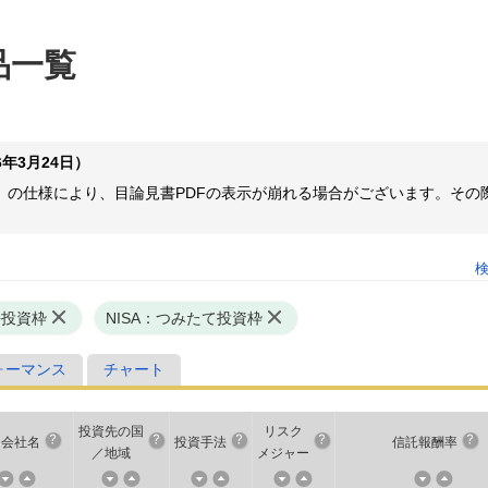
品一覧
年3月24日）
ome等）の仕様により、目論見書PDFの表示が崩れる場合がございます。
長投資枠
NISA：つみたて投資枠
ォーマンス
チャート
投資先の国
リスク
用会社名
投資手法
信託報酬率
／地域
メジャー