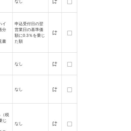
なし
ハイ
申込受付日の翌
過分
営業日の基準価
額に0.3％を乗じ
見書
た額
なし
なし
％（税
乗じ
なし