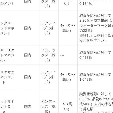
国内
クス（株
ネジメント
い）
0.154％
式）
純資産総額に対して
2.20％＋成功報酬（
ネックス・
アクティ
4+（やや
ウォーターマーク超
セットマネ
国内
ブ（株
高い）
の22％）
ジメント
式）
※詳しくは交付目論
をご参照下さい。
菱ＵＦＪア
インデッ
純資産総額に対して
ットマネジ
国内
クス（株
---
0.495%
メント
式）
＆Ｄアセッ
アクティ
4+（やや
純資産総額に対して
マネジメン
国内
ブ（株
高い）
1.045%
ト
式）
純資産総額に対して
0.55％+品貸料の55
セットマネ
インデッ
5（高
抜50％）未満の率を
メントＯｎ
国内
クス（株
い）
て得た額
ｅ
式）