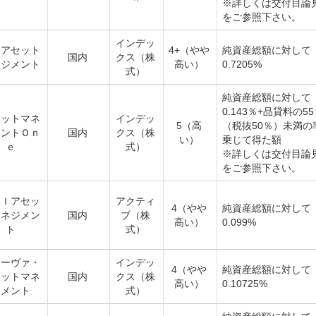
※詳しくは交付目論
をご参照下さい。
インデッ
和アセット
4+（やや
純資産総額に対して
国内
クス（株
ネジメント
高い）
0.7205%
式）
純資産総額に対して
0.143％+品貸料の5
セットマネ
インデッ
5（高
（税抜50％）未満の
メントＯｎ
国内
クス（株
い）
乗じて得た額
ｅ
式）
※詳しくは交付目論
をご参照下さい。
ＢＩアセッ
アクティ
4（やや
純資産総額に対して
マネジメン
国内
ブ（株
高い）
0.099%
ト
式）
モーヴァ・
インデッ
4（やや
純資産総額に対して
セットマネ
国内
クス（株
高い）
0.10725%
ジメント
式）