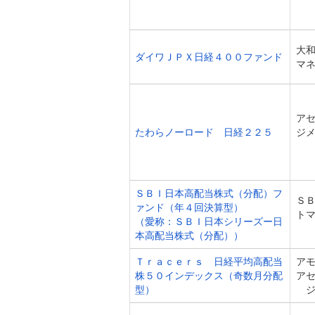
大
ダイワＪＰＸ日経４００ファンド
マ
ア
たわらノーロード 日経２２５
ジ
ＳＢＩ日本高配当株式（分配）フ
Ｓ
ァンド（年４回決算型）
ト
（愛称：ＳＢＩ日本シリーズー日
本高配当株式（分配））
Ｔｒａｃｅｒｓ 日経平均高配当
ア
株５０インデックス（奇数月分配
ア
型）