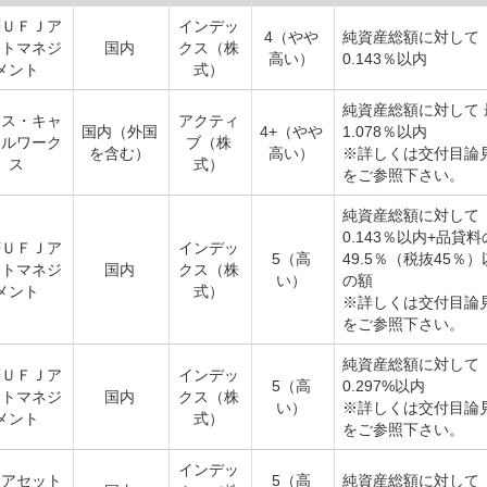
菱ＵＦＪア
インデッ
4（やや
純資産総額に対して
ットマネジ
国内
クス（株
高い）
0.143％以内
メント
式）
純資産総額に対して 
オス・キャ
アクティ
国内（外国
4+（やや
1.078％以内
タルワーク
ブ（株
を含む）
高い）
※詳しくは交付目論
ス
式）
をご参照下さい。
純資産総額に対して
0.143％以内+品貸料
菱ＵＦＪア
インデッ
5（高
49.5％（税抜45％
ットマネジ
国内
クス（株
い）
の額
メント
式）
※詳しくは交付目論
をご参照下さい。
純資産総額に対して
菱ＵＦＪア
インデッ
5（高
0.297%以内
ットマネジ
国内
クス（株
い）
※詳しくは交付目論
メント
式）
をご参照下さい。
インデッ
和アセット
5（高
純資産総額に対して