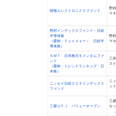
野
情報エレクトロニクスファンド
マ
野村インデックスファンド・日経
半導体株
野
（愛称：Ｆｕｎｄｓーｉ 日経半
マ
導体株）
ＳＭＴ 日本株式モメンタムファ
三
ンド
ス
（愛称：トレンドランキング・日
本株）
ニ
ニッセイ日経２２５インデックス
ッ
ファンド
三
三菱ＵＦＪ バリューオープン
セ