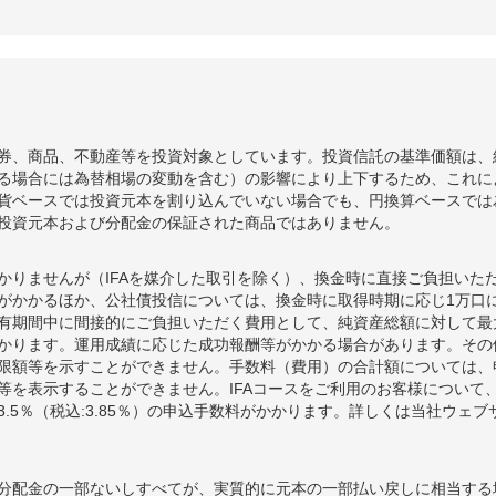
券、商品、不動産等を投資対象としています。投資信託の基準価額は、
る場合には為替相場の変動を含む）の影響により上下するため、これに
貨ベースでは投資元本を割り込んでいない場合でも、円換算ベースでは
投資元本および分配金の保証された商品ではありません。
かりませんが（IFAを媒介した取引を除く）、換金時に直接ご負担いた
額がかかるほか、公社債投信については、換金時に取得時期に応じ1万口に
期間中に間接的にご負担いただく費用として、純資産総額に対して最大年率
かります。運用成績に応じた成功報酬等がかかる場合があります。その
限額等を示すことができません。手数料（費用）の合計額については、
等を表示することができません。IFAコースをご利用のお客様について、
.5％（税込:3.85％）の申込手数料がかかります。詳しくは当社ウェ
分配金の一部ないしすべてが、実質的に元本の一部払い戻しに相当する