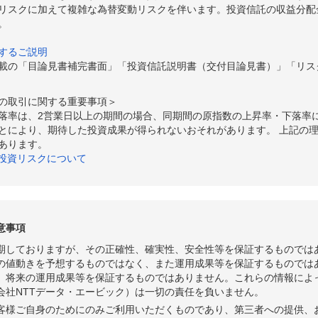
リスクに加えて複雑な為替変動リスクを伴います。投資信託の収益分配
。
するご説明
載の「目論見書補完書面」「投資信託説明書（交付目論見書）」「リス
の取引に関する重要事項＞
落率は、2営業日以上の期間の場合、同期間の原指数の上昇率・下落率
とにより、期待した投資成果が得られないおそれがあります。 上記の
あります。
の投資リスクについて
意事項
期しておりますが、その正確性、確実性、安全性等を保証するものでは
の値動きを予想するものではなく、また運用成果等を保証するものでは
、将来の運用成果等を保証するものではありません。これらの情報によ
会社NTTデータ・エービック）は一切の責任を負いません。
客様ご自身のためにのみご利用いただくものであり、第三者への提供、