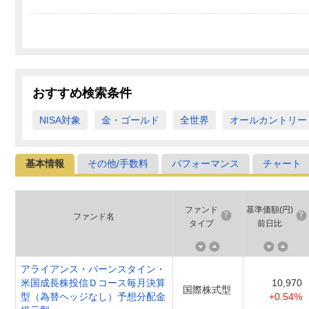
おすすめ検索条件
NISA対象
金・ゴールド
全世界
オールカントリー
基本情報
その他/手数料
パフォーマンス
チャート
ファンド
基準価額(円)
ファンド名
タイプ
前日比
アライアンス・バーンスタイン・
米国成長株投信Ｄコース毎月決算
10,970
国際株式型
型（為替ヘッジなし）予想分配金
+0.54%