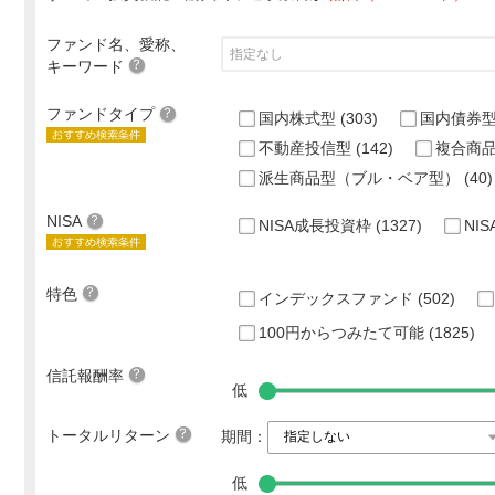
ファンド名、愛称、
キーワード
ファンドタイプ
国内株式型
(303)
国内債券
不動産投信型
(142)
複合商
派生商品型（ブル・ベア型）
(40)
NISA
NISA成長投資枠
(1327)
NI
特色
インデックスファンド
(502)
100円からつみたて可能
(1825)
信託報酬率
低
トータルリターン
期間：
低