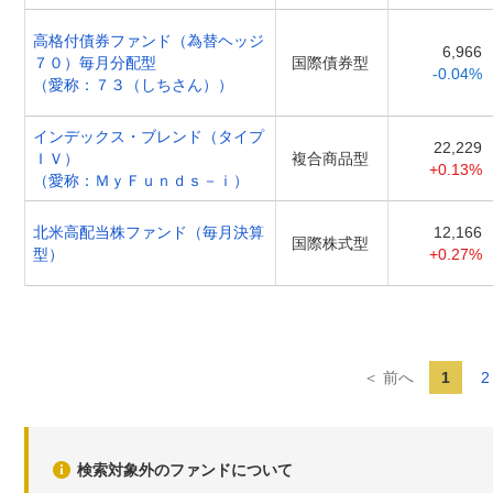
高格付債券ファンド（為替ヘッジ
6,966
７０）毎月分配型
国際債券型
-0.04%
（愛称：７３（しちさん））
インデックス・ブレンド（タイプ
22,229
ＩＶ）
複合商品型
+0.13%
（愛称：ＭｙＦｕｎｄｓ－ｉ）
北米高配当株ファンド（毎月決算
12,166
国際株式型
型）
+0.27%
＜ 前へ
1
2
検索対象外のファンドについて