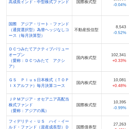
高成長インド・中型株式ファンド
国際株式型
-0.04%
国際 アジア・リート・ファンド
8,543
（通貨選択型）為替ヘッジなしコ
不動産投信型
-0.52%
ース（毎月決算型）
ＤＣつみたてアクティブバリュー
オープン
102,341
国内株式型
（愛称：ＤＣつみたて アクシ
+0.33%
ア）
ＧＳ Ｐｌｕｓ日本株式（ＴＯＰ
10,081
国内株式型
ＩＸアルファ）毎月決算コース
+0.48%
ＪＰＭアジア・オセアニア高配当
10,395
株式ファンド
国際株式型
-0.99%
（愛称：アジアの風）
フィデリティ・ＵＳ ハイ・イー
27,263
ルド・ファンド（資産成長型）Ｄ
国際債券型