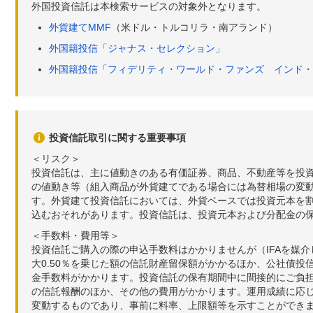
外国投資信託は本検索サービスの対象外となります。
外貨建てMMF
（米ドル・トルコリラ・南アランド）
外国籍投信「ジャナス・セレクション」
外国籍投信「フィデリティ・ワールド・ファンズ インド・
投資信託取引に関する重要事項
＜リスク＞
投資信託は、主に値動きのある有価証券、商品、不動産等を投
の値動き等（組入商品が外貨建てである場合には為替相場の変
す。外貨建て投資信託においては、外貨ベースでは投資元本を
込むおそれがあります。投資信託は、投資元本および分配金の
＜手数料・費用等＞
投資信託ご購入の際の申込手数料はかかりませんが（IFAを媒
大0.50％を乗じた額の信託財産留保額がかかるほか、公社債投
金手数料がかかります。投資信託の保有期間中に間接的にご負担い
の信託報酬のほか、その他の費用がかかります。運用成績に応
変動するものであり、事前に料率、上限額等を示すことができ