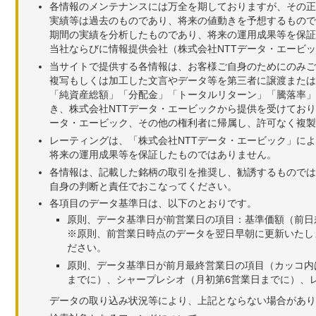
各情報のメンテナンスには万全を期しておりますが、その正
実績等は過去のものであり、将来の値動きを予想するもので
期間の実績を分析したものであり、将来の運用成果等を保証
当社ならびに情報提供会社（株式会社NTTデータ・エービ
当サイトで提供する各情報は、お客様ご自身のためにのみご
複写もしくは加工した文言やデータ等を第三者に譲渡または
「純資産総額」「分配金」「トータルリターン」「騰落率」
き、株式会社NTTデータ・エービックから提供を受けてお
ータ・エービック、その他の権利者に帰属し、許可なく複製
レーティングは、「株式会社NTTデータ・エービック」に
将来の運用成果等を保証したものではありません。
各情報は、記載した銘柄の取引を推奨し、勧誘するものでは
自身の判断と責任でおこなってください。
各項目のデータ基準日は、以下のとおりです。
原則、データ基準日が前営業日の項目：基準価額（前日
※原則、前営業日時点のデータを翌日早朝に更新いたし
ださい。
原則、データ基準日が前月最終営業日の項目（カッコ内
までに）、シャープレシオ（月初第6営業日までに）、レ
データの取り込み状況等により、上記とならない場合があり