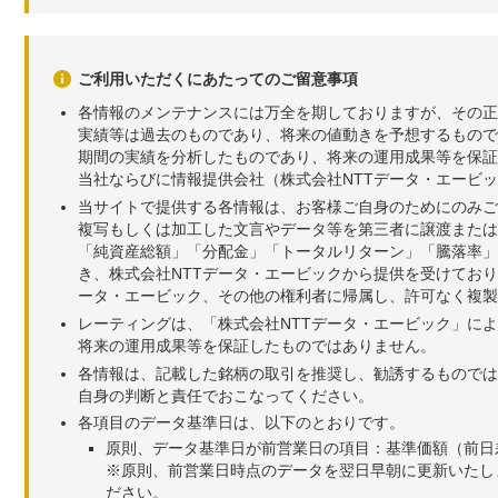
ご利用いただくにあたってのご留意事項
各情報のメンテナンスには万全を期しておりますが、その正
実績等は過去のものであり、将来の値動きを予想するもので
期間の実績を分析したものであり、将来の運用成果等を保証
当社ならびに情報提供会社（株式会社NTTデータ・エービ
当サイトで提供する各情報は、お客様ご自身のためにのみご
複写もしくは加工した文言やデータ等を第三者に譲渡または
「純資産総額」「分配金」「トータルリターン」「騰落率」
き、株式会社NTTデータ・エービックから提供を受けてお
ータ・エービック、その他の権利者に帰属し、許可なく複製
レーティングは、「株式会社NTTデータ・エービック」に
将来の運用成果等を保証したものではありません。
各情報は、記載した銘柄の取引を推奨し、勧誘するものでは
自身の判断と責任でおこなってください。
各項目のデータ基準日は、以下のとおりです。
原則、データ基準日が前営業日の項目：基準価額（前日
※原則、前営業日時点のデータを翌日早朝に更新いたし
ださい。