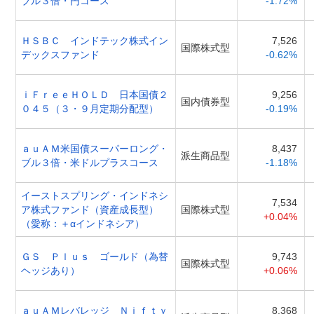
ブル３倍・円コース
-1.72%
ＨＳＢＣ インドテック株式イン
7,526
国際株式型
デックスファンド
-0.62%
ｉＦｒｅｅＨＯＬＤ 日本国債２
9,256
国内債券型
０４５（３・９月定期分配型）
-0.19%
ａｕＡＭ米国債スーパーロング・
8,437
派生商品型
ブル３倍・米ドルプラスコース
-1.18%
イーストスプリング・インドネシ
7,534
ア株式ファンド（資産成長型）
国際株式型
+0.04%
（愛称：＋αインドネシア）
ＧＳ Ｐｌｕｓ ゴールド（為替
9,743
国際株式型
ヘッジあり）
+0.06%
ａｕＡＭレバレッジ Ｎｉｆｔｙ
8,368