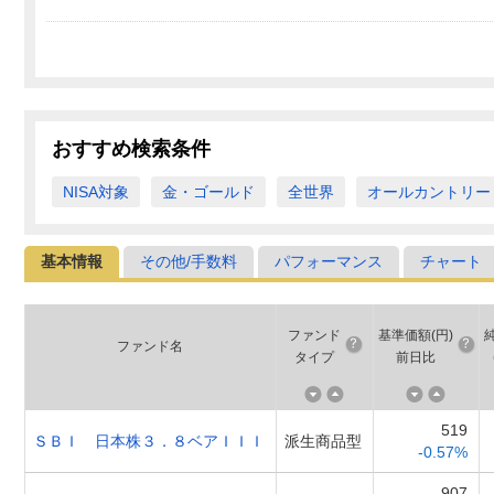
おすすめ検索条件
NISA対象
金・ゴールド
全世界
オールカントリー
基本情報
その他/手数料
パフォーマンス
チャート
ファンド
基準価額(円)
ファンド名
タイプ
前日比
519
ＳＢＩ 日本株３．８ベアＩＩＩ
派生商品型
-0.57%
907