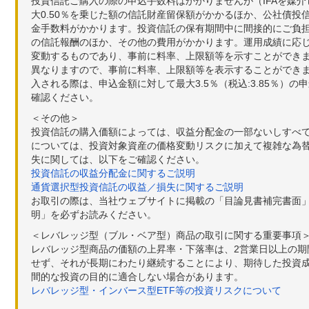
投資信託ご購入の際の申込手数料はかかりませんが（IFAを媒
大0.50％を乗じた額の信託財産留保額がかかるほか、公社債投
金手数料がかかります。投資信託の保有期間中に間接的にご負担い
の信託報酬のほか、その他の費用がかかります。運用成績に応
変動するものであり、事前に料率、上限額等を示すことができ
異なりますので、事前に料率、上限額等を表示することができませ
入される際は、申込金額に対して最大3.5％（税込:3.85％
確認ください。
＜その他＞
投資信託の購入価額によっては、収益分配金の一部ないしすべ
については、投資対象資産の価格変動リスクに加えて複雑な為
失に関しては、以下をご確認ください。
投資信託の収益分配金に関するご説明
通貨選択型投資信託の収益／損失に関するご説明
お取引の際は、当社ウェブサイトに掲載の「目論見書補完書面
明」を必ずお読みください。
＜レバレッジ型（ブル・ベア型）商品の取引に関する重要事項
レバレッジ型商品の価額の上昇率・下落率は、2営業日以上の
せず、それが長期にわたり継続することにより、期待した投資成
間的な投資の目的に適合しない場合があります。
レバレッジ型・インバース型ETF等の投資リスクについて