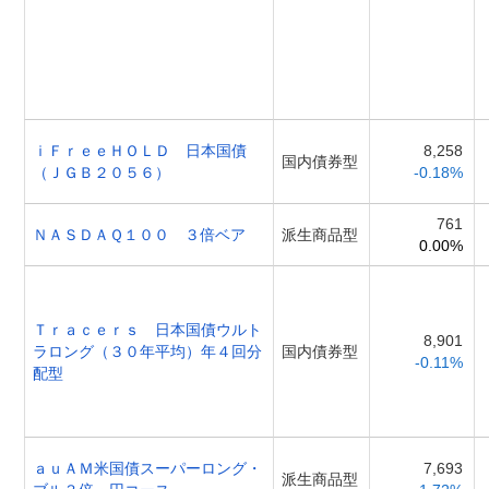
ｉＦｒｅｅＨＯＬＤ 日本国債
8,258
国内債券型
（ＪＧＢ２０５６）
-0.18%
761
ＮＡＳＤＡＱ１００ ３倍ベア
派生商品型
0.00%
Ｔｒａｃｅｒｓ 日本国債ウルト
8,901
ラロング（３０年平均）年４回分
国内債券型
-0.11%
配型
ａｕＡＭ米国債スーパーロング・
7,693
派生商品型