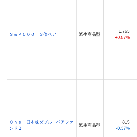
1,753
Ｓ＆Ｐ５００ ３倍ベア
派生商品型
+0.57%
Ｏｎｅ 日本株ダブル・ベアファ
815
派生商品型
ンド２
-0.37%