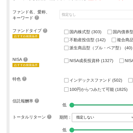
ファンド名、愛称、
キーワード
ファンドタイプ
国内株式型
(303)
国内債券
不動産投信型
(142)
複合商
派生商品型（ブル・ベア型）
(40)
NISA
NISA成長投資枠
(1327)
NI
特色
インデックスファンド
(502)
100円からつみたて可能
(1825)
信託報酬率
低
トータルリターン
期間：
低